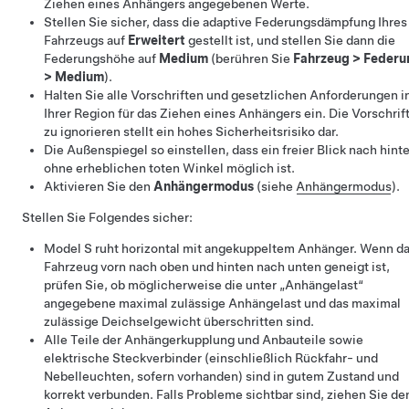
Ziehen eines Anhängers angegebenen Werte.
Stellen Sie sicher, dass die adaptive Federungsdämpfung Ihres
Fahrzeugs auf
Erweitert
gestellt ist, und stellen Sie dann die
Federungshöhe auf
Medium
(berühren Sie
Fahrzeug
>
Federu
>
Medium
).
Halten Sie alle Vorschriften und gesetzlichen Anforderungen i
Ihrer Region für das Ziehen eines Anhängers ein. Die Vorschrif
zu ignorieren stellt ein hohes Sicherheitsrisiko dar.
Die Außenspiegel so einstellen, dass ein freier Blick nach hint
ohne erheblichen toten Winkel möglich ist.
Aktivieren Sie den
Anhängermodus
(siehe
Anhängermodus
).
Stellen Sie Folgendes sicher:
Model S
ruht horizontal mit angekuppeltem Anhänger. Wenn d
Fahrzeug vorn nach oben und hinten nach unten geneigt ist,
prüfen Sie, ob möglicherweise die unter „Anhängelast“
angegebene maximal zulässige Anhängelast und das maximal
zulässige Deichselgewicht überschritten sind.
Alle Teile der Anhängerkupplung und Anbauteile sowie
elektrische Steckverbinder (einschließlich Rückfahr- und
Nebelleuchten, sofern vorhanden) sind in gutem Zustand und
korrekt verbunden. Falls Probleme sichtbar sind, ziehen Sie de