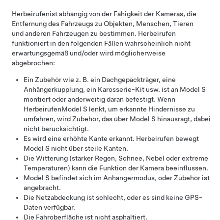
Herbeirufen
ist abhängig von der Fähigkeit der Kameras, die
Entfernung des Fahrzeugs zu Objekten, Menschen, Tieren
und anderen Fahrzeugen zu bestimmen.
Herbeirufen
funktioniert in den folgenden Fällen wahrscheinlich nicht
erwartungsgemäß und/oder wird möglicherweise
abgebrochen:
Ein Zubehör wie z. B. ein Dachgepäckträger, eine
Anhängerkupplung, ein Karosserie-Kit usw. ist an
Model S
montiert oder anderweitig daran befestigt. Wenn
Herbeirufen
Model S
lenkt, um erkannte Hindernisse zu
umfahren, wird Zubehör, das über
Model S
hinausragt, dabei
nicht berücksichtigt.
Es wird eine erhöhte Kante erkannt.
Herbeirufen
bewegt
Model S
nicht über steile Kanten.
Die Witterung (starker Regen, Schnee, Nebel oder extreme
Temperaturen) kann die Funktion der Kamera beeinflussen.
Model S
befindet sich im Anhängermodus, oder Zubehör ist
angebracht.
Die Netzabdeckung ist schlecht, oder es sind keine GPS-
Daten verfügbar.
Die Fahroberfläche ist nicht asphaltiert.