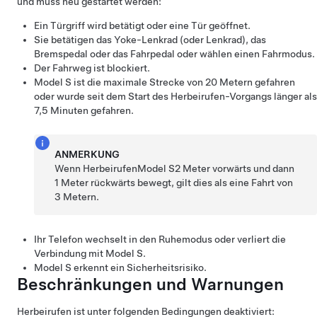
und muss neu gestartet werden:
Ein Türgriff wird betätigt oder eine Tür geöffnet.
Sie betätigen das
Yoke-Lenkrad (oder Lenkrad)
, das
Bremspedal oder das Fahrpedal oder wählen einen Fahrmodus.
Der Fahrweg ist blockiert.
Model S
ist die maximale Strecke von
20 Metern
gefahren
oder wurde seit dem Start des
Herbeirufen
-Vorgangs länger als
7,5 Minuten gefahren.
ANMERKUNG
Wenn
Herbeirufen
Model S
2 Meter
vorwärts und dann
1 Meter
rückwärts bewegt, gilt dies als eine Fahrt von
3 Metern
.
Ihr Telefon wechselt in den Ruhemodus oder verliert die
Verbindung mit
Model S
.
Model S
erkennt ein Sicherheitsrisiko.
Beschränkungen und Warnungen
Herbeirufen
ist unter folgenden Bedingungen deaktiviert: