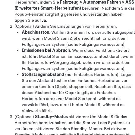
Herbeirufen
, indem Sie
Fahrzeug
>
Autonomes Fahren
>
ASS
(Erweitertes Smart-Herbeirufen)
berühren. Nachdem Sie das
Popup-Fenster sorgfältig gelesen und verstanden haben,
tippen Sie auf
Ja
.
(Optional) Ändern Sie Einstellungen von
Herbeirufen
.
Abschlusston
: Wählen Sie einen Ton, der außen abgespielt
wird, wenn
Model S
sein Ziel erreicht hat. Erfordert ein
Fußgängerwarnsystem
(siehe
Fußgängerwarnsystem
)
.
Emissionen bei Abbruch
: Wenn diese Funktion aktiviert
ist, führt
Model S
einen Emissionssystemtest durch, wenn
Ihr
Herbeirufen
-Vorgang abgebrochen wird. Erfordert ein
Fußgängerwarnsystem
(siehe
Fußgängerwarnsystem
)
.
Stoßstangenabstand
(nur
Einfaches Herbeirufen
)
: Legen
Sie den Abstand fest, in dem
Einfaches Herbeirufen
vor
einem erkannten Objekt stoppen soll. Beachten Sie, dass
dieser Abstand nur für Objekte gilt, die
Einfaches
Herbeirufen
direkt vor
Model S
erkennt, während es
vorwärts fährt, bzw. direkt hinter
Model S
, während es
rückwärts fährt.
(Optional)
Standby-Modus
aktivieren: Um
Model S
für das
Herbeirufen bereitzuhalten und die Startzeit des Systems zu
verkürzen, aktivieren Sie den Standby-Modus. Bei aktivem
Standby-Modus kann zusätzlich Batterieleistung verbraucht