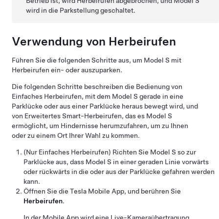
Betrieb ist, wird
Herbeirufen
abgebrochen, und
Model S
wird in die Parkstellung geschaltet.
Verwendung von
Herbeirufen
Führen Sie die folgenden Schritte aus, um
Model S
mit
Herbeirufen
ein- oder auszuparken.
Die folgenden Schritte beschreiben die Bedienung von
Einfaches Herbeirufen
, mit dem
Model S
gerade in eine
Parklücke oder aus einer Parklücke heraus bewegt wird, und
von
Erweitertes Smart-Herbeirufen
, das es
Model S
ermöglicht, um Hindernisse herumzufahren, um zu Ihnen
oder zu einem Ort Ihrer Wahl zu kommen.
(Nur
Einfaches Herbeirufen
)
Richten Sie
Model S
so zur
Parklücke aus, dass
Model S
in einer geraden Linie vorwärts
oder rückwärts in die oder aus der Parklücke gefahren werden
kann.
Öffnen Sie die Tesla Mobile App, und berühren Sie
Herbeirufen
.
In der Mobile App wird eine Live-Kameraübertragung