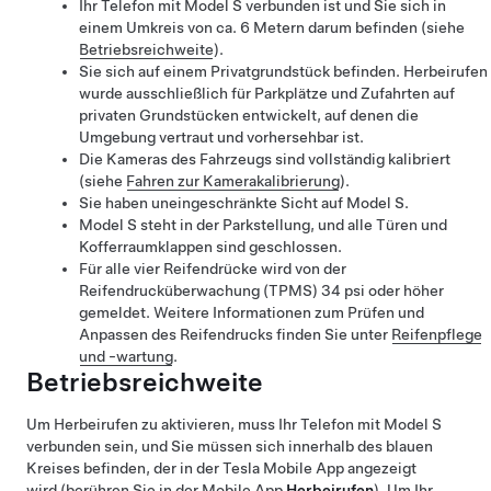
Ihr Telefon mit
Model S
verbunden ist und Sie sich in
einem Umkreis von ca. 6 Metern darum befinden (siehe
Betriebsreichweite
).
Sie sich auf einem Privatgrundstück befinden.
Herbeirufen
wurde ausschließlich für Parkplätze und Zufahrten auf
privaten Grundstücken entwickelt, auf denen die
Umgebung vertraut und vorhersehbar ist.
Die Kameras des Fahrzeugs sind vollständig kalibriert
(siehe
Fahren zur Kamerakalibrierung
).
Sie haben uneingeschränkte Sicht auf
Model S
.
Model S
steht in der Parkstellung, und alle Türen und
Kofferraumklappen sind geschlossen.
Für alle vier Reifendrücke wird von der
Reifendrucküberwachung (TPMS) 34 psi oder höher
gemeldet. Weitere Informationen zum Prüfen und
Anpassen des Reifendrucks finden Sie unter
Reifenpflege
und -wartung
.
Betriebsreichweite
Um
Herbeirufen
zu aktivieren, muss Ihr Telefon mit
Model S
verbunden sein, und Sie müssen sich innerhalb des blauen
Kreises befinden, der in der Tesla Mobile App angezeigt
wird (berühren Sie in der Mobile App
Herbeirufen
). Um Ihr