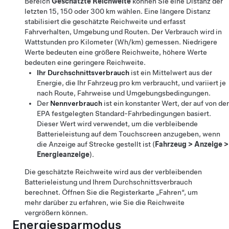
Bereich
Geschätzte Reichweite
können Sie eine Distanz der
letzten
15, 150 oder 300 km
wählen. Eine längere Distanz
stabilisiert die geschätzte Reichweite und erfasst
Fahrverhalten, Umgebung und Routen. Der Verbrauch wird in
Wattstunden pro Kilometer (Wh/km)
gemessen. Niedrigere
Werte bedeuten eine größere Reichweite, höhere Werte
bedeuten eine geringere Reichweite.
Ihr Durchschnittsverbrauch
ist ein Mittelwert aus der
Energie, die Ihr Fahrzeug pro km verbraucht, und variiert je
nach Route, Fahrweise und Umgebungsbedingungen.
Der
Nennverbrauch
ist ein konstanter Wert, der auf von der
EPA festgelegten Standard-Fahrbedingungen basiert.
Dieser Wert wird verwendet, um die verbleibende
Batterieleistung auf dem Touchscreen anzugeben, wenn
die Anzeige auf Strecke gestellt ist (
Fahrzeug
>
Anzeige
>
Energieanzeige
).
Die geschätzte Reichweite wird aus der verbleibenden
Batterieleistung und Ihrem Durchschnittsverbrauch
berechnet. Öffnen Sie die Registerkarte „Fahren“, um
mehr darüber zu erfahren, wie Sie die Reichweite
vergrößern können.
Energiesparmodus