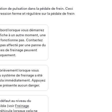
on de pulsation dans la pédale de frein. Ceci
ession ferme et régulière sur la pédale de frein
 bord
lorsque vous démarrez
ffiche à un autre moment, une
 fonctionne pas. Contactez
 pas affecté par une panne du
ces de freinage peuvent
usquement.
 brièvement lorsque vous
u système de freinage a été
Tesla immédiatement. Appuyez
 ne présente aucun danger.
 défaut au niveau du
ible (voir
Freinage
véhicule lorsque cela ne