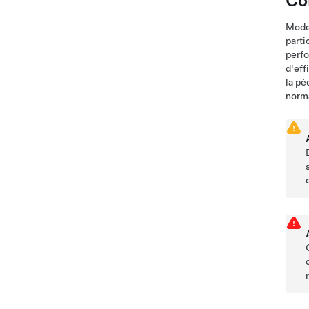
Co
Mode
parti
perfo
d'eff
la pé
norma