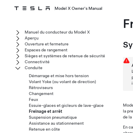
Model X Owner's Manual
F
Manuel du conducteur du Model X
Aperçu
Sy
Ouverture et fermeture
Espaces de rangement
Sièges et systèmes de retenue de sécurité
Connectivité
Conduite
Démarrage et mise hors tension
Volant Yoke (ou volant de direction)
Rétroviseurs
Changement
Feux
Mode
Essuie-glaces et gicleurs de lave-glace
la pr
Freinage et arrêt
de la
Suspension pneumatique
Assistance au stationnement
En ca
Retenue en côte