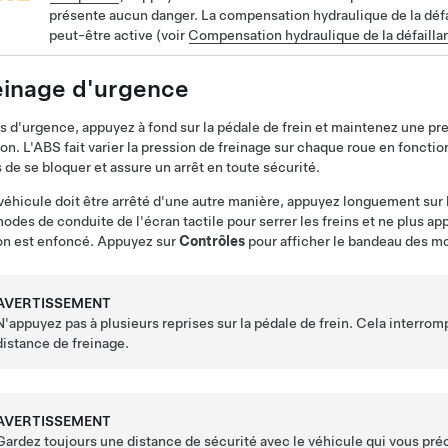
présente aucun danger. La compensation hydraulique de la défa
peut-être active (voir
Compensation hydraulique de la défailla
einage d'urgence
s d'urgence, appuyez à fond sur la pédale de frein et maintenez une pr
ion. L'ABS fait varier la pression de freinage sur chaque roue en fonct
 de se bloquer et assure un arrêt en toute sécurité.
 véhicule doit être arrêté d'une autre manière, appuyez longuement sur
odes de conduite de l'écran tactile pour serrer les freins et ne plus ap
on est enfoncé. Appuyez sur
Contrôles
pour afficher le bandeau des m
AVERTISSEMENT
N'appuyez pas à plusieurs reprises sur la pédale de frein. Cela interr
distance de freinage.
AVERTISSEMENT
Gardez toujours une distance de sécurité avec le véhicule qui vous pr