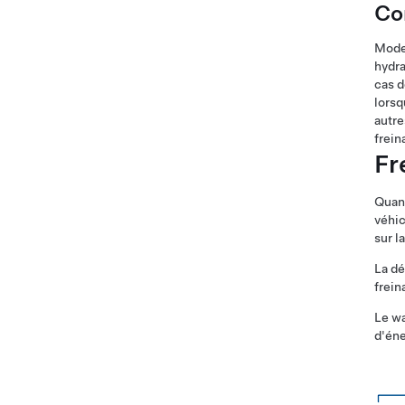
Co
Mode
hydra
cas d
lorsq
autre
frein
Fr
Quan
véhic
sur l
La dé
frein
Le wa
d'éne