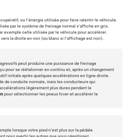
pératif, ou l'énergie utilisée pour faire ralentir le véhicule.
tilisée par le système de freinage normal s'affiche en gris.
ar exemple celle utilisée par le véhicule pour accélérer.
rs la droite en noir (ou blanc si l'affichage est noir).
agressifs peut produire une puissance de freinage
çu pour se réétalonner en continu et, après un changement
if initiale après quelques accélérations en ligne droite.
ode de conduite normale, mais les conducteurs qui
accélérations légèrement plus dures pendant le
us
pour sélectionner les pneus hiver et accélérer le
ple lorsque votre pied n'est plus sur la pédale
nt pour avertir les autres que vous ralentissez.