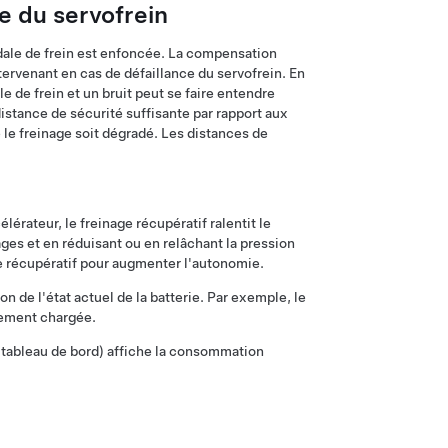
e du servofrein
édale de frein est enfoncée. La compensation
tervenant en cas de défaillance du servofrein. En
le de frein et un bruit peut se faire entendre
stance de sécurité suffisante par rapport aux
e le freinage soit dégradé. Les distances de
érateur, le freinage récupératif ralentit le
nages et en réduisant ou en relâchant la pression
age récupératif pour augmenter l'autonomie.
n de l'état actuel de la batterie. Par exemple, le
ètement chargée.
du tableau de bord) affiche la consommation