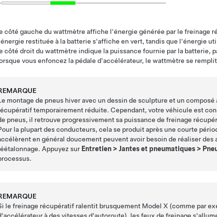
e côté gauche du wattmètre affiche l'énergie générée par le freinage récu
'énergie restituée à la batterie s'affiche en vert, tandis que l'énergie u
e côté droit du wattmètre indique la puissance fournie par la batterie, p
orsque vous enfoncez la pédale d'accélérateur, le wattmètre se remplit ve
REMARQUE
Le montage de pneus hiver avec un dessin de sculpture et un composé 
récupératif temporairement réduite. Cependant, votre véhicule est con
de pneus, il retrouve progressivement sa puissance de freinage récupérat
Pour la plupart des conducteurs, cela se produit après une courte péri
accélèrent en général doucement peuvent avoir besoin de réaliser des 
réétalonnage. Appuyez sur
Entretien
>
Jantes et pneumatiques
>
Pne
processus.
REMARQUE
Si le freinage récupératif ralentit brusquement
Model X
(comme par exem
d'accélérateur à des vitesses d'autoroute), les feux de freinage s'allume