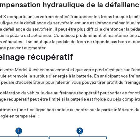
mpensation hydraulique de la défaillanc
l X
comporte un servofrein destiné à actionner les freins lorsque la p
ulique de la défaillance du servofrein est une assistance mécanique in
e défaillance du servofrein, il peut être plus difficile d'enfoncer la péda
ue la pédale est actionnée. Conduisez prudemment et maintenez une di
s véhicules. Il se peut que la pédale de frein ne réponde pas bien et qu
age peuvent augmenter.
einage récupératif
d votre
Model X
est en mouvement et que votre pied n'est pas sur l'accél
ule et renvoie le surplus d'énergie à la batterie. En anticipant vos frei
a pédale d'accélérateur pour ralentir, vous pouvez tirer profit du frein
célération du véhicule due au freinage récupératif peut varier en fonctio
age récupératif peut être limité si la batterie est froide ou déjà compl
ttmètre (une fine ligne horizontale au centre sur la partie inférieure 
rgie en temps réel :