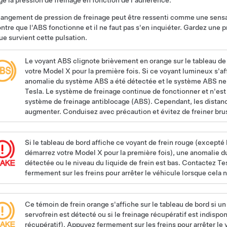
e la pression de freinage en fonction de l'adhérence.
angement de pression de freinage peut être ressenti comme une sensati
tre que l'ABS fonctionne et il ne faut pas s'en inquiéter. Gardez une pr
ue survient cette pulsation.
Le voyant ABS clignote brièvement en orange sur
le tableau de
votre
Model X
pour la première fois. Si ce voyant lumineux s'a
anomalie du système ABS a été détectée et le système ABS ne
Tesla. Le système de freinage continue de fonctionner et n'est
système de freinage antiblocage (ABS). Cependant, les distan
augmenter. Conduisez avec précaution et évitez de freiner br
Si
le tableau de bord
affiche ce voyant de frein rouge (excepté
démarrez votre
Model X
pour la première fois), une anomalie d
détectée ou le niveau du liquide de frein est bas. Contactez 
fermement sur les freins pour arrêter le véhicule lorsque cela
Ce témoin de frein orange s'affiche sur
le tableau de bord
si un
servofrein est détecté ou si le freinage récupératif est indispon
récupératif
). Appuyez fermement sur les freins pour arrêter le 