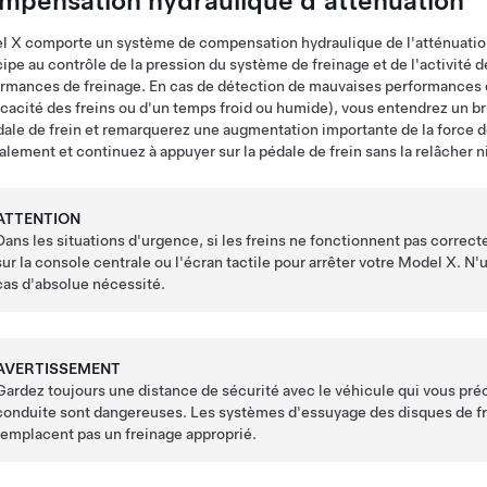
mpensation hydraulique d'atténuation
l X
comporte un système de compensation hydraulique de l'atténuation
cipe au contrôle de la pression du système de freinage et de l'activité 
rmances de freinage. En cas de détection de mauvaises performances d
icacité des freins ou d'un temps froid ou humide), vous entendrez un br
dale de frein
et remarquerez une augmentation importante de la force d
lement et continuez à appuyer sur la pédale de frein sans la relâcher n
ATTENTION
Dans les situations d'urgence, si les freins ne fonctionnent pas corre
sur la console centrale ou l'écran tactile
pour arrêter votre
Model X
. N'
cas d'absolue nécessité.
AVERTISSEMENT
Gardez toujours une distance de sécurité avec le véhicule qui vous pré
conduite sont dangereuses. Les systèmes d'essuyage des disques de fr
remplacent pas un freinage approprié.