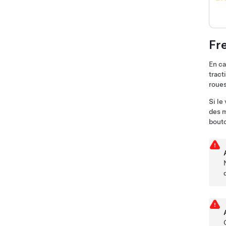
Fr
En ca
tract
roues
Si le
des m
bout