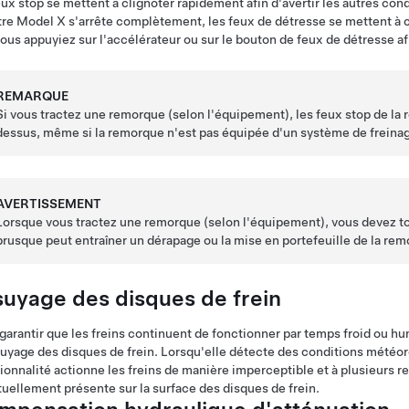
eux stop se mettent à clignoter rapidement afin d'avertir les autres co
tre
Model X
s'arrête complètement, les feux de détresse se mettent à c
ous appuyiez sur l'accélérateur ou sur le bouton de feux de détresse af
REMARQUE
Si vous tractez une remorque (selon l'équipement), les feux stop de l
dessus, même si la remorque n'est pas équipée d'un système de freina
AVERTISSEMENT
Lorsque vous tractez une remorque (selon l'équipement), vous devez to
brusque peut entraîner un dérapage ou la mise en portefeuille de la re
suyage des disques de frein
garantir que les freins continuent de fonctionner par temps froid ou h
uyage des disques de frein. Lorsqu'elle détecte des conditions météo
ionnalité actionne les freins de manière imperceptible et à plusieurs r
uellement présente sur la surface des disques de frein.