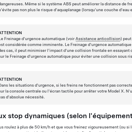
dangereuses. Même si le système ABS peut améliorer la distance de freina
n'évite pas non plus le risque d'aquaplanage (lorsqu'une couche d'eau e
ATTENTION
Le Freinage d'urgence automatique (voir
Assistance anticollision
) peut
est considérée comme imminente. Le Freinage d'urgence automatique n'
des cas, il peut minimiser l'impact d'une collision frontale en essayant
sur le Freinage d'urgence automatique pour éviter une collision sous ri
ATTENTION
Dans les situations d'urgence, si les freins ne fonctionnent pas corre
sur la console centrale ou l'écran tactile
pour arrêter votre
Model X
. N'
cas d'absolue nécessité.
ux stop dynamiques (selon l'équipement
us roulez à plus de
50 km/h
et que vous freinez vigoureusement
(ou si