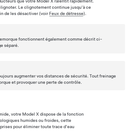
nducteurs que votre
Model X
ralentit rapidement.
lignoter. Le clignotement continue jusqu'à ce
in de les désactiver (voir
Feux de détresse
).
a remorque fonctionnent également comme décrit ci-
ge séparé.
ujours augmenter vos distances de sécurité. Tout freinage
morque et provoquer une perte de contrôle.
umide, votre
Model X
dispose de la fonction
rologiques humides ou froides, cette
eprises pour éliminer toute trace d'eau