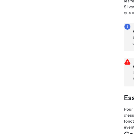
les f
Si vo
que v
Es
Pour 
d'ess
fonct
évent