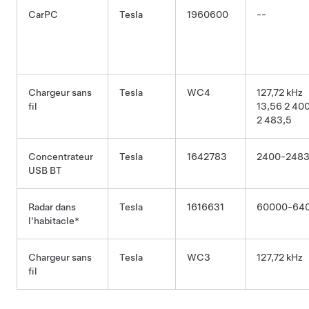
CarPC
Tesla
1960600
--
Chargeur sans
Tesla
WC4
127,72 kHz
fil
13,56 2 40
2 483,5
Concentrateur
Tesla
1642783
2400-2483
USB BT
Radar dans
Tesla
1616631
60000-64
l'habitacle*
Chargeur sans
Tesla
WC3
127,72 kHz
fil