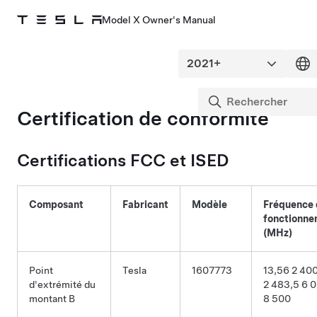
Model X Owner's Manual
Certification de conformité
Certifications FCC et ISED
Composant
Fabricant
Modèle
Fréquence 
fonctionne
(MHz)
Point
Tesla
1607773
13,56 2 40
d'extrémité du
2 483,5 6 
montant B
8 500