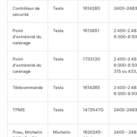
Contrôleur de
Tesla
1614280
2400-2483
sécurité
Point
Tesla
1613851
2 400-2 48
d'extrémité du
6 000-8 5
carénage
Point
Tesla
1733130
2 400-2 48
d'extrémité du
6 000-8 5
carénage
315 ou 433
Télécommande
Tesla
1614285
2 400-2 48
6 000-8 5
TPMS
Tesla
1472547G
2400-2483
Pneu, Michelin
Michelin
1620245-
2400 - 248