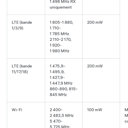
1 496 MHz RX
uniquement
LTE (bande
1 805-1 880,
200 mW
1/3/9)
1 710-
1 785 MHz
2 110-2 170,
1 920-
1 980 MHz
LTE (bande
1 475,9-
200 mW
11/17/18)
1 495,9,
1 427,9-
1 447,9 MHz
860-890, 815-
845 MHz
Wi-Fi
2 400-
100 mW
M
2 483,5 MHz
M
5 470-
c
5 725 MHz,