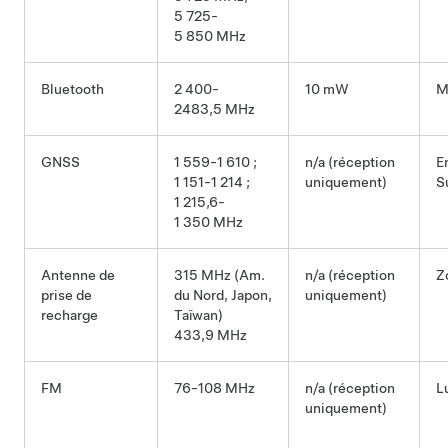
5 725-
5 850 MHz
Bluetooth
2 400-
10 mW
M
2483,5 MHz
GNSS
1 559-1 610 ;
n/a (réception
En
1 151-1 214 ;
uniquement)
S
1 215,6-
1 350 MHz
Antenne de
315 MHz (Am.
n/a (réception
Z
prise de
du Nord, Japon,
uniquement)
recharge
Taïwan)
433,9 MHz
FM
76-108 MHz
n/a (réception
L
uniquement)