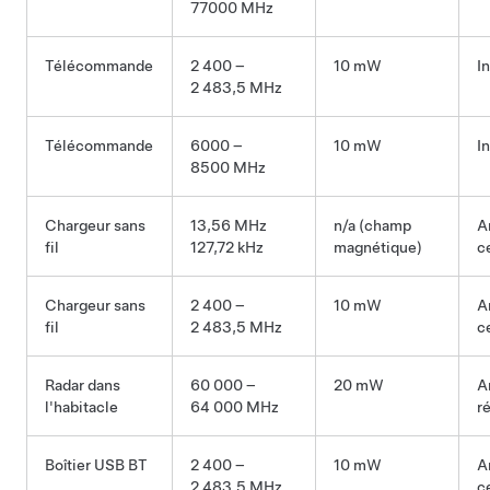
77000 MHz
Télécommande
2 400 –
10 mW
I
2 483,5 MHz
Télécommande
6000 –
10 mW
I
8500 MHz
Chargeur sans
13,56 MHz
n/a (champ
A
fil
127,72 kHz
magnétique)
c
Chargeur sans
2 400 –
10 mW
A
fil
2 483,5 MHz
c
Radar dans
60 000 –
20 mW
A
l'habitacle
64 000 MHz
r
Boîtier USB BT
2 400 –
10 mW
A
2 483,5 MHz
c