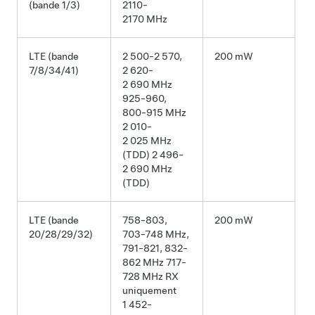
(bande 1/3)
2110-
2170 MHz
LTE (bande
2 500-2 570,
200 mW
7/8/34/41)
2 620-
2 690 MHz
925-960,
800-915 MHz
2 010-
2 025 MHz
(TDD) 2 496-
2 690 MHz
(TDD)
LTE (bande
758-803,
200 mW
20/28/29/32)
703-748 MHz,
791-821, 832-
862 MHz 717-
728 MHz RX
uniquement
1 452-