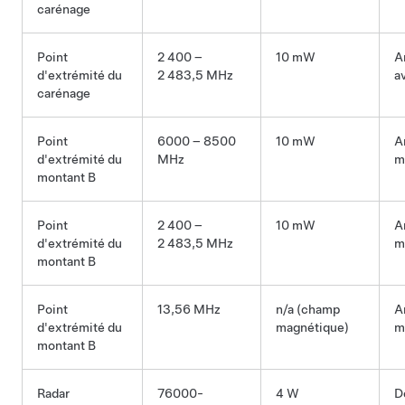
carénage
Point
2 400 –
10 mW
A
d'extrémité du
2 483,5 MHz
a
carénage
Point
6000 – 8500
10 mW
A
d'extrémité du
MHz
m
montant B
Point
2 400 –
10 mW
A
d'extrémité du
2 483,5 MHz
m
montant B
Point
13,56 MHz
n/a (champ
A
d'extrémité du
magnétique)
m
montant B
Radar
76000-
4 W
D