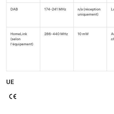
DAB
174-241 MHz
n/a (réception
L
uniquement)
HomeLink
286-440 MHz
10 mW
A
(selon
c
l'équipement)
UE