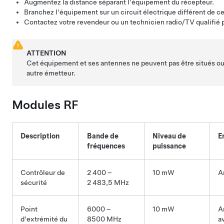
Augmentez la distance séparant l'équipement du récepteur.
Branchez l'équipement sur un circuit électrique différent de ce
Contactez votre revendeur ou un technicien radio/TV qualifié p
ATTENTION
Cet équipement et ses antennes ne peuvent pas être situés ou
autre émetteur.
Modules RF
Description
Bande de
Niveau de
E
fréquences
puissance
Contrôleur de
2 400 –
10 mW
A
sécurité
2 483,5 MHz
Point
6000 –
10 mW
A
d'extrémité du
8500 MHz
av