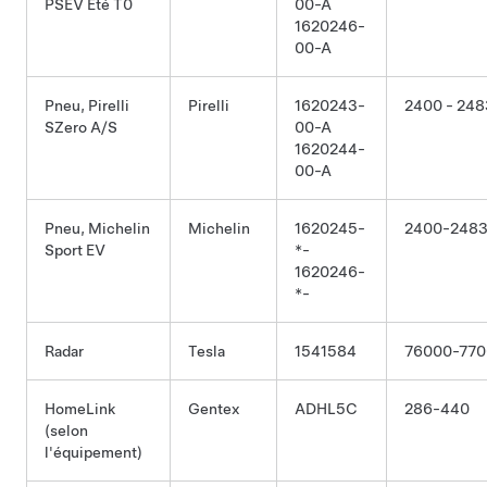
PSEV Été T0
00-A
1620246-
00-A
Pneu, Pirelli
Pirelli
1620243-
2400 - 248
SZero A/S
00-A
1620244-
00-A
Pneu, Michelin
Michelin
1620245-
2400-2483
Sport EV
*-
1620246-
*-
Radar
Tesla
1541584
76000-77
HomeLink
Gentex
ADHL5C
286-440
(selon
l'équipement)