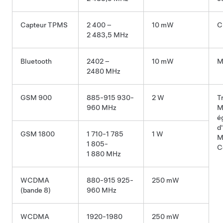
Capteur TPMS
2 400 –
10 mW
C
2 483,5 MHz
Bluetooth
2402 –
10 mW
M
2480 MHz
GSM 900
885-915 930-
2 W
T
960 MHz
M
é
d
GSM 1800
1 710-1 785
1 W
M
1 805-
C
1 880 MHz
WCDMA
880-915 925-
250 mW
(bande 8)
960 MHz
WCDMA
1920-1980
250 mW