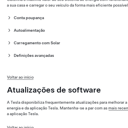
a sua casa e carregar o seu veículo da forma mais eficiente possível
Conta poupança
Carregue a Powerwall e alimente a sua casa quando o preço da 
a energia à rede quando o preço da energia estiver alto. Saiba 
Autoalimentação
Poupança
.
Com o
modo de autoalimentação
, pode reduzir a dependência d
sua casa com energia solar armazenada que não é utilizada ao l
Carregamento com Solar
Otimize a produção do seu sistema de energia solar
carregando
com a energia solar excedente
.
Definições avançadas
Dependendo do serviço, poderá aceder a determinadas funciona
que têm impacto na forma como o sistema importa e exporta en
definições avançadas que a Powerwall pode ter
.
Voltar ao início
Atualizações de software
A Tesla disponibiliza frequentemente atualizações para melhorar a
energia e da aplicação Tesla. Mantenha-se a par com as
mais recen
a aplicação Tesla.
Voltar ao início