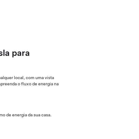
sla para
ualquer local, com uma vista
mpreenda o fluxo de energia na
mo de energia da sua casa.
rgia solar da sua casa, bem