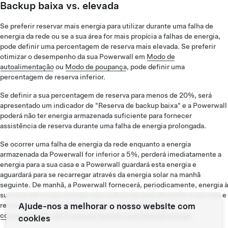
Backup baixa vs. elevada
Se preferir reservar mais energia para utilizar durante uma falha de
energia da rede ou se a sua área for mais propícia a falhas de energia,
pode definir uma percentagem de reserva mais elevada. Se preferir
otimizar o desempenho da sua Powerwall em
Modo de
autoalimentação
ou
Modo de poupança
, pode definir uma
percentagem de reserva inferior.
Se definir a sua percentagem de reserva para menos de 20%, será
apresentado um indicador de "Reserva de backup baixa" e a Powerwall
poderá não ter energia armazenada suficiente para fornecer
assistência de reserva durante uma falha de energia prolongada.
Se ocorrer uma falha de energia da rede enquanto a energia
armazenada da Powerwall for inferior a 5%, perderá imediatamente a
energia para a sua casa e a Powerwall guardará esta energia e
aguardará para se recarregar através da energia solar na manhã
seguinte. De manhã, a Powerwall fornecerá, periodicamente, energia à
sua casa até existir energia solar suficiente para alimentar a sua casa e
Ajude-nos a melhorar o nosso website com
recarregar-se de forma automática. Saiba mais sobre
o
comportamento da Powerwall durante uma falha de energia
.
cookies