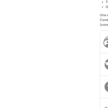
T
G
Una v
Condu
(con