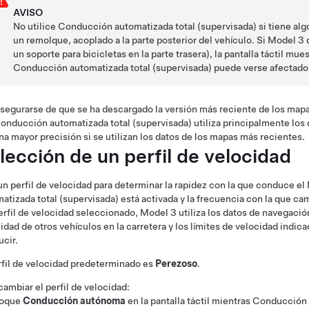
AVISO
No utilice
Conducción automatizada total (supervisada)
si tiene al
un remolque, acoplado a la parte posterior del vehículo. Si
Model 3
d
un soporte para bicicletas en la parte trasera), la pantalla táctil mu
Conducción automatizada total (supervisada)
puede verse afectado 
segurarse de que se ha descargado la versión más reciente de los map
onducción automatizada total (supervisada)
utiliza principalmente los
na mayor precisión si se utilizan los datos de los mapas más recientes.
lección de un perfil de velocidad
 un perfil de velocidad para determinar la rapidez con la que conduce el
atizada total (supervisada)
está activada y la frecuencia con la que ca
erfil de velocidad seleccionado,
Model 3
utiliza los datos de navegació
idad de otros vehículos en la carretera y los límites de velocidad indic
cir.
rfil de velocidad predeterminado es
Perezoso
.
cambiar el perfil de velocidad:
oque
Conducción autónoma
en la pantalla táctil mientras
Conducción a