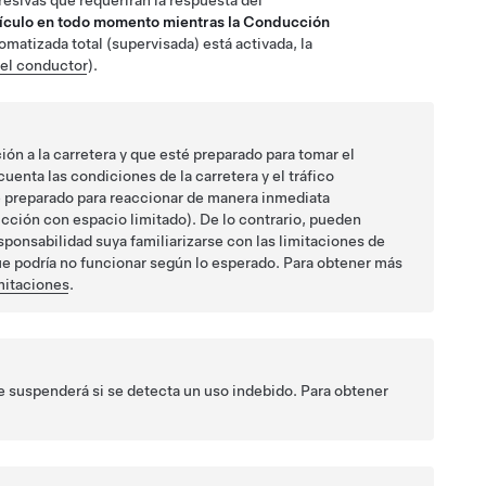
esivas que requerirán la respuesta del
hículo en todo momento mientras la
Conducción
matizada total (supervisada)
está activada, la
el conductor
).
ón a la carretera y que esté preparado para tomar el
enta las condiciones de la carretera y el tráfico
re preparado para reaccionar de manera inmediata
ucción con espacio limitado). De lo contrario, pueden
sponsabilidad suya familiarizarse con las limitaciones de
que podría no funcionar según lo esperado. Para obtener más
itaciones
.
e suspenderá si se detecta un uso indebido. Para obtener