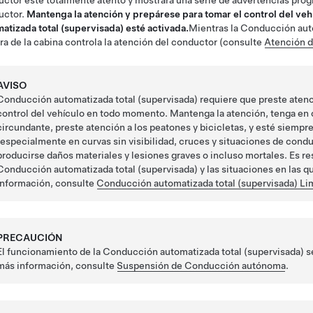
ctor esté totalmente atento y mostrará una serie de advertencias progr
uctor.
Mantenga la atención y prepárese para tomar el control del ve
atizada total (supervisada)
esté activada.
Mientras la
Conducción auto
a de la cabina controla la atención del conductor (consulte
Atención d
AVISO
Conducción automatizada total (supervisada)
requiere que preste atenci
control del vehículo en todo momento. Mantenga la atención, tenga en cu
circundante, preste atención a los peatones y bicicletas, y esté siemp
(especialmente en curvas sin visibilidad, cruces y situaciones de cond
producirse daños materiales y lesiones graves o incluso mortales. Es re
Conducción automatizada total (supervisada)
y las situaciones en las 
información, consulte
Conducción automatizada total (supervisada)
Lim
PRECAUCIÓN
El funcionamiento de la
Conducción automatizada total (supervisada)
s
más información, consulte
Suspensión de Conducción autónoma
.