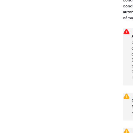
condu
cond
autom
cámar