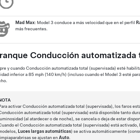
Mad Max
:
Model 3
conduce a más velocidad que en el perfil
R
más frecuentes.
ranque
Conducción automatizada t
pre y cuando
Conducción automatizada total (supervisada)
esté habili
idad inferior a
85 mph (140 km/h)
(incluso cuando el
Model 3
esté par
cho
.
NOTA
Para activar
Conducción automatizada total (supervisada)
, los faros es
Conducción automatizada total (supervisada)
está disponible tanto dur
luminosidad (al atardecer o de noche), se cancela o deja de estar dispon
Cuando el
Conducción automatizada total (supervisada)
está activado, 
modelos,
Luces largas automáticas
) se activa automáticamente (cons
limpiaparabrisas se ajustan
en
Auto
.