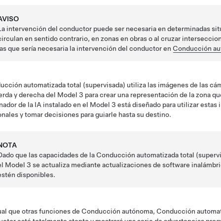
AVISO
La intervención del conductor puede ser necesaria en determinadas si
circulan en sentido contrario, en zonas en obras o al cruzar intersecc
las que sería necesaria la intervención del conductor en
Conducción aut
cción automatizada total (supervisada)
utiliza las imágenes de las cá
erda y derecha del
Model 3
para crear una representación de la zona qu
ador de la IA
instalado en el
Model 3
está diseñado para utilizar estas
nales y tomar decisiones para guiarle hasta su destino.
NOTA
Dado que las capacidades de la
Conducción automatizada total (superv
el
Model 3
se actualiza mediante actualizaciones de software inalámbr
estén disponibles.
ual que otras funciones de
Conducción autónoma
,
Conducción automati