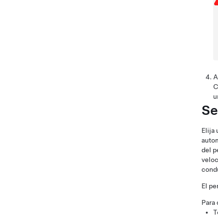
A
C
u
Se
Elija
autom
del p
veloc
condu
El pe
Para 
T