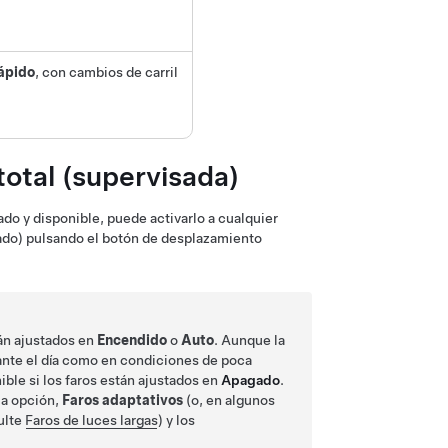
ápido
, con cambios de carril
otal (supervisada)
tado y disponible, puede activarlo a cualquier
ado)
pulsando el botón de desplazamiento
tán ajustados en
Encendido
o
Auto
. Aunque la
ante el día como en condiciones de poca
ible si los faros están ajustados en
Apagado
.
la opción,
Faros adaptativos
(o, en algunos
ulte
Faros de luces largas
) y
los