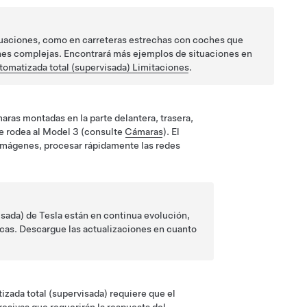
tuaciones, como en carreteras estrechas con coches que
iones complejas. Encontrará más ejemplos de situaciones en
omatizada total (supervisada)
Limitaciones
.
maras montadas en la parte delantera, trasera,
e rodea al
Model 3
(consulte
Cámaras
). El
 imágenes, procesar rápidamente las redes
isada)
de Tesla están en continua evolución,
icas. Descargue las actualizaciones en cuanto
zada total (supervisada)
requiere que el