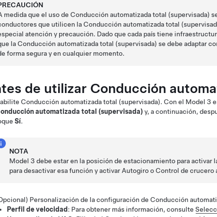
PRECAUCIÓN
A medida que el uso de
Conducción automatizada total (supervisada)
se
conductores que utilicen la
Conducción automatizada total (supervisad
especial atención y precaución. Dado que cada país tiene infraestructur
que la
Conducción automatizada total (supervisada)
se debe adaptar con
de forma segura y en cualquier momento.
tes de utilizar
Conducción automati
abilite
Conducción automatizada total (supervisada)
. Con el
Model 3
e
onducción automatizada total (supervisada)
y, a continuación, des
oque
Sí
.
NOTA
Model 3
debe estar en la posición de estacionamiento para activar 
para desactivar esa función y activar
Autogiro
o
Control de crucero 
Opcional) Personalización de la configuración de
Conducción automatiz
Perfil de velocidad
: Para obtener más información, consulte
Selecci