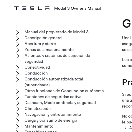
Model 3 Owner's Manual
G
Manual del propietario de Model 3
Descripción general
Una i
Apertura y cierre
asegu
Zonas de almacenamiento
se su
Asientos y sistemas de sujeción de
Lea e
seguridad
sumer
Conectividad
Conducción
Conducción automatizada total
Pr
(supervisada)
Otras funciones de Conducción autónoma
Si es
Funciones de seguridad activa
una u
Dashcam, Modo centinela y seguridad
recom
Climatización
Navegación y entretenimiento
No ob
Carga y consumo de energía
le pu
Mantenimiento
A