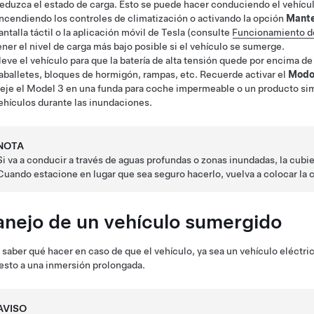
eduzca el estado de carga. Esto se puede hacer conduciendo el vehícu
ncendiendo los controles de climatización o activando la opción
Mante
antalla táctil o la aplicación móvil de Tesla (consulte
Funcionamiento de
ener el nivel de carga más bajo posible si el vehículo se sumerge.
leve el vehículo para que la batería de alta tensión quede por encima de
aballetes, bloques de hormigón, rampas, etc. Recuerde activar el
Modo
eje el
Model 3
en una funda para coche impermeable o un producto sim
ehículos durante las inundaciones.
NOTA
Si va a conducir a través de aguas profundas o zonas inundadas, la cubie
Cuando estacione en lugar que sea seguro hacerlo, vuelva a colocar la c
nejo de un vehículo sumergido
saber qué hacer en caso de que el vehículo, ya sea un vehículo eléctri
sto a una inmersión prolongada.
AVISO