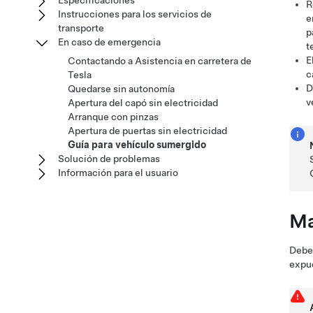
Especificaciones
R
Instrucciones para los servicios de
e
transporte
p
En caso de emergencia
t
E
Contactando a Asistencia en carretera de
c
Tesla
D
Quedarse sin autonomía
v
Apertura del capó sin electricidad
Arranque con pinzas
Apertura de puertas sin electricidad
Guía para vehículo sumergido
Solución de problemas
Información para el usuario
Ma
Debe 
expue