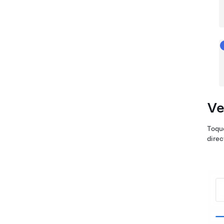
Ve
Toque
direc