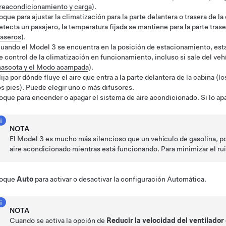
reacondicionamiento y carga
).
oque para ajustar la climatización para la parte delantera o trasera de la
etecta un pasajero, la temperatura fijada se mantiene para la parte tras
raseros
)
.
uando el
Model 3
se encuentra en la posición de estacionamiento, est
e control de la climatización en funcionamiento, incluso si sale del ve
ascota y el Modo acampada
).
lija por dónde fluye el aire que entra a la parte delantera de la cabina (los
os pies). Puede elegir uno o más difusores.
oque para encender o apagar el sistema de aire acondicionado. Si lo apag
NOTA
El
Model 3
es mucho más silencioso que un vehículo de gasolina, po
aire acondicionado mientras está funcionando. Para minimizar el rui
oque
Auto
para activar o desactivar la configuración Automática.
NOTA
Cuando se activa la opción de
Reducir la velocidad del ventilador