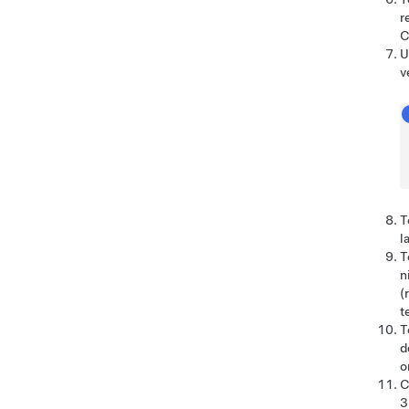
r
C
U
v
T
l
T
n
(
t
T
d
o
C
3