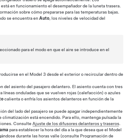
está en funcionamiento el desempañador de la luneta trasera.
ormación sobre cómo prepararse para las temperaturas bajas.
uando se encuentra en
Auto
, los niveles de velocidad del
eleccionado para el modo en que el aire se introduce en el
troducirse en el
Model 3
desde el exterior o recircular dentro de
ón del asiento del pasajero delantero. El asiento cuenta con tres
ra líneas onduladas que se vuelven rojas (calefacción)
o azules
to
calienta
o enfría
los asientos delanteros en función de la
ción del lado del pasajero se puede apagar independientemente
de climatización está encendido. Para ello, mantenga pulsada la
ciones.
Consulte
Ajuste de los difusores delanteros y traseros
.
rama
para establecer la hora del día a la que desea que el
Model
rgándose durante las horas valle (consulte
Programación de