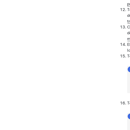
p
T
d
t
C
d
m
E
l
T
T