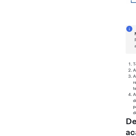
T
A
A
r
t
A
d
p
d
De
ac