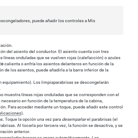
descongeladores, puede añadir los controles a Mis
zación.
ión del asiento del conductor. El asiento cuenta con tres
ra líneas onduladas que se vuelven rojas (calefacción)
o azules
to
calienta
o enfría
los asientos delanteros en función de la
de los asientos, puede añadirla a la barra inferior de la
n equipamiento)
. Los limpiaparabrisas se descongelarán
.
ono muestra líneas rojas onduladas que se corresponden con el
a necesario en función de la temperatura de la cabina,
ión. Para acceder mediante un toque, puede añadir este control
plicaciones
).
sas. Toque la opción una vez para
desempañar
el parabrisas
(el
rabrisas. Al tocarla por tercera vez, la función se desactiva, y se
uración anterior.
escongelador trasero se apaga automáticamente. Los