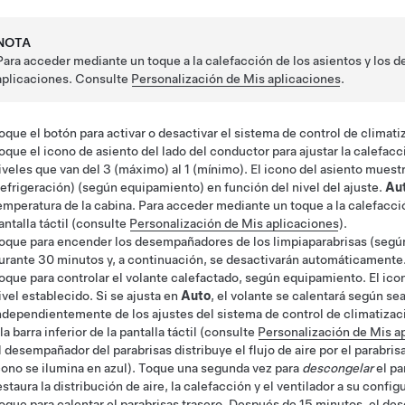
NOTA
Para acceder mediante un toque a la calefacción de los asientos y los 
aplicaciones. Consulte
Personalización de Mis aplicaciones
.
oque el botón para activar o desactivar el sistema de control de climati
oque el icono de asiento del lado del conductor para ajustar la calefacc
iveles que van del 3 (máximo) al 1 (mínimo). El icono del asiento muest
refrigeración)
(según equipamiento)
en función del nivel del ajuste.
Au
emperatura de la cabina. Para acceder mediante un toque a la calefacción 
antalla táctil (consulte
Personalización de Mis aplicaciones
).
oque para encender los desempañadores de los limpiaparabrisas
(segú
urante
30
minutos y, a continuación, se desactivarán automáticamente
oque para controlar el
volante
calefactado
, según equipamiento
. El ic
ivel establecido. Si se ajusta en
Auto
, el volante se calentará según se
ndependientemente de los ajustes del sistema de control de climatizac
 la barra inferior de la pantalla táctil (consulte
Personalización de Mis a
l desempañador del parabrisas distribuye el flujo de aire por el parabri
cono se ilumina en azul)
. Toque una segunda vez para
descongelar
el pa
estaura la distribución de aire, la calefacción y el ventilador a su config
oque para calentar el parabrisas trasero. Después de 15 minutos, el d