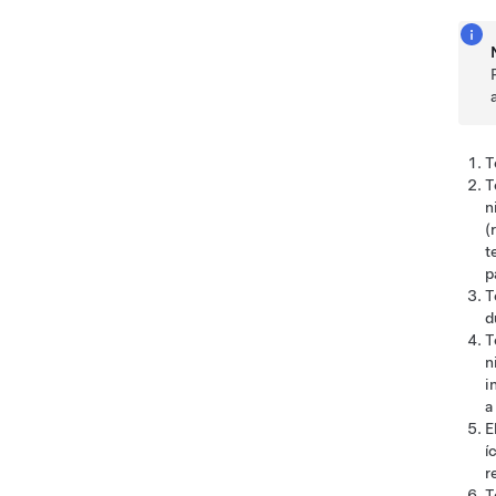
T
T
n
(
t
p
T
d
T
n
i
a
E
í
r
T