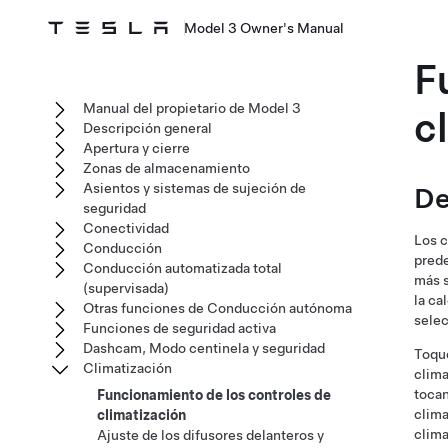
Model 3 Owner's Manual
F
Manual del propietario de Model 3
c
Descripción general
Apertura y cierre
Zonas de almacenamiento
Asientos y sistemas de sujeción de
De
seguridad
Conectividad
Los c
Conducción
prede
Conducción automatizada total
más s
(supervisada)
la ca
Otras funciones de Conducción autónoma
selec
Funciones de seguridad activa
Dashcam, Modo centinela y seguridad
Toque
Climatización
clima
toca
Funcionamiento de los controles de
clima
climatización
clima
Ajuste de los difusores delanteros y