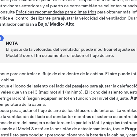
etrovisores exteriores
y el puerto de carga
también se calientan cuando 
onsulte
Prácticas recomendadas para climas fríos
para obtener más inf
tilice el control deslizante para ajustar la velocidad del ventilador. C
entilador cambian a
Bajo
/
Medio
/
Alto
.
NOTA
El ajuste de la velocidad del ventilador puede modificar el ajuste s
Model 3
con el fin de aumentar o reducir el flujo de aire.
oque para controlar el flujo de aire dentro de la cabina. El aire puede in
a cabina.
oque el icono del asiento del lado del pasajero para ajustar la calefacci
iveles que van del 3 (máximo) al 1 (mínimo). El icono del asiento muest
refrigeración)
(según equipamiento)
en función del nivel del ajuste.
Au
emperatura de la cabina.
oque para ajustar el flujo de aire de los difusores delanteros.
La ventila
e la ventilación del lado del conductor mientras el sistema de control 
nda de aire del pasajero delantero en la pantalla táctil y siga las instruc
uando el
Model 3
esté en la posición de estacionamiento, toque
Prog
esté listo para conducir preacondicionando la batería y la cabina, y ca