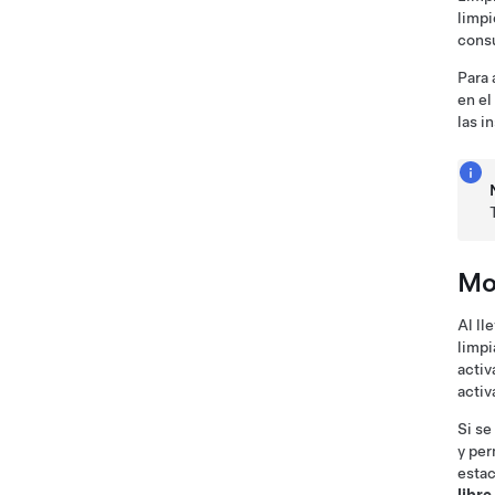
limpi
consu
Para 
en el
las i
Mo
Al ll
limpi
activ
acti
Si se
y per
estac