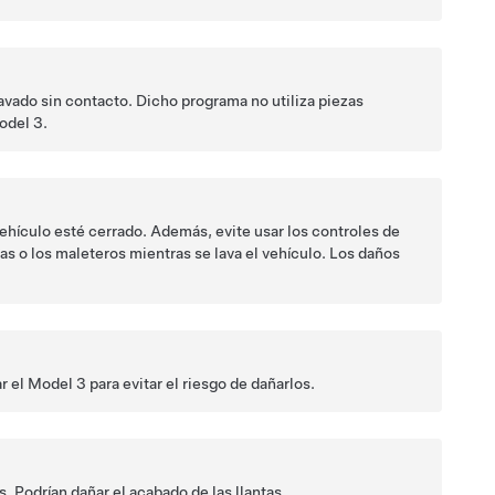
lavado sin contacto. Dicho programa no utiliza piezas
odel 3
.
vehículo esté cerrado. Además, evite usar los controles de
tas o los maleteros mientras se lava el vehículo. Los daños
r el
Model 3
para evitar el riesgo de dañarlos.
. Podrían dañar el acabado de las llantas.