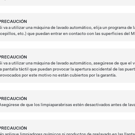
PRECAUCIÓN
Si va a utilizar una máquina de lavado automático, elija un programa de 
(cepillos, etc.) que puedan entrar en contacto con las superficies del
M
PRECAUCIÓN
Si va a utilizar una máquina de lavado automático, asegúrese de que el 
la pantalla táctil que puedan provocar la apertura accidental de las puer
provocados por este motivo no están cubiertos por la garantía.
PRECAUCIÓN
Asegúrese de que los limpiaparabrisas estén desactivados antes de lava
PRECAUCIÓN
No aplique limpiadores químicos ni productos de prelavado en las llantas