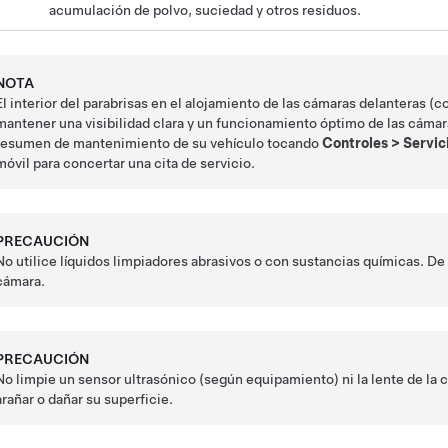
acumulación de polvo, suciedad y otros residuos.
NOTA
El interior del parabrisas en el alojamiento de las cámaras delanteras (
mantener una visibilidad clara y un funcionamiento óptimo de las cámara
resumen de mantenimiento de su vehículo tocando
Controles
>
Servic
móvil para concertar una cita de servicio.
PRECAUCIÓN
No utilice líquidos limpiadores abrasivos o con sustancias químicas. De lo
cámara.
PRECAUCIÓN
No limpie un sensor ultrasónico
(según equipamiento)
ni la lente de l
arañar o dañar su superficie.