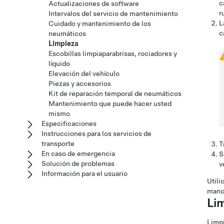
c
Actualizaciones de software
r
Intervalos del servicio de mantenimiento
L
Cuidado y mantenimiento de los
c
neumáticos
Limpieza
Escobillas limpiaparabrisas, rociadores y
líquido
Elevación del vehículo
Piezas y accesorios
Kit de reparación temporal de neumáticos
Mantenimiento que puede hacer usted
mismo
Especificaciones
Instrucciones para los servicios de
transporte
T
En caso de emergencia
S
Solución de problemas
v
Información para el usuario
Utili
manc
Li
Limpi