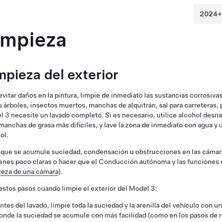
impieza
mpieza del exterior
evitar daños en la
pintura
, limpie de inmediato las sustancias corrosiva
s árboles, insectos muertos, manchas de alquitrán, sal para carreteras, 
l 3
necesite un lavado completo. Si es necesario, utilice alcohol desna
 manchas de grasa más difíciles, y lave la zona de inmediato con agua y u
ol.
 que se acumule suciedad, condensación u obstrucciones en las cámara
nes poco claras o hacer que el
Conducción autónoma
y las funciones 
ieza de una cámara
).
estos pasos cuando limpie el exterior del
Model 3
:
ntes del lavado, limpie toda la suciedad y la arenilla del vehículo con
onde la suciedad se acumule con más facilidad (como en los pasos de rue