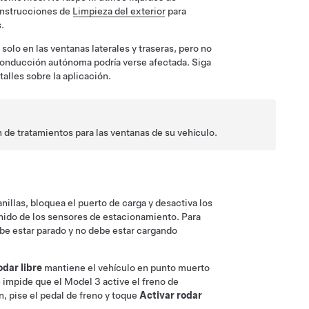
s instrucciones de
Limpieza del exterior
para
.
solo en las ventanas laterales y traseras, pero no
onducción autónoma
podría verse afectada. Siga
alles sobre la aplicación.
 de tratamientos para las ventanas de su vehículo.
nillas, bloquea el puerto de carga y desactiva los
sonido de los sensores de estacionamiento. Para
ebe estar parado y no debe estar cargando
odar libre
mantiene el vehículo en punto muerto
e impide que el
Model 3
active el freno de
n, pise el pedal de freno y toque
Activar rodar