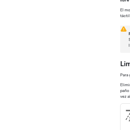
libre
El mo
táctil
Li
Para 
Elimi
paño 
vez a