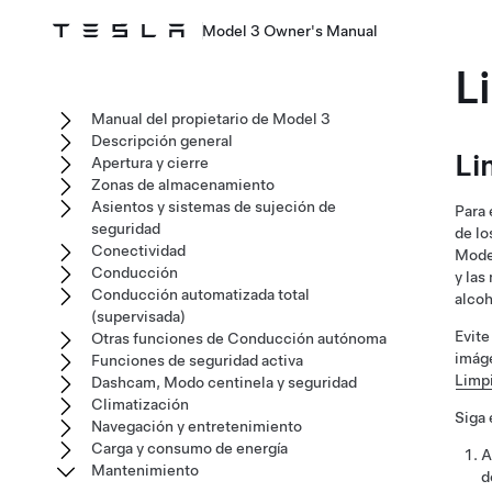
Model 3 Owner's Manual
L
Manual del propietario de Model 3
Descripción general
Li
Apertura y cierre
Zonas de almacenamiento
Asientos y sistemas de sujeción de
Para 
seguridad
de lo
Conectividad
Mode
Conducción
y las
Conducción automatizada total
alcoh
(supervisada)
Evite
Otras funciones de Conducción autónoma
imáge
Funciones de seguridad activa
Limp
Dashcam, Modo centinela y seguridad
Climatización
Siga 
Navegación y entretenimiento
Carga y consumo de energía
A
Mantenimiento
d