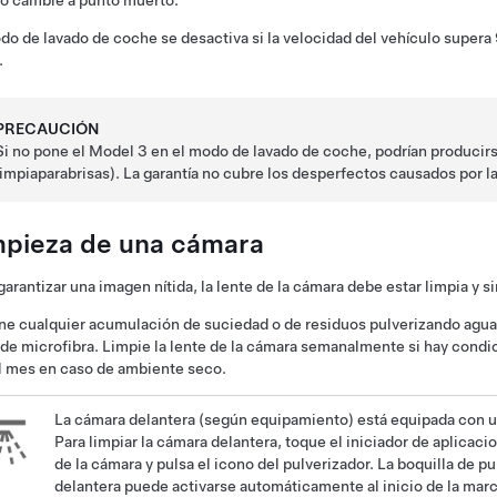
o cambie a punto muerto.
do de lavado de coche se desactiva si la velocidad del vehículo supera
.
PRECAUCIÓN
Si no pone el
Model 3
en el modo de lavado de coche, podrían producirse
limpiaparabrisas). La garantía no cubre los desperfectos causados por 
mpieza de una cámara
garantizar una imagen nítida, la lente de la cámara debe estar limpia y s
ne cualquier acumulación de suciedad o de residuos pulverizando agua 
de microfibra. Limpie la lente de la cámara semanalmente si hay condic
l mes en caso de ambiente seco.
La cámara delantera
(según equipamiento)
está equipada con un
Para limpiar la cámara delantera, toque el iniciador de aplicaci
de la cámara y pulsa el icono del pulverizador.
La boquilla de pu
delantera puede activarse automáticamente al inicio de la marc