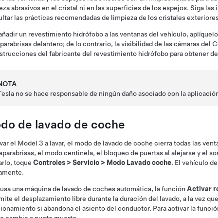
eza abrasivos en el cristal ni en las superficies de los espejos. Siga la
ltar las prácticas recomendadas de limpieza de los cristales exteriores
añadir un revestimiento hidrófobo a las ventanas del vehículo, aplíquelo 
 parabrisas delantero; de lo contrario, la visibilidad de las cámaras del
C
nstrucciones del fabricante del revestimiento hidrófobo para obtener det
NOTA
Tesla no se hace responsable de ningún daño asociado con la aplicación
do de lavado de coche
evar el
Model 3
a lavar, el modo de lavado de coche cierra todas las venta
aparabrisas, el modo centinela, el bloqueo de puertas al alejarse y el 
arlo, toque
Controles
>
Servicio
>
Modo Lavado coche
. El vehículo d
vamente.
 usa una máquina de lavado de coches automática, la función
Activar r
mite el desplazamiento libre durante la duración del lavado, a la vez qu
ionamiento si abandona el asiento del conductor. Para activar la funció