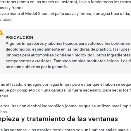
arreteras (como en los meses de invierno), lave a fondo todos los rastro
ueda y frenos.
ave a mano el
Model 3
con un paño suave y limpio, con agua tibia o fría
alidad
.
PRECAUCIÓN
Algunos limpiadores y jabones líquidos para automóviles contiene
decoloración, especialmente en las molduras de plástico, las luces 
limpieza para automóviles contienen hidróxido u otros ingredientes
componentes exteriores. Tampoco emplee productos ácidos. Los da
no están cubiertos por la garantía.
ras el lavado, enjuague con agua limpia para evitar que el jabón se sequ
eque por completo con una gamuza. Si fuera necesario, para secar los f
eces.
ce toallitas con alcohol isopropílico (como las que se utilizan para limpi
has.
mpieza y tratamiento de las ventanas
e las ventanas y los espejos retrovisores con un limpiacristales para au