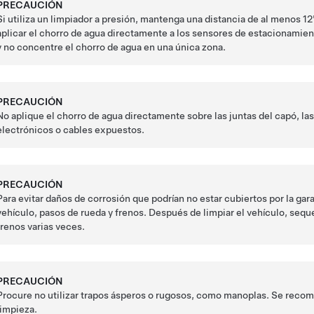
PRECAUCIÓN
Si utiliza un limpiador a presión, mantenga una distancia de al menos
12
aplicar el chorro de agua directamente a los sensores de estacionamie
y no concentre el chorro de agua en una única zona.
PRECAUCIÓN
No aplique el chorro de agua directamente sobre las juntas del capó, las
electrónicos o cables expuestos.
PRECAUCIÓN
Para evitar daños de corrosión que podrían no estar cubiertos por la garan
vehículo, pasos de rueda y frenos. Después de limpiar el vehículo, sequ
frenos varias veces.
PRECAUCIÓN
Procure no utilizar trapos ásperos o rugosos, como manoplas. Se recomie
limpieza.