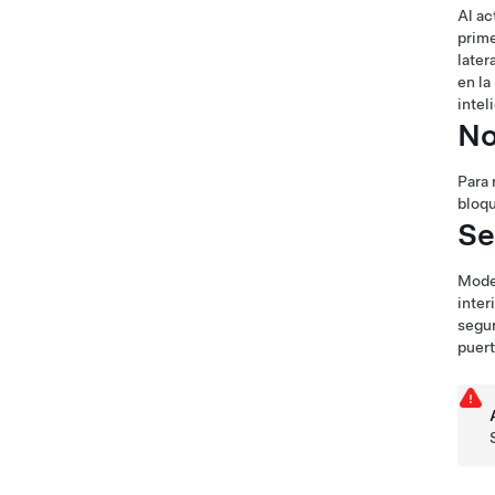
Al ac
prime
later
en la
intel
No
Para 
bloqu
Se
Mode
inter
segur
puert