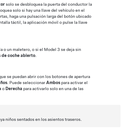
tor
solo se desbloquea la puerta del conductor la
oquea solo si hay una llave del vehículo en el
ertas,
haga una pulsación larga del botón ubicado
ntalla táctil, la aplicación móvil o pulse la llave
la o un maletero, o si el
Model 3
se deja sin
s de coche abierto
.
que se puedan abrir con los botones de apertura
iños
. Puede seleccionar
Ambos
para activar el
a
o
Derecha
para activarlo solo en una de las
ya niños sentados en los asientos traseros.