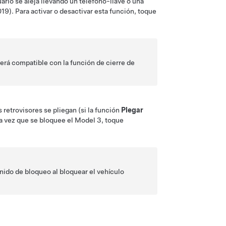
rio se aleja llevando un teléfono-llave o una
019)
. Para activar o desactivar esta función, toque
será compatible con la función de cierre de
 retrovisores se pliegan (si la función
Plegar
a vez que se bloquee el
Model 3
, toque
onido de bloqueo al bloquear el vehículo