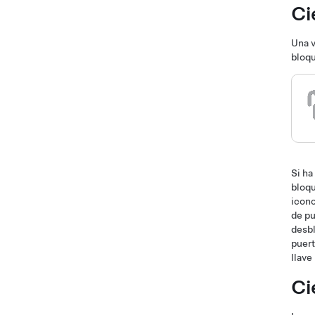
Ci
Una v
bloq
Si ha
bloqu
icono
de pu
desbl
puert
llave
Ci