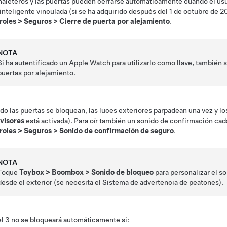
aleteros y las puertas pueden cerrarse automáticamente cuando el usua
 inteligente vinculada
(si se ha adquirido después del 1 de octubre de 2
roles
>
Seguros
>
Cierre de puerta por alejamiento
.
NOTA
Si ha autentificado un Apple Watch para utilizarlo como llave, también 
puertas por alejamiento.
o las puertas se bloquean, las luces exteriores parpadean una vez y los
ovisores
está activada). Para oír también un sonido de confirmación cad
roles
>
Seguros
>
Sonido de confirmación de seguro
.
NOTA
Toque
Toybox
>
Boombox
>
Sonido de bloqueo
para personalizar el s
desde el exterior (se necesita el Sistema de advertencia de peatones).
l 3
no se bloqueará automáticamente si: