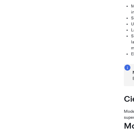
M
i
S
U
L
S
l
m
E
Ci
Mode
super
Mo