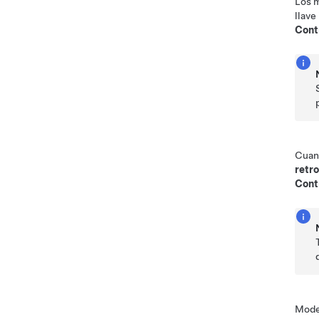
Los m
llave
Cont
Cuand
retr
Cont
Mode