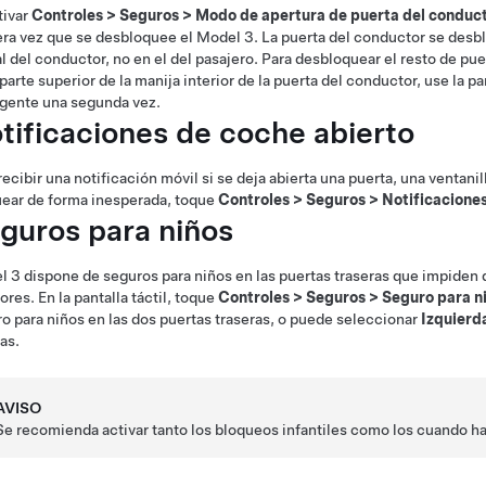
tivar
Controles
>
Seguros
>
Modo de apertura de puerta del conduc
ra vez que se desbloquee el
Model 3
. La puerta del conductor se desbl
al del conductor, no en el del pasajero. Para desbloquear el resto de pu
 parte superior de la manija interior de la puerta del conductor,
use la pa
igente una segunda vez.
tificaciones de coche abierto
recibir una notificación móvil si se deja abierta una puerta, una ventanil
ear de forma inesperada, toque
Controles
>
Seguros
>
Notificacione
guros para niños
l 3
dispone de seguros para niños en las puertas traseras que impiden 
iores. En la pantalla táctil,
toque
Controles
>
Seguros
>
Seguro para n
o para niños en las dos puertas traseras, o puede seleccionar
Izquierd
as.
AVISO
Se recomienda activar tanto los bloqueos infantiles como los cuando ha