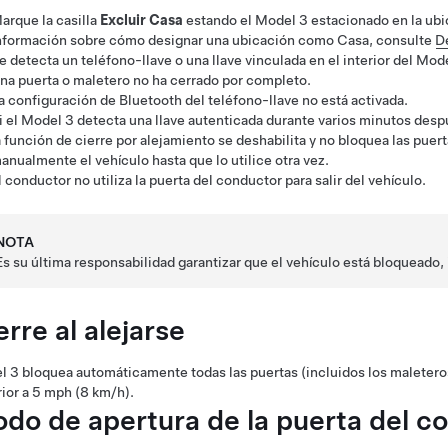
arque la casilla
Excluir Casa
estando el
Model 3
estacionado en la ub
nformación sobre cómo designar una ubicación como Casa, consulte
De
e detecta un teléfono-llave o una llave vinculada en el interior del
Mode
na puerta o maletero no ha cerrado por completo.
a configuración de Bluetooth del teléfono-llave no está activada.
i el
Model 3
detecta una llave autenticada durante varios minutos despu
a función de cierre por alejamiento se deshabilita y no bloquea las puert
anualmente el vehículo hasta que lo utilice otra vez.
l conductor no utiliza la puerta del conductor para salir del vehículo.
NOTA
Es su última responsabilidad garantizar que el vehículo está bloqueado,
erre al alejarse
l 3
bloquea automáticamente todas las puertas (incluidos los maletero
ior a
5 mph (8 km/h)
.
do de apertura de la puerta del c