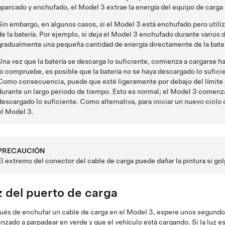
aparcado y enchufado, el
Model 3
extrae la energía del equipo de carga y
Sin embargo, en algunos casos, si el
Model 3
está enchufado pero utili
de la batería. Por ejemplo, si deja el
Model 3
enchufado durante varios d
gradualmente una pequeña cantidad de energía directamente de la baterí
Una vez que la batería se descarga lo suficiente, comienza a cargarse h
lo compruebe, es posible que la batería no se haya descargado lo sufici
Como consecuencia, puede que esté ligeramente por debajo del límite 
durante un largo periodo de tiempo. Esto es normal; el
Model 3
comenzar
descargado lo suficiente. Como alternativa, para iniciar un nuevo cic
el
Model 3
.
PRECAUCIÓN
El extremo del conector del cable de carga puede dañar la pintura si go
z del puerto de carga
és de enchufar un cable de carga en el
Model 3
, espere unos segundos
zado a parpadear en verde y que el vehículo está cargando. Si la luz es