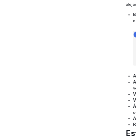
aleja
B
e
A
A
v
V
V
Á
c
Á
R
Es