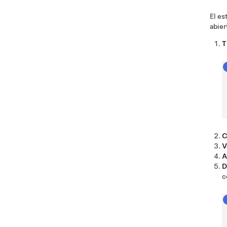
El es
abier
T
C
V
A
D
c