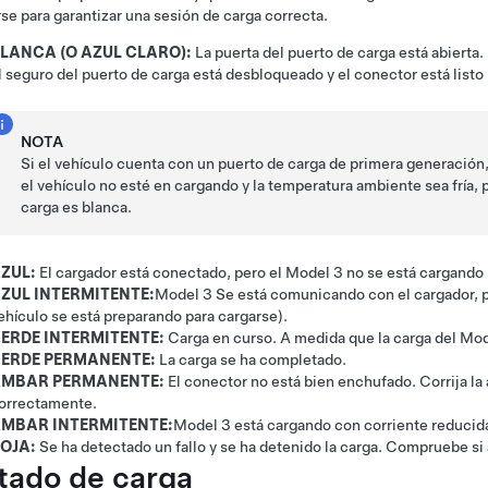
rse para garantizar una sesión de carga correcta.
LANCA (O AZUL CLARO):
La puerta del puerto de carga está abierta.
l seguro del puerto de carga está desbloqueado y el conector está listo 
NOTA
Si el vehículo cuenta con un puerto de carga de primera generació
el vehículo no esté en cargando y la temperatura ambiente sea fría, p
carga es blanca.
ZUL:
El cargador está conectado, pero el
Model 3
no se está cargando 
ZUL INTERMITENTE:
Model 3
Se está comunicando con el cargador, p
ehículo se está preparando para cargarse).
ERDE INTERMITENTE:
Carga en curso. A medida que la carga del
Mod
ERDE PERMANENTE:
La carga se ha completado.
MBAR PERMANENTE:
El conector no está bien enchufado. Corrija la
orrectamente.
MBAR INTERMITENTE:
Model 3
está cargando con corriente reducida
OJA:
Se ha detectado un fallo y se ha detenido la carga. Compruebe si ap
tado de carga