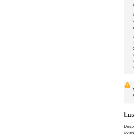
Lu
Despu
comen