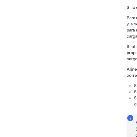
Si lo
Para 
y, a 
para 
carga
Si ut
propi
carga
Aline
corre
S
S
S
q