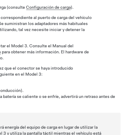
carga (consulte
Configuración de carga
).
r correspondiente al puerto de carga del vehículo
 Se suministran los adaptadores más habituales
izando, tal vez necesite iniciar y detener la
tar el
Model 3
. Consulte el Manual del
s
para obtener más información. El hardware de
o.
ez que el conector se haya introducido
iguiente en el
Model 3
:
conducción).
a batería se caliente o se enfríe, advertirá un retraso antes de
 energía del equipo de carga en lugar de utilizar la
l 3
y utiliza la pantalla táctil mientras el vehículo está