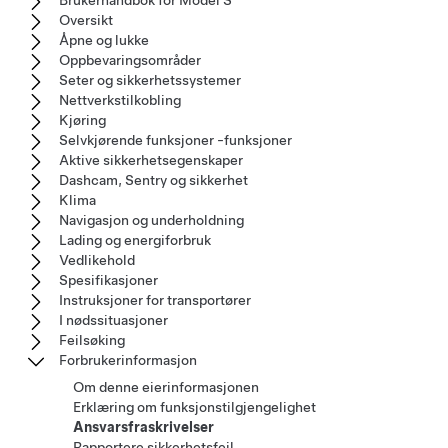
Brukerhåndbok for Model S
Oversikt
Åpne og lukke
Oppbevaringsområder
Seter og sikkerhetssystemer
Nettverkstilkobling
Kjøring
Selvkjørende funksjoner -funksjoner
Aktive sikkerhetsegenskaper
Dashcam, Sentry og sikkerhet
Klima
Navigasjon og underholdning
Lading og energiforbruk
Vedlikehold
Spesifikasjoner
Instruksjoner for transportører
I nødssituasjoner
Feilsøking
Forbrukerinformasjon
Om denne eierinformasjonen
Erklæring om funksjonstilgjengelighet
Ansvarsfraskrivelser
Rapportere sikkerhetsfeil