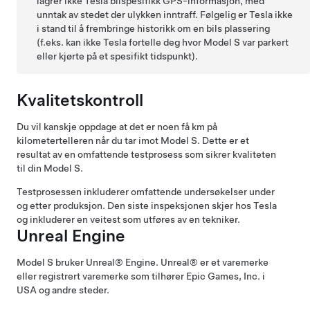
lagrer ikke Tesla bilspesifikk GPS-informasjon, med
unntak av stedet der ulykken inntraff. Følgelig er Tesla ikke
i stand til å frembringe historikk om en bils plassering
(f.eks. kan ikke Tesla fortelle deg hvor
Model S
var parkert
eller kjørte på et spesifikt tidspunkt).
Kvalitetskontroll
Du vil kanskje oppdage at det er noen få
km
på
kilometertelleren når du tar imot
Model S
. Dette er et
resultat av en omfattende testprosess som sikrer kvaliteten
til din
Model S
.
Testprosessen inkluderer omfattende undersøkelser under
og etter produksjon. Den siste inspeksjonen skjer hos Tesla
og inkluderer en veitest som utføres av en tekniker.
Unreal Engine
Model S
bruker Unreal® Engine. Unreal® er et varemerke
eller registrert varemerke som tilhører Epic Games, Inc. i
USA og andre steder.