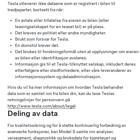
Tesla utleverer ikke dataene som er registrert i bilen til
tredjeparter, bortsett fra når:
En avtale eller tillatelse fra eieren av bilen (eller
leasingselskapet for en leaset bil) er på plass.
Det kreves av politiet eller andre myndigheter.
Brukt som forsvar for Tesla.
En domstol krever det.
Det brukes til forskningsformål uten at opplysninger om eieren
av bilen eller identifikasjon avsløres.
Informasjon gis til et Tesla-tilknyttet selskap, inkludert deres
etterfølgere eller stedfortredere, eller våre leverandører av
informasjonssystem og dataadministrasjon.
Hvis du vil ha mer informasjon om hvordan Tesla behandler
data som er samlet inn fra bilen din, kan du lese Teslas
retningslinjer for personvern på
http://www.tesla.com/about/legal
.
Deling av data
For kvalitetssikring og for å støtte kontinuerlig forbedring av
avanserte funksjoner, kan
Model S
samle inn analyser,
veisegment, diagnostikk og bruksdata for kjøretøyet og