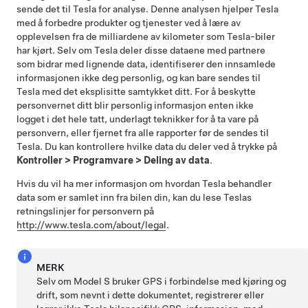
sende det til Tesla for analyse. Denne analysen hjelper Tesla
med å forbedre produkter og tjenester ved å lære av
opplevelsen fra de milliardene av kilometer som Tesla-biler
har kjørt. Selv om Tesla deler disse dataene med partnere
som bidrar med lignende data, identifiserer den innsamlede
informasjonen ikke deg personlig, og kan bare sendes til
Tesla med det eksplisitte samtykket ditt. For å beskytte
personvernet ditt blir personlig informasjon enten ikke
logget i det hele tatt, underlagt teknikker for å ta vare på
personvern, eller fjernet fra alle rapporter før de sendes til
Tesla. Du kan kontrollere hvilke data du deler ved å trykke på
Kontroller
>
Programvare
>
Deling av data
.
Hvis du vil ha mer informasjon om hvordan Tesla behandler
data som er samlet inn fra bilen din, kan du lese Teslas
retningslinjer for personvern på
http://www.tesla.com/about/legal
.
MERK
Selv om
Model S
bruker GPS i forbindelse med kjøring og
drift, som nevnt i dette dokumentet, registrerer eller