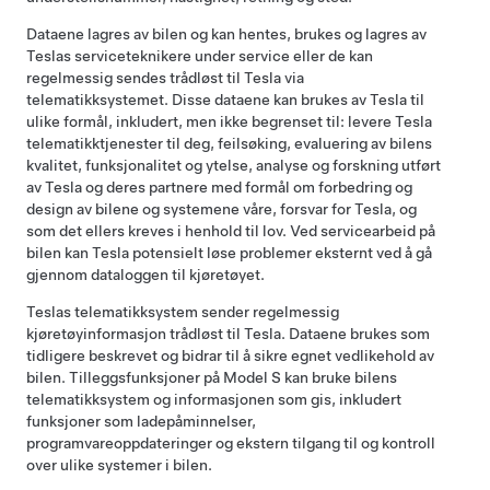
Dataene lagres av bilen og kan hentes, brukes og lagres av
Teslas serviceteknikere under service eller de kan
regelmessig sendes trådløst til Tesla via
telematikksystemet. Disse dataene kan brukes av Tesla til
ulike formål, inkludert, men ikke begrenset til: levere Tesla
telematikktjenester til deg, feilsøking, evaluering av bilens
kvalitet, funksjonalitet og ytelse, analyse og forskning utført
av Tesla og deres partnere med formål om forbedring og
design av bilene og systemene våre, forsvar for Tesla, og
som det ellers kreves i henhold til lov. Ved servicearbeid på
bilen kan Tesla potensielt løse problemer eksternt ved å gå
gjennom dataloggen til kjøretøyet.
Teslas telematikksystem sender regelmessig
kjøretøyinformasjon trådløst til Tesla. Dataene brukes som
tidligere beskrevet og bidrar til å sikre egnet vedlikehold av
bilen. Tilleggsfunksjoner på
Model S
kan bruke bilens
telematikksystem og informasjonen som gis, inkludert
funksjoner som ladepåminnelser,
programvareoppdateringer og ekstern tilgang til og kontroll
over ulike systemer i bilen.