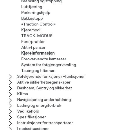
Bremsing og stopping
Luftfjæring
Parkeringshjelp
Bakkestopp
«Traction Control»
Kjøremodi
TRACK-MODUS
Førerprofiler
Aktivt panser
Kjøreinformasjon
Forovervendte kameraer
System for fotgjengervarsling
Tauing og tilbehør
Selvkjørende funksjoner -funksjoner
Aktive sikkerhetsegenskaper
Dashcam, Sentry og sikkerhet
Klima
Navigasjon og underholdning
Lading og energiforbruk
Vedlikehold
Spesifikasjoner
Instruksjoner for transportører
I nødssituasjoner