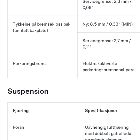
Servicegrense: 2,3 mm /
0,09"
Tykkelse på bremsekloss bak
Ny: 8,5 mm / 0,33” (MIN)
(unntatt bakplate)
Servicegrense: 2,7 mm /
0,11"
Parkeringsbrems
Elektriskaktiverte
parkeringsbremsecalipere
Suspension
Fjæring
Spesifikasjoner
Foran
Uavhengig luftfjæring
med dobbelt gaffelledd
og adaptiv demper,