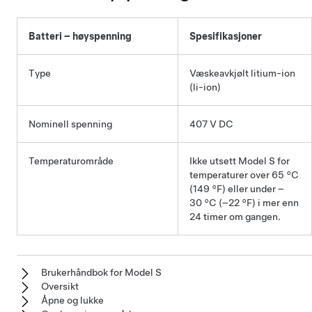
Batteri – høyspenning
Spesifikasjoner
Type
Væskeavkjølt litium-ion
(li-ion)
Nominell spenning
407 V DC
Temperaturområde
Ikke utsett
Model S
for
temperaturer over
65 °C
(149 °F)
eller under
–
30 °C (–22 °F)
i mer enn
24 timer om gangen.
Brukerhåndbok for Model S
Oversikt
Åpne og lukke