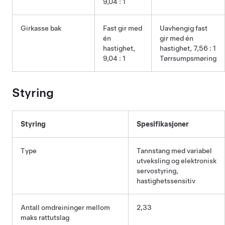
9,04 : 1
Girkasse bak
Fast gir med
Uavhengig fast
én
gir med én
hastighet,
hastighet, 7,56 : 1
9,04 : 1
Tørrsumpsmøring
Styring
Styring
Spesifikasjoner
Type
Tannstang med variabel
utveksling og elektronisk
servostyring,
hastighetssensitiv
Antall omdreininger mellom
2,33
maks rattutslag