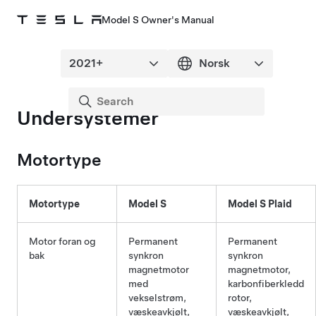
Model S Owner's Manual
Undersystemer
Motortype
Motortype
Model S
Model S Plaid
Motor foran og
Permanent
Permanent
bak
synkron
synkron
magnetmotor
magnetmotor,
med
karbonfiberkledd
vekselstrøm,
rotor,
væskeavkjølt,
væskeavkjølt,