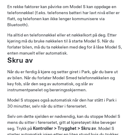
En rekke faktorer kan påvirke om
Model S
kan oppdage en
telefonnøkkel (f.eks. telefonens batteri har lavt nivå eller er
flatt, og telefonen kan ikke lenger kommunisere via
Bluetooth).
Ha alltid en telefonnøkkel eller et nøkkelkort på deg. Etter
kjøring må du bruke nøkkelen til å starte
Model S
. Når du
forlater bilen, må du ta nøkkelen med deg for å låse
Model S
,
enten manuelt eller automatisk.
Skru av
Når du er ferdig å kjøre og setter giret i Park, går du bare ut
av bilen.
Når du forlater
Model S
med telefonnøkkelen og
key fob
, slår den seg av automatisk, og slår av
instrumentpanelet og berøringsskjermen
.
Model S
stoppes også automatisk når den har stått i Park i
30 minutter, selv når du sitter i førersetet.
Selv om dette sjelden er nødvendig, kan du stoppe
Model S
mens du sitter i førersetet, gitt at kjøretøyet ikke beveger
seg. Trykk på
Kontroller
>
Trygghet
>
Skru av
.
Model S
starter automatisk igjen etter en liten stund hvis du trykker