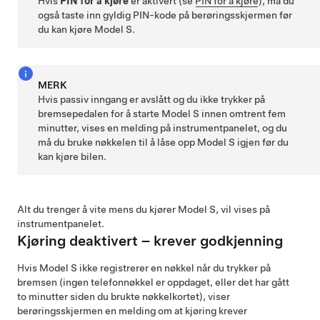
Hvis
PIN for å kjøre
er aktivert (se
PIN for å kjøre
), må du
også taste inn gyldig PIN-kode på berøringsskjermen før
du kan kjøre
Model S
.
MERK
Hvis passiv inngang er avslått og du ikke trykker på
bremsepedalen for å starte
Model S
innen omtrent fem
minutter, vises en melding på
instrumentpanelet
, og du
må du bruke nøkkelen til å låse opp
Model S
igjen før du
kan kjøre bilen.
Alt du trenger å vite mens du kjører
Model S
, vil vises på
instrumentpanelet
.
Kjøring deaktivert – krever godkjenning
Hvis
Model S
ikke registrerer en nøkkel når du trykker på
bremsen (ingen telefonnøkkel er oppdaget, eller det har gått
to minutter siden du brukte nøkkelkortet), viser
berøringsskjermen en melding om at kjøring krever