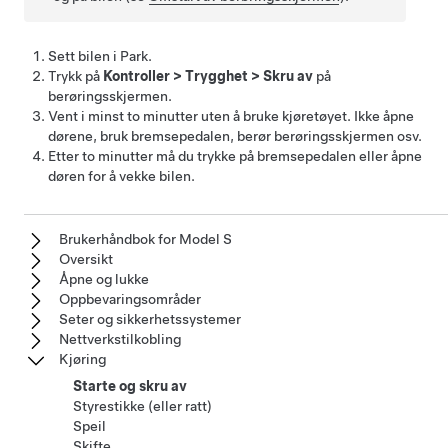
Sett bilen i Park.
Trykk på
Kontroller
>
Trygghet
>
Skru av
på
berøringsskjermen.
Vent i minst to minutter uten å bruke kjøretøyet. Ikke åpne
dørene, bruk bremsepedalen, berør berøringsskjermen osv.
Etter to minutter må du
trykke på bremsepedalen eller
åpne
døren for å vekke bilen.
Brukerhåndbok for Model S
Oversikt
Åpne og lukke
Oppbevaringsområder
Seter og sikkerhetssystemer
Nettverkstilkobling
Kjøring
Starte og skru av
Styrestikke (eller ratt)
Speil
Skifte