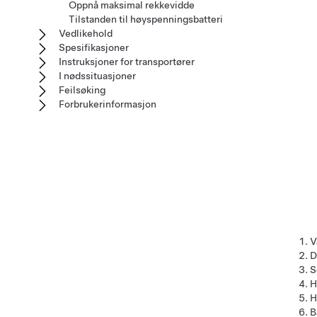
Oppnå maksimal rekkevidde
Tilstanden til høyspenningsbatteri
Vedlikehold
Spesifikasjoner
Instruksjoner for transportører
I nødssituasjoner
Feilsøking
Forbrukerinformasjon
V
D
S
H
H
B