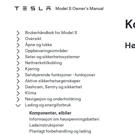
Model S Owner's Manual
K
Brukerhåndbok for Model S
Oversikt
Hø
Åpne og lukke
Oppbevaringsområder
Seter og sikkerhetssystemer
Nettverkstilkobling
Kjøring
Selvkjørende funksjoner -funksjoner
Aktive sikkerhetsegenskaper
Dashcam, Sentry og sikkerhet
Klima
Navigasjon og underholdning
Lading og energiforbruk
Komponenter, elbiler
Informasjon om høyspenningsbatteri
Ladeinstruksjoner
Planlagt forbehandling og lading