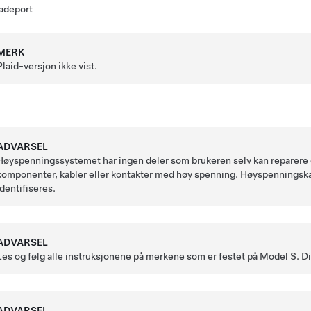
adeport
MERK
Plaid-versjon ikke vist.
ADVARSEL
Høyspenningssystemet har ingen deler som brukeren selv kan reparere ell
komponenter, kabler eller kontakter med høy spenning. Høyspenningskable
identifiseres.
ADVARSEL
Les og følg alle instruksjonene på merkene som er festet på
Model S
. D
ADVARSEL