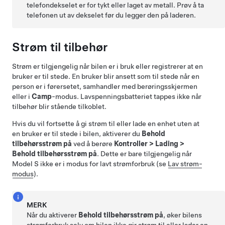
telefondekselet er for tykt eller laget av metall. Prøv å ta
telefonen ut av dekselet før du legger den på laderen.
Strøm til tilbehør
Strøm er tilgjengelig når bilen er i bruk eller registrerer at en
bruker er til stede. En bruker blir ansett som til stede når en
person er i førersetet, samhandler med berøringsskjermen
eller i
Camp
-modus. Lavspenningsbatteriet tappes ikke når
tilbehør blir stående tilkoblet.
Hvis du vil fortsette å gi strøm til eller lade en enhet uten at
en bruker er til stede i bilen, aktiverer du
Behold
tilbehørsstrøm på
ved å berøre
Kontroller
>
Lading
>
Behold tilbehørsstrøm på
. Dette er bare tilgjengelig når
Model S
ikke er i modus for lavt strømforbruk (se
Lav strøm-
modus
).
MERK
Når du aktiverer
Behold tilbehørsstrøm på
, øker bilens