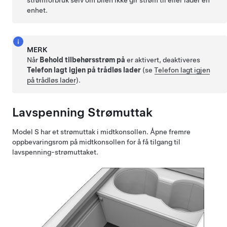
strømforbruk selv om bilen ikke gir strøm til eller lader en
enhet.
MERK
Når
Behold tilbehørsstrøm på
er aktivert, deaktiveres
Telefon lagt igjen på trådløs lader
(se
Telefon lagt igjen
på trådløs lader
).
Lavspenning
Strømuttak
Model S
har et strømuttak i midtkonsollen. Åpne fremre
oppbevaringsrom på midtkonsollen for å få tilgang til
lavspenning
-strømuttaket.