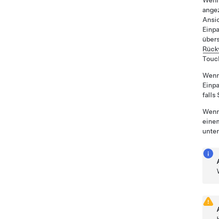
Wenn 
angez
Ansic
Einpa
über
Rück
Touc
Wenn 
Einpa
falls
Wenn 
eine
unter