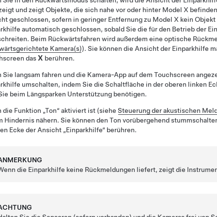
Sie in den Rückwärtsmodus schalten, wird die Ansicht der Einparkhilf
eigt und zeigt Objekte, die sich nahe vor oder hinter
Model X
befinden
ht geschlossen, sofern in geringer Entfernung zu
Model X
kein Objekt 
rkhilfe automatisch geschlossen, sobald Sie die für den Betrieb der 
schreiten. Beim Rückwärtsfahren wird außerdem eine optische Rückme
wärtsgerichtete Kamera(s)
). Sie können die Ansicht der Einparkhilfe 
hscreen das
X
berühren.
Sie langsam fahren und die Kamera-App auf dem Touchscreen angezeig
rkhilfe umschalten, indem Sie die Schaltfläche in der oberen linken Ec
 Sie beim Längsparken Unterstützung benötigen.
die Funktion „Ton“ aktiviert ist (siehe
Steuerung der akustischen Mel
m Hindernis nähern.
Sie können den Ton vorübergehend stummschalten,
en Ecke der Ansicht „Einparkhilfe“ berühren.
ANMERKUNG
Wenn die Einparkhilfe keine Rückmeldungen liefert, zeigt
die Instrume
ACHTUNG