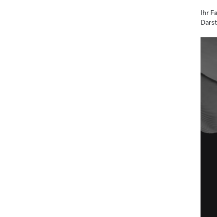
Ihr F
Dars