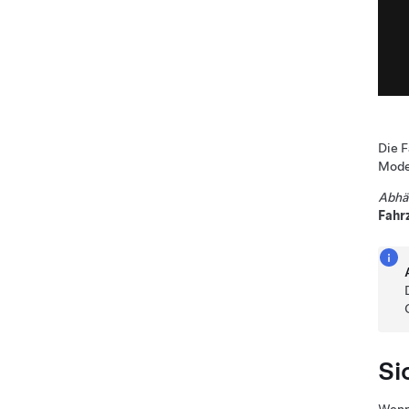
Die 
Mode
Abhä
Fahr
Si