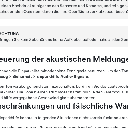
Halten Sie die
Sensoren
(sofern vorhanden)
und die
Kameras frei von 
keinen Hochdruckreiniger an den
Sensoren und
Kameras, und reinigen 
scheuernden Objekten, durch die ihre Oberfläche zerkratzt oder besch
ACHTUNG
Bringen Sie kein Zubehör und keine Aufkleber auf oder nahe an den
Se
euerung der akustischen Meldung
önnen die Einparkhilfe mit oder ohne Tonsignale benutzen. Um den Ton
zeug
>
Sicherheit
>
Einparkhilfe Audio-Signale
.
en Ton vorübergehend stummzuschalten, berühren Sie das Lautspreche
arkhilfe“. Die Töne bleiben stummgeschaltet, bis Sie den Fahrmodus um
rkhilfe vorgegebene Geschwindigkeit überschreiten.
nschränkungen und fälschliche W
inparkhilfe könnte in folgenden Situationen nicht korrekt funktionieren
iner oder mehrere der Sensoren
(sofern vorhanden)
bzw. eine oder meh