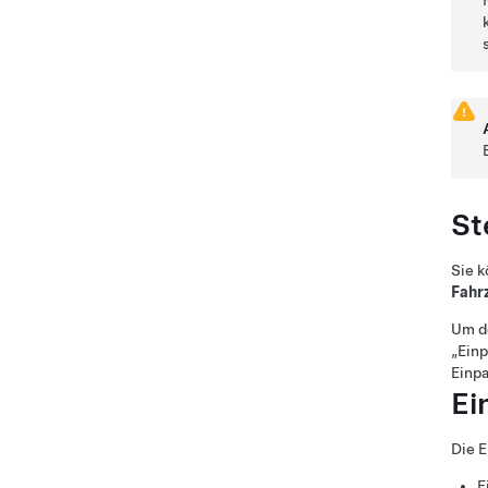
St
Sie k
Fahr
Um d
„Einp
Einpa
Ei
Die E
E