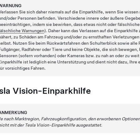
WARNUNG
Verlassen Sie sich daher niemals auf die Einparkhilfe, wenn Sie wisse
und/oder Personen befinden. Verschiedene innere oder äußere Gegeben
beeinträchtigen, indem sie bewirken, dass etwas nicht oder fälschlich
fälschliche Warnungen
). Daher kann das Verlassen auf die Einparkhilfe
nähert, zu Schäden am Fahrzeug und/oder zu ernsthaften Verletzungen
selbst. Nutzen Sie beim Rückwärtsfahren den Schulterblick sowie alle R
Fußgänger, Radfahrer oder Tiere und keine Objekte, die sich bewegen, 
Sensoren
(sofern vorhanden)
oder
Kameras bzw. zu nah an oder zu weit
Einparkhilfe ist lediglich eine Unterstützung und dient nicht dazu, Ihre 
für vorsichtiges Fahren.
sla Vision-Einparkhilfe
ANMERKUNG
Je nach Marktregion, Fahrzeugkonfiguration, den erworbenen Optionen
nicht mit der Tesla Vision-Einparkhilfe ausgestattet.