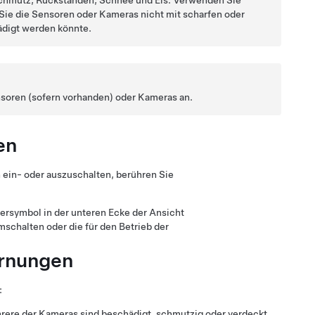
Schmutz, Rückständen, Schnee und Eis. Verwenden Sie
Sie die
Sensoren oder
Kameras nicht mit scharfen oder
ädigt werden könnte.
nsoren
(sofern vorhanden)
oder
Kameras an.
en
 ein- oder auszuschalten, berühren Sie
rsymbol in der unteren Ecke der Ansicht
schalten oder die für den Betrieb der
arnungen
:
rere der Kameras sind beschädigt, schmutzig oder verdeckt