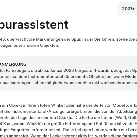
purassistent
l X
überwacht die Markierungen der Spur, in der Sie fahren, sowie d
zeugen oder anderen Objekten.
ANMERKUNG
Bei Fahrzeugen, die ab ca. Januar 2023 hergestellt wurden, zeigt der S
Linien auf dem
Instrumententafel
für erkannte Objekte) an, wenn
Model
Visualisierungen sehen möglicherweise nicht exakt wie beschrieben a
ein Objekt in Ihrem toten Winkel oder nahe der Seite von
Model X
erka
lt die
Instrumententafel
-Anzeige farbige Linien, die von der Abbildun
richt der Lage des erkannten Objekts. Die Farbe der Linien (Weiß, Gelb
l X
an, wobei Weiß für die größte Entfernung und Rot für die kürzeste 
tiges Eingreifen erforderlich ist. Diese farbigen Linien werden nur be
km/h
angezeigt.
Wenn der
Lenkassistent
aktiv ist, werden diese farbig