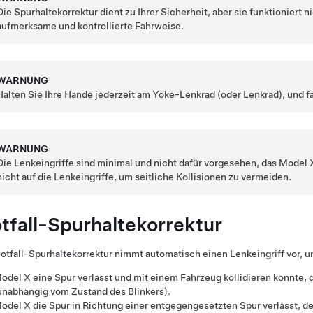
Die Spurhaltekorrektur dient zu Ihrer Sicherheit, aber sie funktioniert ni
aufmerksame und kontrollierte Fahrweise.
WARNUNG
Halten Sie Ihre Hände jederzeit am
Yoke-Lenkrad (oder Lenkrad)
, und 
WARNUNG
Die Lenkeingriffe sind minimal und nicht dafür vorgesehen, das
Model 
nicht auf die Lenkeingriffe, um seitliche Kollisionen zu vermeiden.
tfall-Spurhaltekorrektur
otfall-Spurhaltekorrektur nimmt automatisch einen Lenkeingriff vor, u
odel X
eine Spur verlässt und mit einem Fahrzeug kollidieren könnte, 
unabhängig vom Zustand des Blinkers).
odel X
die Spur in Richtung einer entgegengesetzten Spur verlässt, 