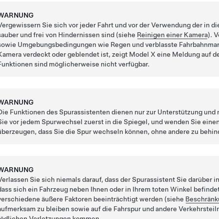
WARNUNG
Vergewissern Sie sich vor jeder Fahrt und vor der Verwendung der in
sauber und frei von Hindernissen sind (siehe
Reinigen einer Kamera
). 
sowie Umgebungsbedingungen wie Regen und verblasste Fahrbahnmark
Kamera verdeckt oder geblendet ist, zeigt
Model X
eine Meldung auf 
Funktionen sind möglicherweise nicht verfügbar.
WARNUNG
Die Funktionen des Spurassistenten dienen nur zur Unterstützung und ni
Sie vor jedem Spurwechsel zuerst in die Spiegel, und wenden Sie einen
überzeugen, dass Sie die Spur wechseln können, ohne andere zu behin
WARNUNG
Verlassen Sie sich niemals darauf, dass der Spurassistent Sie darüber i
dass sich ein Fahrzeug neben Ihnen oder in Ihrem toten Winkel befinde
verschiedene äußere Faktoren beeinträchtigt werden (siehe
Beschränk
aufmerksam zu bleiben sowie auf die Fahrspur und andere Verkehrsteil
tödlichen Verletzungen kommen.