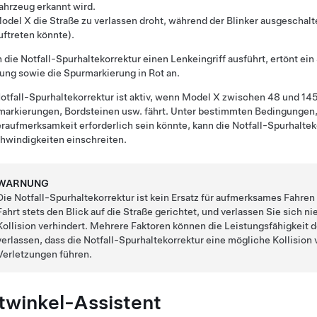
ahrzeug erkannt wird.
odel X
die Straße zu verlassen droht, während der Blinker ausgeschaltet
uftreten könnte).
die Notfall-Spurhaltekorrektur einen Lenkeingriff ausführt, ertönt ein
ng sowie die Spurmarkierung in Rot an.
otfall-Spurhaltekorrektur ist aktiv, wenn
Model X
zwischen
48 und 14
arkierungen, Bordsteinen usw. fährt. Unter bestimmten Bedingungen, 
raufmerksamkeit erforderlich sein könnte, kann die Notfall-Spurhalteko
hwindigkeiten einschreiten.
WARNUNG
Die Notfall-Spurhaltekorrektur ist kein Ersatz für aufmerksames Fahr
Fahrt stets den Blick auf die Straße gerichtet, und verlassen Sie sich n
Kollision verhindert. Mehrere Faktoren können die Leistungsfähigkeit 
verlassen, dass die Notfall-Spurhaltekorrektur eine mögliche Kollision
Verletzungen führen.
twinkel-Assistent