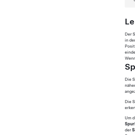
Le
Der S
in de
Posit
eind
Wenn
Sp
Die S
näher
angez
Die S
erke
Um di
Spur
der
S