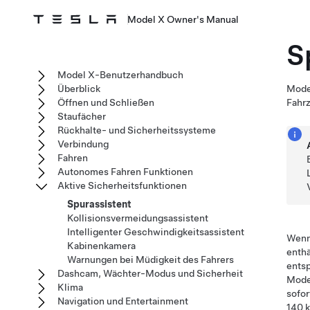
Model X Owner's Manual
S
Model X-Benutzerhandbuch
Überblick
Mode
Öffnen und Schließen
Fahr
Staufächer
Rückhalte- und Sicherheitssysteme
Verbindung
Fahren
Autonomes Fahren Funktionen
Aktive Sicherheitsfunktionen
Spurassistent
Kollisionsvermeidungsassistent
Intelligenter Geschwindigkeitsassistent
Wenn 
Kabinenkamera
enthä
Warnungen bei Müdigkeit des Fahrers
entsp
Dashcam, Wächter-Modus und Sicherheit
Mode
Klima
sofor
Navigation und Entertainment
140 