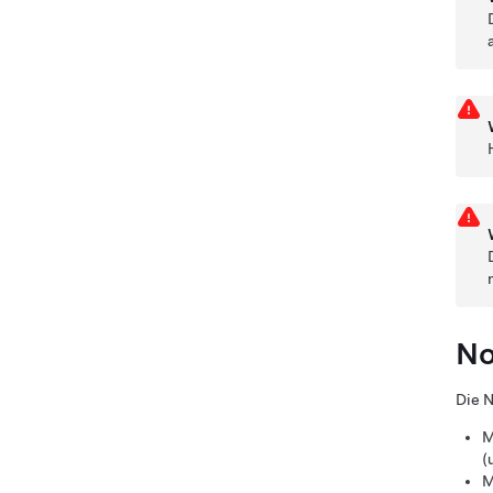
No
Die N
M
(
M