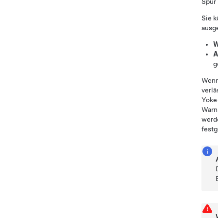
Spur 
Sie 
ausge
W
A
g
Wenn 
verlä
Yoke
Warn
werd
festg