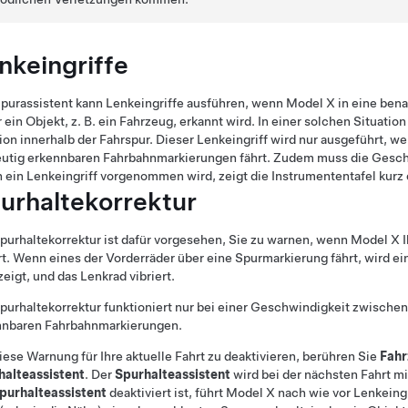
nkeingriffe
purassistent kann Lenkeingriffe ausführen, wenn
Model X
in eine bena
r ein Objekt, z. B. ein Fahrzeug, erkannt wird. In einer solchen Situation
ion innerhalb der Fahrspur. Dieser Lenkeingriff wird nur ausgeführt, w
eutig erkennbaren Fahrbahnmarkierungen fährt. Zudem muss die Gesc
 ein Lenkeingriff vorgenommen wird, zeigt
die Instrumententafel
kurz 
urhaltekorrektur
purhaltekorrektur ist dafür vorgesehen, Sie zu warnen, wenn
Model X
I
t. Wenn eines der Vorderräder über eine Spurmarkierung fährt, wird e
eigt, und das Lenkrad vibriert.
purhaltekorrektur funktioniert nur bei einer Geschwindigkeit zwische
nnbaren Fahrbahnmarkierungen.
ese Warnung für Ihre aktuelle Fahrt zu deaktivieren, berühren Sie
Fahr
halteassistent
. Der
Spurhalteassistent
wird bei der nächsten Fahrt m
purhalteassistent
deaktiviert ist, führt
Model X
nach wie vor Lenkeing