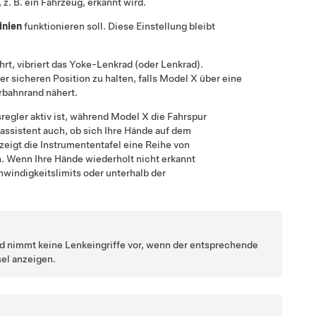
 z. B. ein Fahrzeug, erkannt wird.
Linien
funktionieren soll. Diese Einstellung bleibt
rt, vibriert das
Yoke-Lenkrad (oder Lenkrad)
.
er sicheren Position zu halten, falls
Model X
über eine
rbahnrand nähert.
regler
aktiv ist, während
Model X
die Fahrspur
rassistent auch, ob sich Ihre Hände auf dem
zeigt
die Instrumententafel
eine Reihe von
n
. Wenn Ihre Hände wiederholt nicht erkannt
windigkeitslimits oder unterhalb der
nd nimmt keine Lenkeingriffe vor, wenn der entsprechende
sel anzeigen.