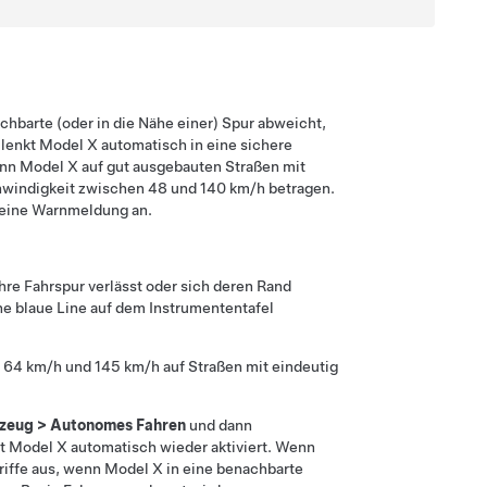
chbarte (oder in die Nähe einer) Spur abweicht,
 lenkt
Model X
automatisch in eine sichere
enn
Model X
auf gut ausgebauten Straßen mit
hwindigkeit zwischen
48 und 140 km/h
betragen.
eine Warnmeldung an.
hre Fahrspur verlässt oder sich deren Rand
ine blaue Line auf dem
Instrumententafel
n
64 km/h
und
145 km/h
auf Straßen mit eindeutig
zeug
>
Autonomes Fahren
und dann
it
Model X
automatisch wieder aktiviert. Wenn
riffe aus, wenn
Model X
in eine benachbarte