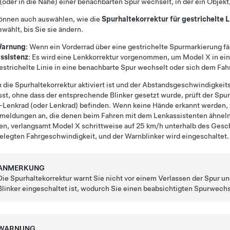
(oder in die Nähe) einer benachbarten Spur wechselt, in der ein Objekt,
können auch auswählen, wie die
Spurhaltekorrektur für gestrichelte 
wählt, bis Sie sie ändern.
arnung
: Wenn ein Vorderrad über eine gestrichelte Spurmarkierung fäh
ssistenz
: Es wird eine Lenkkorrektur vorgenommen, um
Model X
in ein
estrichelte Linie in eine benachbarte Spur wechselt oder sich dem Fah
die Spurhaltekorrektur aktiviert ist und der
Abstandsgeschwindigkeits
sst, ohne dass der entsprechende Blinker gesetzt wurde, prüft der Spu
-Lenkrad (oder Lenkrad)
befinden. Wenn keine Hände erkannt werden, 
meldungen an
, die denen beim Fahren mit dem
Lenkassistent
en ähnel
en, verlangsamt
Model X
schrittweise auf
25 km/h
unterhalb des Gesch
elegten Fahrgeschwindigkeit, und der Warnblinker wird eingeschaltet.
ANMERKUNG
Die Spurhaltekorrektur warnt Sie nicht vor einem Verlassen der Spur u
Blinker eingeschaltet ist, wodurch Sie einen beabsichtigten Spurwech
WARNUNG