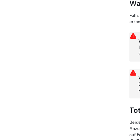
Wa
Falls
erkan
To
Beide
Anzei
auf
F