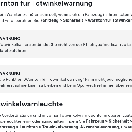
rnton für Totwinkelwarnung
 ein Warnton zu hören sein soll, wenn sich ein Fahrzeug in Ihrem toten
nt wird, berühren Sie
Fahrzeug
>
Sicherheit
>
Warnton für Totwinke
WARNUNG
Totwinkelkamera
entbindet Sie nicht von der Pflicht, aufmerksam zu f
durchzuführen.
WARNUNG
Die Funktion „Warnton für Totwinkelwarnung“ kann nicht jede mögliche 
Fahrers, aufmerksam zu bleiben und beim Spurwechsel immer über sein
twinkelwarnleuchte
 Vordertürsäulen sind mit einer Totwinkelwarnleuchte im oberen Lauts
geleuchten ein- oder ausschalten, indem Sie
Fahrzeug
>
Sicherheit
ahrzeug
>
Leuchten
>
Totwinkelwarnung-Akzentbeleuchtung
, um a