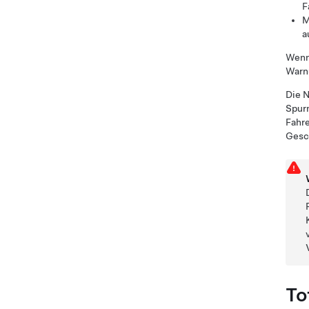
F
M
a
Wenn 
Warnu
Die N
Spurm
Fahre
Gesc
To