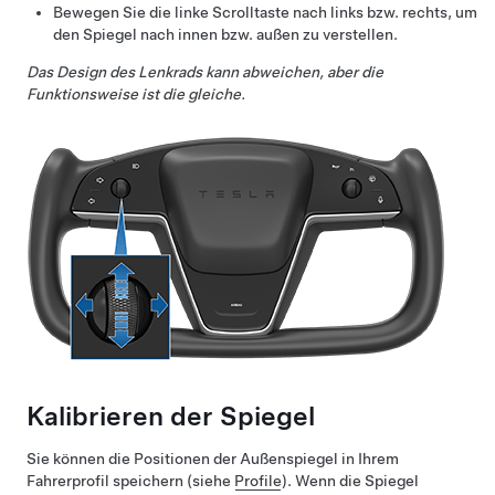
Bewegen Sie die linke Scrolltaste nach links bzw. rechts, um
den Spiegel nach innen bzw. außen zu verstellen.
Das Design des Lenkrads kann abweichen, aber die
Funktionsweise ist die gleiche.
Kalibrieren der Spiegel
Sie können die Positionen der Außenspiegel in Ihrem
Fahrerprofil speichern (siehe
Profile
). Wenn die Spiegel