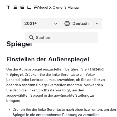
Model X Owner's Manual
Spiegel
Einstellen der Außenspiegel
Um die Außenspiegel einzustellen, berühren Sie
Fahrzeug
>
Spiegel
. Drücken Sie die linke Scrolltaste am
Yoke-
Lenkrad (oder Lenkrad)
, um auszuwählen, ob Sie den
linken
oder den
rechten
Spiegel verstellen möchten. Verwenden
Sie dann die linke Scrolltaste wie folgt, um den
ausgewählten Spiegel in die gewünschte Stellung zu
bringen:
Drehen Sie die linke Scrolltaste nach oben bzw. unten, um den
Spiegel in die entsprechende Richtung zu verstellen.