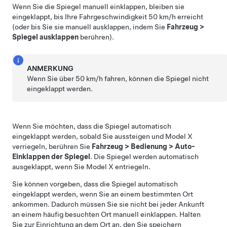
Wenn Sie die Spiegel manuell einklappen, bleiben sie
eingeklappt, bis Ihre Fahrgeschwindigkeit
50 km/h
erreicht
(oder bis Sie sie manuell ausklappen, indem Sie
Fahrzeug
>
Spiegel ausklappen
berühren).
ANMERKUNG
Wenn Sie über
50 km/h
fahren, können die Spiegel nicht
eingeklappt werden.
Wenn Sie möchten, dass die Spiegel automatisch
eingeklappt werden, sobald Sie aussteigen und
Model X
verriegeln, berühren Sie
Fahrzeug
>
Bedienung
>
Auto-
Einklappen der Spiegel
. Die Spiegel werden automatisch
ausgeklappt, wenn Sie
Model X
entriegeln.
Sie können vorgeben, dass die Spiegel automatisch
eingeklappt werden, wenn Sie an einem bestimmten Ort
ankommen. Dadurch müssen Sie sie nicht bei jeder Ankunft
an einem häufig besuchten Ort manuell einklappen. Halten
Sie zur Einrichtung an dem Ort an, den Sie speichern