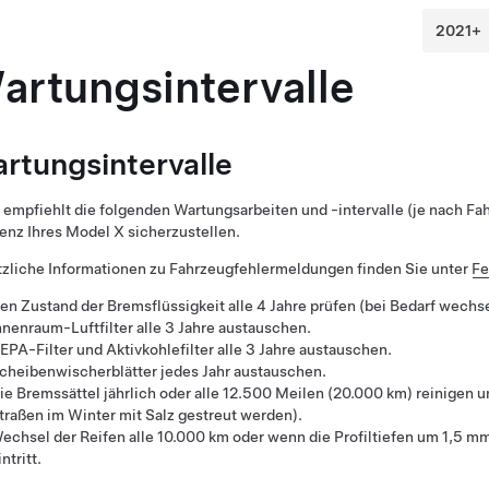
artungsintervalle
rtungsintervalle
 empfiehlt die folgenden Wartungsarbeiten und -intervalle (je nach Fa
ienz Ihres
Model X
sicherzustellen.
zliche Informationen zu Fahrzeugfehlermeldungen finden Sie unter
Fe
en Zustand der Bremsflüssigkeit alle 4 Jahre prüfen (bei Bedarf wechse
nnenraum-Luftfilter
alle 3 Jahre
austauschen.
EPA-Filter und Aktivkohlefilter
alle 3 Jahre
austauschen.
cheibenwischerblätter jedes Jahr austauschen.
ie Bremssättel jährlich oder alle 12.500 Meilen (20.000 km) reinigen u
traßen im Winter mit Salz gestreut werden).
echsel der Reifen alle
10.000 km
oder wenn die Profiltiefen um
1,5 m
intritt.