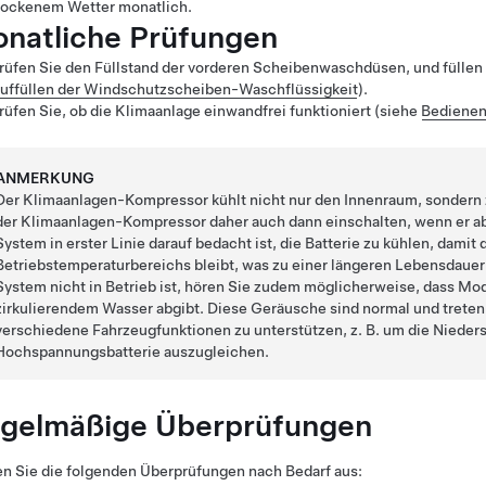
rockenem Wetter monatlich.
natliche Prüfungen
rüfen Sie den Füllstand der vorderen Scheibenwaschdüsen, und füllen
uffüllen der Windschutzscheiben-Waschflüssigkeit
).
rüfen Sie, ob die Klimaanlage einwandfrei funktioniert (siehe
Bedienen
ANMERKUNG
Der Klimaanlagen-Kompressor kühlt nicht nur den Innenraum, sondern z
der Klimaanlagen-Kompressor daher auch dann einschalten, wenn er ab
System in erster Linie darauf bedacht ist, die Batterie zu kühlen, damit
Betriebstemperaturbereichs bleibt, was zu einer längeren Lebensdauer
System nicht in Betrieb ist, hören Sie zudem möglicherweise, dass
Mod
zirkulierendem Wasser abgibt. Diese Geräusche sind normal und treten
verschiedene Fahrzeugfunktionen zu unterstützen, z. B. um die
Nieder
Hochspannungsbatterie auszugleichen.
gelmäßige Überprüfungen
n Sie die folgenden Überprüfungen nach Bedarf aus: