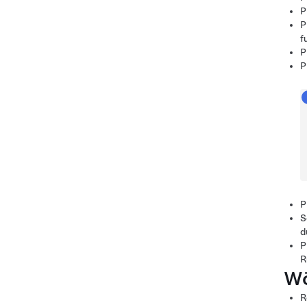
P
P
f
P
P
P
S
d
P
R
Wö
R