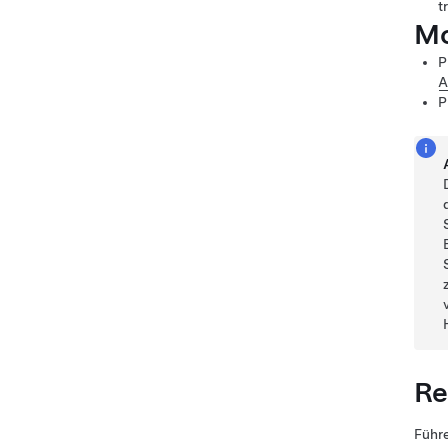
t
Mo
P
A
P
Re
Führe