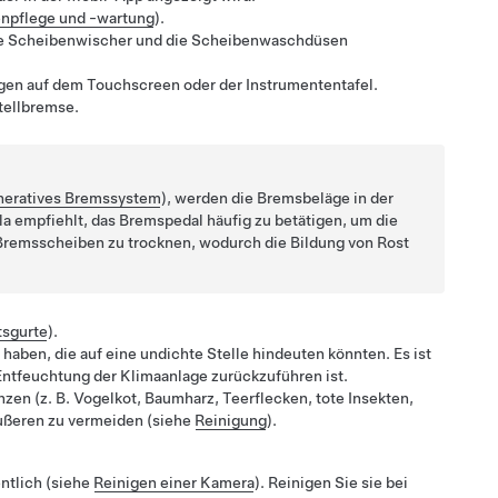
enpflege und -wartung
).
e Scheibenwischer
und die Scheibenwaschdüsen
ngen auf dem Touchscreen
oder der Instrumententafel
.
stellbremse.
eratives Bremssystem
), werden die Bremsbeläge in der
a empfiehlt, das Bremspedal häufig zu betätigen, um die
Bremsscheiben zu trocknen, wodurch die Bildung von Rost
tsgurte
).
aben, die auf eine undichte Stelle hindeuten könnten. Es ist
 Entfeuchtung der Klimaanlage zurückzuführen ist.
nzen (z. B. Vogelkot, Baumharz, Teerflecken, tote Insekten,
Äußeren zu vermeiden (siehe
Reinigung
).
tlich (siehe
Reinigen einer Kamera
). Reinigen Sie sie bei