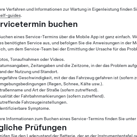
re Verfahren und Informationen zur Wartung in Eigenleistung finden S
elf-guides
.
rvicetermin buchen
uchen eines Service-Termins über die Mobile App ist ganz einfach. 
es benötigten Service aus, und befolgen Sie die Anweisungen in der Mob
ch, um dem Service-Team bei der Ermittlung der Ursache für das Proble
otos, Tonaufnahmen oder Videos.
atumsangaben, Zeitangaben und die Zeitzone, in der das Problem aufge
and der Nutzung und Standort.
ngefähre Geschwindigkeit, mit der das Fahrzeug gefahren ist (sofern z
mgebungsbedingungen (Regen, Schnee, Kälte usw.).
traßenname und Art der Straße (sofern zutreffend).
ualität der Fahrbahnmarkierungen (sofern zutreffend).
utreffende Fahrzeugeinstellungen.
dentifizierbare Symptome.
re Informationen zum Buchen eines Service-Termins finden Sie unter
gliche Prüfungen
rüfen Sie den Ladezustand der Batterie, der
an der Instrumententafel
od