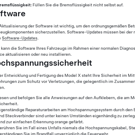
remsflüssigkeit:
Füllen Sie die Bremsflüssigkeit nicht selbst auf.
ftware
Aktualisierung der Software ist wichtig, um den ordnungsgemäßen Bet
zeugkomponenten sicherzustellen. Software-Updates müssen bei der n
e
Software-Updates
.
 kann die Software Ihres Fahrzeugs im Rahmen einer normalen Diagno
ce aktualisieren oder neu installieren.
chspannungssicherheit
er Entwicklung und Fertigung des
Model X
steht Ihre Sicherheit im Mi
ehrungen zum Schutz vor Verletzungen, die gelegentlich im Zusamm
en.
esen und befolgen Sie alle Anweisungen auf den Aufklebern, die am
M
icherheit.
igenständige Reparaturarbeiten am Hochspannungssystem durch den 
nd Steckverbinder sind unter keinen Umständen eigenhändig zu zerle
ind zur einfachen Erkennung orange gefärbt.
erühren Sie im Fall eines Unfalls niemals die Hochspannungskabel, S
erständigen Sie im Brandfall unverzüglich die Feuerwehr.