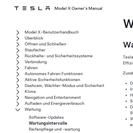
Model X Owner's Manual
W
Model X-Benutzerhandbuch
Überblick
Wa
Öffnen und Schließen
Staufächer
Rückhalte- und Sicherheitssysteme
Tesla
Verbindung
Effiz
Fahren
Zusät
Autonomes Fahren Funktionen
Aktive Sicherheitsfunktionen
D
Dashcam, Wächter-Modus und Sicherheit
I
Klima
H
Navigation und Entertainment
S
Aufladen und Energieverbrauch
D
Wartung
S
Software-Updates
W
Wartungsintervalle
e
Reifenpflege und -wartung