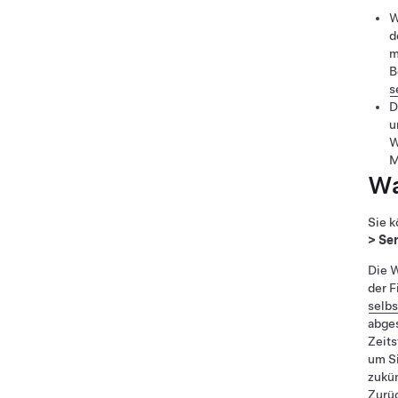
W
d
m
B
s
D
u
W
M
Wa
Sie k
>
Ser
Die 
der F
selbs
abge
Zeits
um Si
zukün
Zurüc