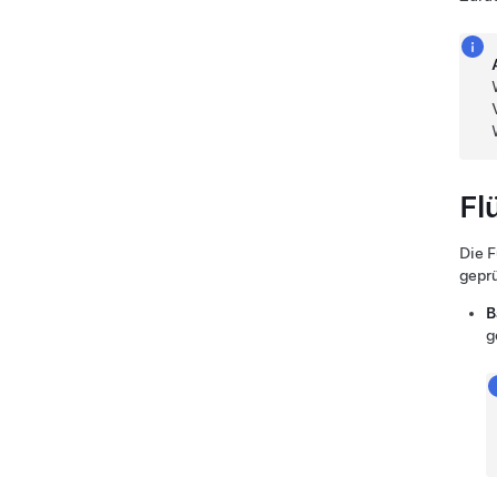
Fl
Die F
geprü
B
g