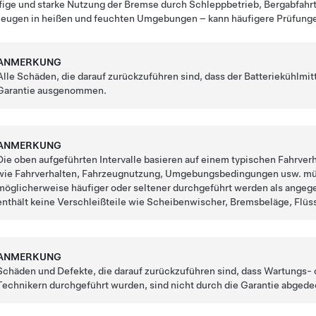
ige und starke Nutzung der Bremse durch Schleppbetrieb, Bergabfahrt
eugen in heißen und feuchten Umgebungen – kann häufigere Prüfunge
ANMERKUNG
Alle Schäden, die darauf zurückzuführen sind, dass der Batteriekühlmi
Garantie ausgenommen.
ANMERKUNG
Die oben aufgeführten Intervalle basieren auf einem typischen Fahrve
wie Fahrverhalten, Fahrzeugnutzung, Umgebungsbedingungen usw. mü
möglicherweise häufiger oder seltener durchgeführt werden als angeg
enthält keine Verschleißteile wie
Scheibenwischer
, Bremsbeläge
, Flüs
ANMERKUNG
Schäden und Defekte, die darauf zurückzuführen sind, dass Wartungs- o
Technikern durchgeführt wurden, sind nicht durch die Garantie abgede