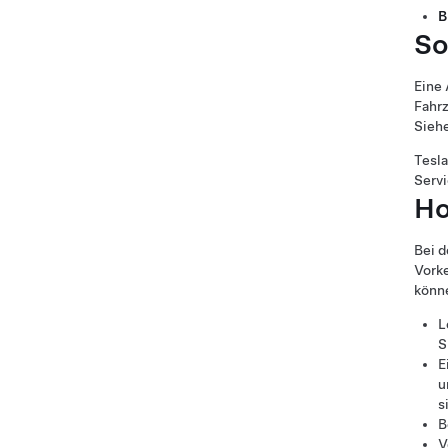
B
So
Eine 
Fahr
Sieh
Tesla
Servi
Ho
Bei d
Vork
könn
L
S
E
u
s
B
V