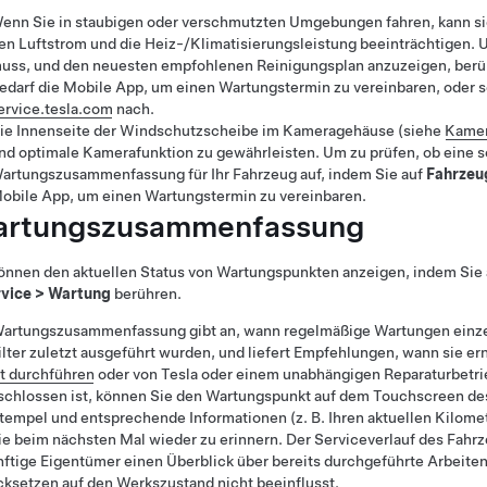
enn Sie in staubigen oder verschmutzten Umgebungen fahren, kann sich
en Luftstrom und die Heiz-/Klimatisierungsleistung beeinträchtigen. U
uss, und den neuesten empfohlenen Reinigungsplan anzuzeigen, berü
edarf die Mobile App, um einen Wartungstermin zu vereinbaren, oder
ervice.tesla.com
nach.
ie Innenseite der Windschutzscheibe im Kameragehäuse (siehe
Kame
nd optimale Kamerafunktion zu gewährleisten. Um zu prüfen, ob eine sol
artungszusammenfassung für Ihr Fahrzeug auf, indem Sie auf
Fahrzeu
obile App, um einen Wartungstermin zu vereinbaren.
rtungszusammenfassung
önnen den aktuellen Status von Wartungspunkten anzeigen, indem Sie
vice
>
Wartung
berühren.
Wartungszusammenfassung gibt an, wann regelmäßige Wartungen einze
ilter zuletzt ausgeführt wurden, und liefert Empfehlungen, wann sie e
t durchführen
oder von Tesla oder einem unabhängigen Reparaturbetri
schlossen ist, können Sie den Wartungspunkt auf dem Touchscreen de
tempel und entsprechende Informationen (z. B. Ihren aktuellen Kilome
e beim nächsten Mal wieder zu erinnern. Der Serviceverlauf des Fahrz
ftige Eigentümer einen Überblick über bereits durchgeführte Arbeiten
ksetzen auf den Werkszustand nicht beeinflusst.