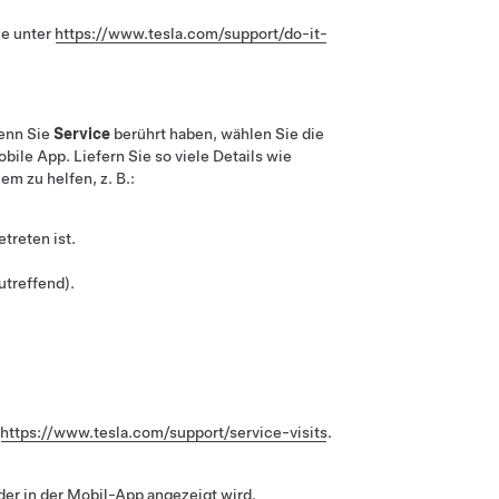
ie unter
https://www.tesla.com/support/do-it-
Wenn Sie
Service
berührt haben, wählen Sie die
ile App. Liefern Sie so viele Details wie
m zu helfen, z. B.:
treten ist.
utreffend).
https://www.tesla.com/support/service-visits
.
er in der Mobil-App angezeigt wird.