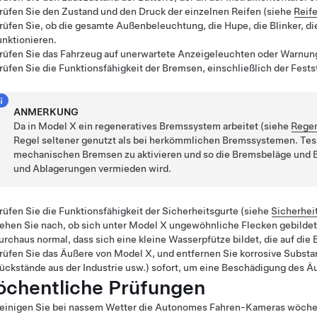
rüfen Sie den Zustand und den Druck der einzelnen Reifen (siehe
Reif
rüfen Sie, ob die gesamte Außenbeleuchtung, die Hupe, die Blinker,
di
unktionieren.
rüfen Sie das Fahrzeug auf unerwartete Anzeigeleuchten oder Warnu
rüfen Sie die Funktionsfähigkeit der Bremsen, einschließlich der Fest
ANMERKUNG
Da in
Model X
ein regeneratives Bremssystem arbeitet (siehe
Regen
Regel seltener genutzt als bei herkömmlichen Bremssystemen. Tesl
mechanischen Bremsen zu aktivieren und so die Bremsbeläge und 
und Ablagerungen vermieden wird.
rüfen Sie die Funktionsfähigkeit der Sicherheitsgurte (siehe
Sicherhei
ehen Sie nach, ob sich unter
Model X
ungewöhnliche Flecken gebildet h
urchaus normal, dass sich eine kleine Wasserpfütze bildet, die auf die
rüfen Sie das Äußere von
Model X
, und entfernen Sie korrosive Substa
ückstände aus der Industrie usw.) sofort, um eine Beschädigung des 
chentliche Prüfungen
einigen Sie bei nassem Wetter die
Autonomes Fahren
-Kameras wöchen