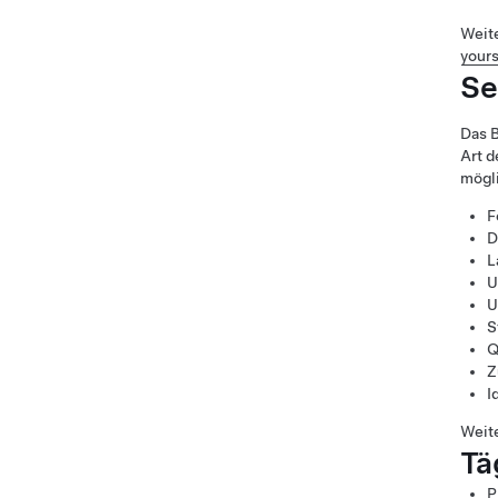
Weite
yours
Se
Das B
Art d
mögli
F
D
L
U
U
S
Q
Z
I
Weite
Tä
P