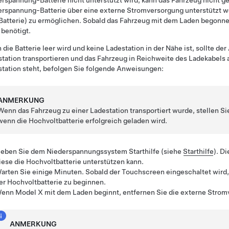
erspannung
-Batterie nicht unterstützt wird, kann das Fahrzeug nicht 
erspannung
-Batterie über eine externe Stromversorgung unterstützt w
atterie) zu ermöglichen. Sobald das Fahrzeug mit dem Laden begonnen
benötigt.
die Batterie leer wird und keine Ladestation in der Nähe ist, sollte d
tation transportieren und das Fahrzeug in Reichweite des Ladekabels 
tation steht, befolgen Sie folgende Anweisungen:
ANMERKUNG
Wenn das Fahrzeug zu einer Ladestation transportiert wurde, stellen Sie
wenn die Hochvoltbatterie erfolgreich geladen wird.
eben Sie dem Niederspannungssystem Starthilfe (siehe
Starthilfe
). D
iese die Hochvoltbatterie unterstützen kann.
arten Sie einige Minuten. Sobald der Touchscreen eingeschaltet wird,
er Hochvoltbatterie zu beginnen.
enn
Model X
mit dem Laden beginnt, entfernen Sie die externe Stro
ANMERKUNG