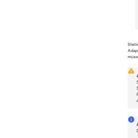
Stell
Adapt
müss