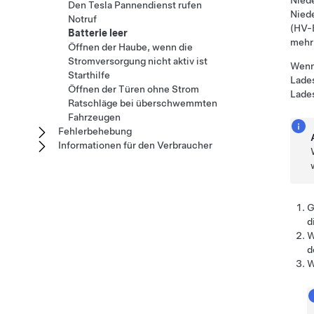
Nied
Den Tesla Pannendienst rufen
Nied
Notruf
(HV-B
Batterie leer
mehr 
Öffnen der Haube, wenn die
Stromversorgung nicht aktiv ist
Wenn 
Starthilfe
Lades
Öffnen der Türen ohne Strom
Lades
Ratschläge bei überschwemmten
Fahrzeugen
Fehlerbehebung
Informationen für den Verbraucher
G
d
W
d
W