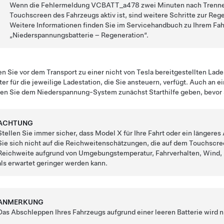
Wenn die Fehlermeldung
VCBATT_a478
zwei Minuten nach Trenne
Touchscreen des Fahrzeugs aktiv ist, sind weitere Schritte zur Reg
Weitere Informationen finden Sie im Servicehandbuch zu Ihrem Fa
„Niederspannungsbatterie – Regeneration“.
en Sie vor dem Transport zu einer nicht von Tesla bereitgestellten Lade
er für die jeweilige Ladestation, die Sie ansteuern, verfügt. Auch an e
en Sie dem
Niederspannung
-System zunächst Starthilfe geben, bevor
ACHTUNG
Stellen Sie immer sicher, dass
Model X
für Ihre Fahrt oder ein längere
Sie sich nicht auf die Reichweitenschätzungen, die auf dem Touchscre
Reichweite aufgrund von Umgebungstemperatur, Fahrverhalten, Wind, 
als erwartet geringer werden kann.
ANMERKUNG
Das Abschleppen Ihres Fahrzeugs aufgrund einer leeren Batterie wird n