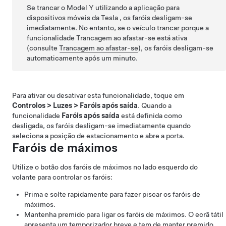
Se trancar o
Model Y
utilizando a aplicação para
dispositivos móveis da Tesla , os faróis desligam-se
imediatamente. No entanto, se o veículo trancar porque a
funcionalidade Trancagem ao afastar-se está ativa
(consulte
Trancagem ao afastar-se
), os faróis desligam-se
automaticamente após um minuto.
Para ativar ou desativar esta funcionalidade,
toque em
Controlos
>
Luzes
>
Faróis após saída
. Quando a
funcionalidade
Faróis após saída
está definida como
desligada, os faróis desligam-se imediatamente quando
seleciona a posição de estacionamento e abre a porta.
Faróis de máximos
Utilize o botão dos faróis de máximos no lado esquerdo do
volante
para controlar os faróis:
Prima e solte rapidamente para fazer piscar os faróis de
máximos.
Mantenha premido para ligar os faróis de máximos. O ecrã tátil
apresenta um temporizador breve e tem de manter premido