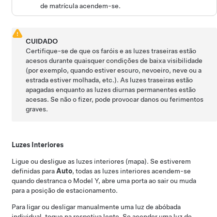
de matrícula acendem-se.
CUIDADO
Certifique-se de que os faróis e as luzes traseiras estão
acesos durante quaisquer condições de baixa visibilidade
(por exemplo, quando estiver escuro, nevoeiro, neve ou a
estrada estiver molhada, etc.). As luzes traseiras estão
apagadas enquanto as luzes diurnas permanentes estão
acesas. Se não o fizer, pode provocar danos ou ferimentos
graves.
Luzes Interiores
Ligue ou desligue as luzes interiores (mapa). Se estiverem
definidas para
Auto
, todas as luzes interiores acendem-se
quando destranca o
Model Y
, abre uma porta ao sair ou muda
para a posição de estacionamento.
Para ligar ou desligar manualmente uma luz de abóbada
individual, toque na respetiva lente. Se acender uma luz de