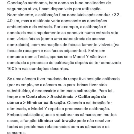
Condução autónoma
, bem como as funcionalidades de
segurança ativa, ficam disponíveis para utilização.
Normalmente, a calibração fica concluída após conduzir
32-
40 km
, mas a distância varia consoante as condições
ambientais e da estrada. Por exemplo, a calibração é
concluída mais rapidamente ao conduzir numa estrada reta
com várias faixas (como uma autoestrada de acesso
controlado), com marcações de faixa altamente visíveis (na
faixa de rodagem e nas faixas adjacentes). Entre em
contacto com a Tesla, apenas se o
Model Y
não tiver
concluído o processo de calibração depois de ter conduzido
160 km
nas condições descritas.
Se uma câmara tiver mudado da respetiva posição calibrada
(por exemplo, se a câmara ou o para-brisas tiver sido
substituído), é necessário eliminar a calibração. Para tal,
toque em
Controlos
>
Assistência
>
Calibração da
câmara
>
Eliminar calibração
. Quando a calibração for
eliminada, o
Model Y
repete o processo de calibração.
Embora esta ação ajude a recalibrar as câmaras em muitos
casos, a função
Eliminar calibração
pode não resolver
todos os problemas relacionados com as câmaras e os
sensores.