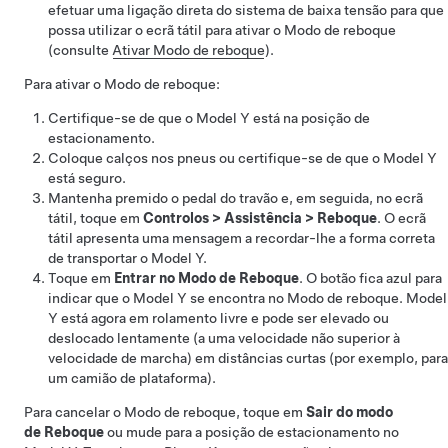
efetuar uma ligação direta do sistema de
baixa tensão
para que
possa utilizar o ecrã tátil para ativar o
Modo de reboque
(consulte
Ativar Modo de reboque
).
Para ativar o
Modo de reboque
:
Certifique-se de que o
Model Y
está na posição de
estacionamento.
Coloque calços nos pneus ou certifique-se de que o
Model Y
está seguro.
Mantenha premido o pedal do travão e, em seguida, no ecrã
tátil, toque em
Controlos
>
Assistência
>
Reboque
. O ecrã
tátil apresenta uma mensagem a recordar-lhe a forma correta
de transportar o
Model Y
.
Toque em
Entrar no Modo de Reboque
. O botão fica azul para
indicar que o
Model Y
se encontra no
Modo de reboque
.
Model
Y
está agora em rolamento livre e pode ser elevado ou
deslocado lentamente (a uma velocidade não superior à
velocidade de marcha) em distâncias curtas (por exemplo, para
um camião de plataforma).
Para cancelar o
Modo de reboque
, toque em
Sair do modo
de Reboque
ou mude para a posição de estacionamento no