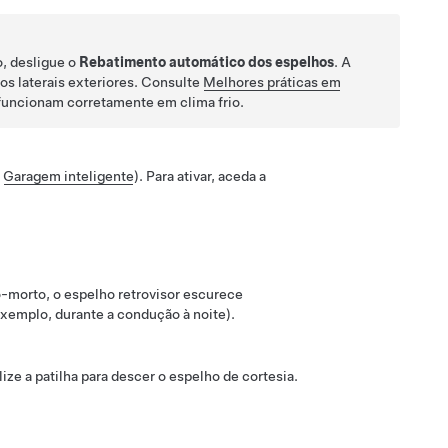
o, desligue o
Rebatimento automático dos espelhos
. A
s laterais exteriores. Consulte
Melhores práticas em
funcionam corretamente em clima frio.
e
Garagem inteligente
). Para ativar, aceda a
-morto, o espelho retrovisor escurece
xemplo, durante a condução à noite).
lize a patilha para descer o espelho de cortesia.