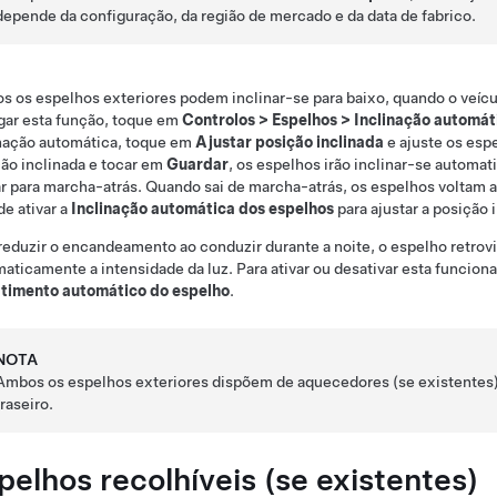
depende da configuração, da região de mercado e da data de fabrico.
 os espelhos exteriores podem inclinar-se para baixo, quando o veícu
gar esta função, toque em
Controlos
>
Espelhos
>
Inclinação automát
nação automática, toque em
Ajustar posição inclinada
e ajuste os esp
ão inclinada e tocar em
Guardar
, os espelhos irão inclinar-se automa
 para marcha-atrás. Quando sai de marcha-atrás, os espelhos voltam a 
e ativar a
Inclinação automática dos espelhos
para ajustar a posição 
reduzir o encandeamento ao conduzir durante a noite, o espelho retrov
aticamente a intensidade da luz. Para ativar ou desativar esta funcion
timento automático do espelho
.
NOTA
Ambos os espelhos exteriores dispõem de aquecedores
(se existentes
traseiro.
pelhos recolhíveis
(se existentes)