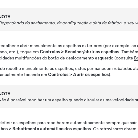
NOTA
Dependendo do acabamento, da configuração e data de fabrico, o seu v
recolher e abrir manualmente os espelhos exteriores (por exemplo, ao
ado, etc.), toque em
Controlos
>
Recolher/abrir os espelhos
. Também 
cidades multifunções do botão de deslocamento esquerdo (consulte
B
do recolhe manualmente os espelhos, estes permanecem rebatidos até
manualmente tocando em
Controlos
>
Abrir os espelhos
).
NOTA
Não é possível recolher um espelho quando circular a uma velocidade s
definir os espelhos para recolherem automaticamente sempre que sair 
lhos
>
Rebatimento automático dos espelhos
. Os retrovisores abre