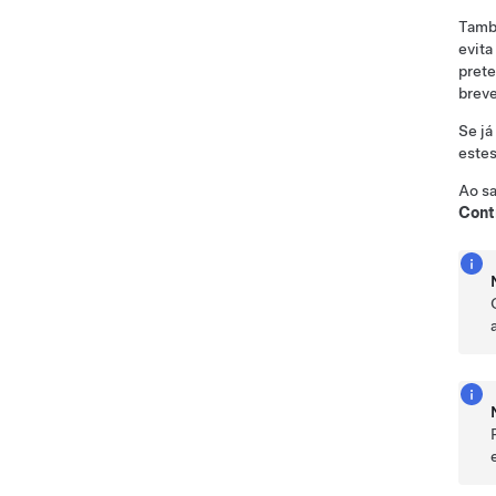
També
evita
pret
brev
Se já
estes
Ao sa
Cont