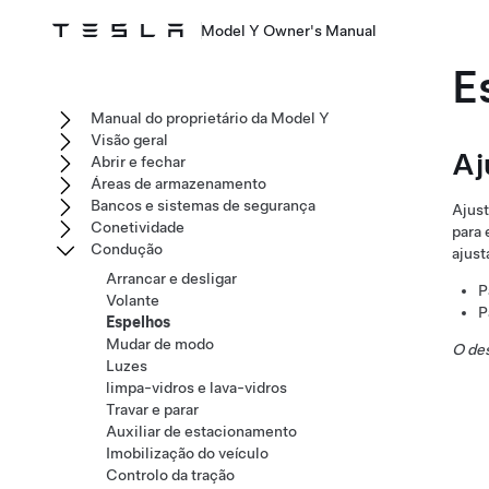
Model Y Owner's Manual
E
Manual do proprietário da Model Y
Visão geral
Aj
Abrir e fechar
Áreas de armazenamento
Bancos e sistemas de segurança
Ajust
Conetividade
para 
Condução
ajust
Arrancar e desligar
P
Volante
P
Espelhos
Mudar de modo
O des
Luzes
limpa-vidros e lava-vidros
Travar e parar
Auxiliar de estacionamento
Imobilização do veículo
Controlo da tração