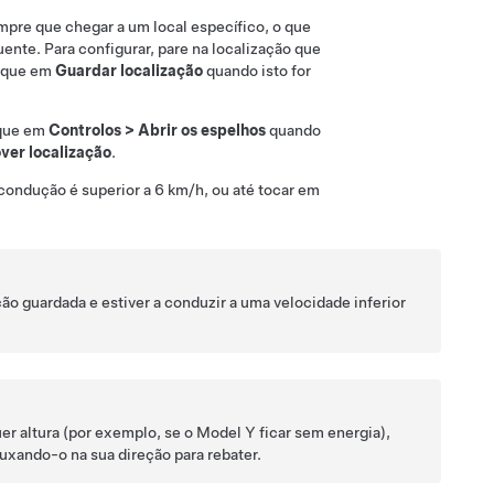
re que chegar a um local específico, o que
ente. Para configurar, pare na localização que
Toque em
Guardar localização
quando isto for
oque em
Controlos
>
Abrir os espelhos
quando
er localização
.
 condução é superior a
6 km/h
, ou até tocar em
o guardada e estiver a conduzir a uma velocidade inferior
er altura (por exemplo, se o
Model Y
ficar sem energia),
puxando-o na sua direção para rebater.