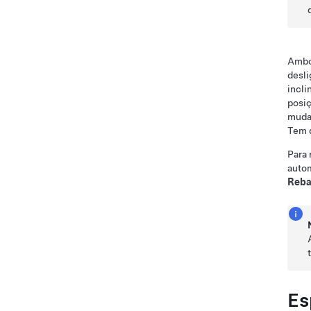
Ambos
desli
incli
posiç
mudar
Tem d
Para 
autom
Reba
Es