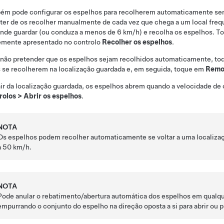
m pode configurar os espelhos para recolherem automaticamente semp
 ter de os recolher manualmente de cada vez que chega a um local frequ
ende guardar (ou conduza a menos de
6 km/h
) e recolha os espelhos. 
emente apresentado no controlo
Recolher os espelhos
.
 não pretender que os espelhos sejam recolhidos automaticamente, t
 se recolherem na localização guardada e, em seguida, toque em
Remov
ir da localização guardada, os espelhos abrem quando a velocidade de
rolos
>
Abrir os espelhos
.
NOTA
Os espelhos podem recolher automaticamente se voltar a uma localizaçã
a
50 km/h
.
NOTA
Pode anular o rebatimento/abertura automática dos espelhos em qualqu
empurrando o conjunto do espelho na direção oposta a si para abrir ou 