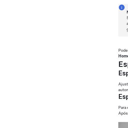
Pode 
Home
Es
Es
Ajust
autom
Es
Para 
Após 