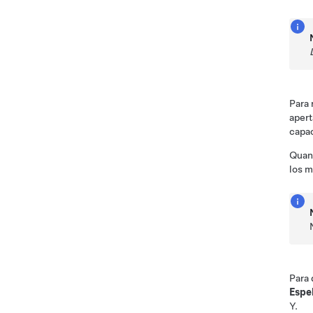
Para 
apert
capa
Quan
los 
Para 
Espe
Y
.