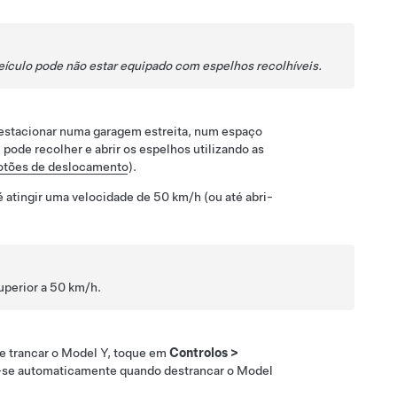
eículo pode não estar equipado com espelhos recolhíveis.
 estacionar numa garagem estreita, num espaço
pode recolher e abrir os espelhos utilizando as
otões de deslocamento
).
 atingir uma velocidade de
50 km/h
(ou até abri-
uperior a
50 km/h
.
e trancar o
Model Y
, toque em
Controlos
>
m-se automaticamente quando destrancar o
Model