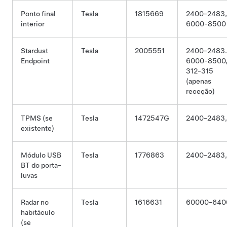
Ponto final
Tesla
1815669
2400-2483,
interior
6000-8500
Stardust
Tesla
2005551
2400-2483.
Endpoint
6000-8500
312-315
(apenas
receção)
TPMS
(se
Tesla
1472547G
2400-2483
existente)
Módulo USB
Tesla
1776863
2400-2483
BT do porta-
luvas
Radar no
Tesla
1616631
60000-640
habitáculo
(se