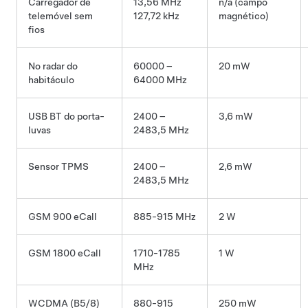
Carregador de
13,56 MHz
n/a (campo
telemóvel sem
127,72 kHz
magnético)
fios
No radar do
60000 –
20 mW
habitáculo
64000 MHz
USB BT do porta-
2400 –
3,6 mW
luvas
2483,5 MHz
Sensor TPMS
2400 –
2,6 mW
2483,5 MHz
GSM 900 eCall
885-915 MHz
2 W
GSM 1800 eCall
1710-1785
1 W
MHz
WCDMA (B5/8)
880-915
250 mW