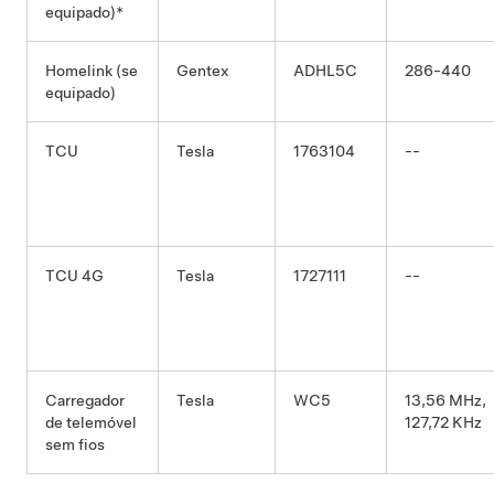
equipado)*
Homelink (se
Gentex
ADHL5C
286-440
equipado)
TCU
Tesla
1763104
--
TCU 4G
Tesla
1727111
--
Carregador
Tesla
WC5
13,56 MHz,
de telemóvel
127,72 KHz
sem fios