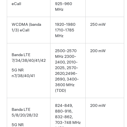
eCall
925-960
MHz
WCDMA (banda
1920-1980
250 mW
1/3) eCall
1710-1785
MHz
2500-2570
200 mW
Banda LTE
MHz 2300-
7/34/38/40/41/42
2400, 2010-
2025, 2570-
5G NR
2620,2496-
n7/38/40/41
2690, 3400-
3600 MHz
(TDD)
824-849,
200 mW
Banda LTE
880-916,
5/8/20/28/32
832-862,
703-748 MHz
5G NR