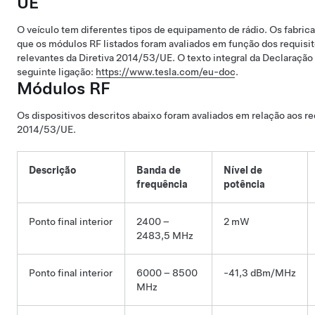
UE
O veículo tem diferentes tipos de equipamento de rádio. Os fabri
que os módulos RF listados foram avaliados em função dos requisit
relevantes da Diretiva 2014/53/UE. O texto integral da Declaraçã
seguinte ligação:
https://www.tesla.com/eu-doc
.
Módulos RF
Os dispositivos descritos abaixo foram avaliados em relação aos re
2014/53/UE.
Descrição
Banda de
Nível de
frequência
potência
Ponto final interior
2400 –
2 mW
2483,5 MHz
Ponto final interior
6000 – 8500
-41,3 dBm/MHz
MHz