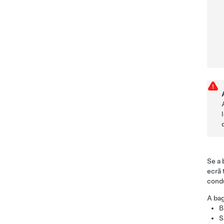
Se a 
ecrã 
condu
A bag
B
S