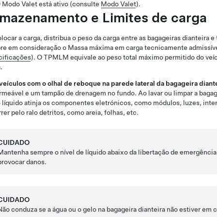
 Modo Valet está ativo (consulte
Modo Valet
).
mazenamento e
Limites de carga
locar a carga, distribua o peso da carga entre as bagageiras dianteira e
re em consideração o
Massa máxima em carga tecnicamente admissí
cificações
). O
TPMLM
equivale ao peso total máximo permitido do veíc
.
veículos com o olhal de reboque na parede lateral da bagageira diant
meável e um tampão de drenagem no fundo. Ao lavar ou limpar a bagage
 líquido atinja os componentes eletrónicos, como módulos, luzes, inte
rer pelo ralo detritos, como areia, folhas, etc.
CUIDADO
Mantenha sempre o nível de líquido abaixo da libertação de emergência i
provocar danos.
CUIDADO
Não conduza se a água ou o gelo na bagageira dianteira não estiver em 