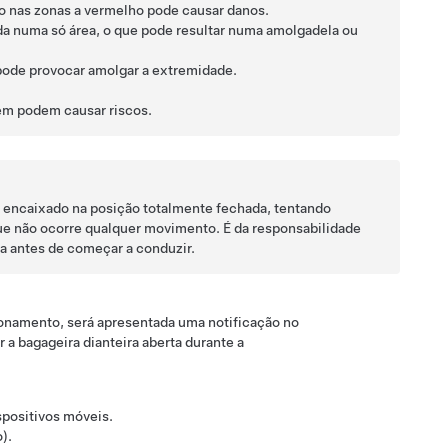
ão nas zonas a vermelho pode causar danos.
da numa só área, o que pode resultar numa amolgadela ou
 pode provocar amolgar a extremidade.
bém podem causar riscos.
e encaixado na posição totalmente fechada, tentando
ue não ocorre qualquer movimento. É da responsabilidade
da antes de começar a conduzir.
acionamento, será apresentada uma notificação no
 a bagageira dianteira aberta durante a
ispositivos móveis.
).