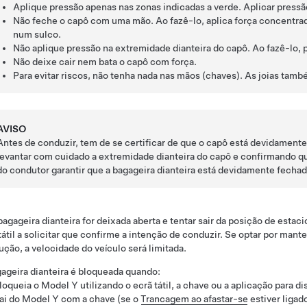
Aplique pressão apenas nas zonas indicadas a verde. Aplicar press
Não feche o capô com uma mão. Ao fazê-lo, aplica força concentra
num sulco.
Não aplique pressão na extremidade dianteira do capô. Ao fazê-lo,
Não deixe cair nem bata o capô com força.
Para evitar riscos, não tenha nada nas mãos (chaves). As joias tam
AVISO
Antes de conduzir, tem de se certificar de que o capô está devidament
levantar com cuidado a extremidade dianteira do capô e confirmando q
do condutor garantir que a bagageira dianteira está devidamente fecha
bagageira dianteira for deixada aberta e tentar sair da posição de est
tátil a solicitar que confirme a intenção de conduzir.
Se optar por manter
ção, a velocidade do veículo será limitada.
ageira dianteira é bloqueada quando:
loqueia o
Model Y
utilizando o ecrã tátil, a chave ou a aplicação para d
ai do
Model Y
com a chave (se o
Trancagem ao afastar-se
estiver ligado