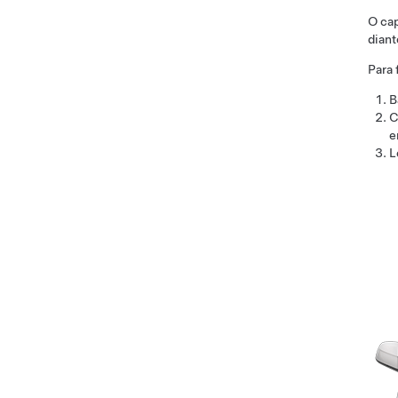
O ca
diant
Para 
B
C
e
L