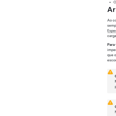
O
Ar
Ao co
semp
Espe
carga
Para 
imper
que o
escor