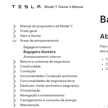
Model Y Owner's Manual
B
Manual do proprietário da Model Y
Visão geral
Ab
Abrir e fechar
Áreas de armazenamento
Para 
Bagageira traseira
dos s
Bagageira dianteira
Armazenamento interior
T
Bancos e sistemas de segurança
C
Conetividade
T
Condução
funcionalidades Condução autónoma
Funcionalidades de segurança ativa
Dashcam, modo sentinela e segurança
Climatização
Navegação e entretenimento
Carregamento e consumo de energia
Manutenção