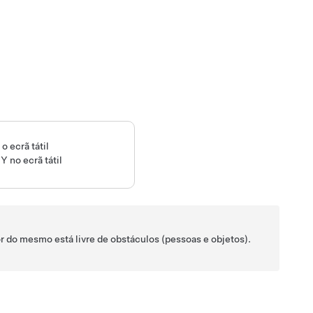
 ecrã tátil
 Y
no ecrã tátil
dor do mesmo está livre de obstáculos (pessoas e objetos).