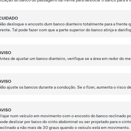
lização do banco do passageiro da frente para deslocar o banco para a fr
CUIDADO
Não desloque o encosto dum banco dianteiro totalmente para a frente 
frente. Tal pode fazer com que a parte superior do banco atinja e danifiq
AVISO
Antes de ajustar um banco dianteiro, verifique se a área em redor do me
AVISO
Não ajuste os bancos durante a condução. Se o fizer, aumenta o risco de
AVISO
Viajar num veículo em movimento com o encosto do banco reclinado pod
pode deslizar por baixo do cinto abdominal ou ser projetado para o cin
reclinado a não mais de 30 graus quando o veículo está em movimento.