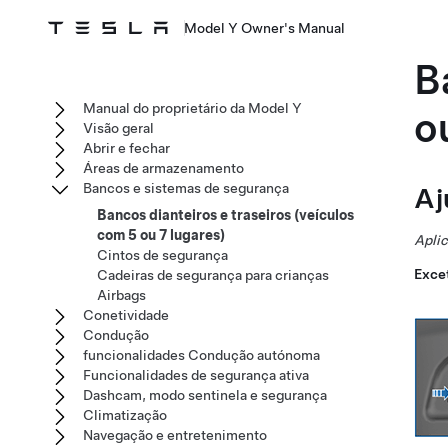
Model Y Owner's Manual
B
Manual do proprietário da Model Y
o
Visão geral
Abrir e fechar
Áreas de armazenamento
Bancos e sistemas de segurança
Aj
Bancos dianteiros e traseiros (veículos
com 5 ou 7 lugares)
Aplic
Cintos de segurança
Exce
Cadeiras de segurança para crianças
Airbags
Conetividade
Condução
funcionalidades Condução autónoma
Funcionalidades de segurança ativa
Dashcam, modo sentinela e segurança
Climatização
Navegação e entretenimento