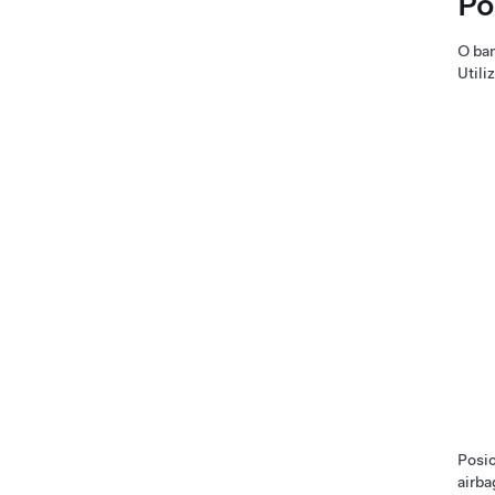
Po
O ban
Utili
Posic
airba