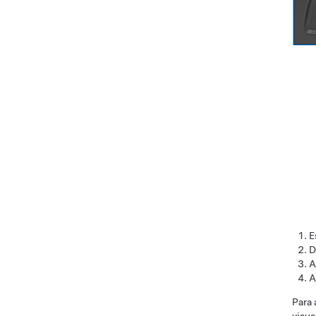
E
D
A
A
Para 