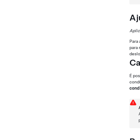
Aj
Aplic
Para 
para 
desl
Ca
É pos
condu
cond