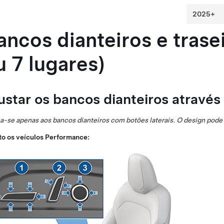
ancos dianteiros e trase
u 7
lugares)
ustar os bancos dianteiros atravé
a-se apenas aos bancos dianteiros com botões laterais.
O design pode v
to os veículos Performance: