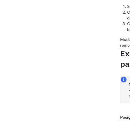
S
C
d
C
b
Mode
remo
Ex
pa
Posiç