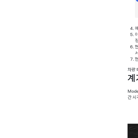
예
정
현
현
차량 
계
Mode
간 시