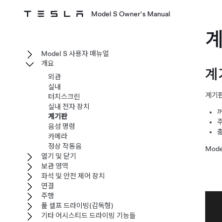
Model S Owner's Manual
Model S 사용자 매뉴얼
개요
계
외관
실내
계기
터치스크린
실내 전자 장치
꺼
계기판
음성 명령
카메라
정상 작동음
Mode
열기 및 닫기
보관 영역
좌석 및 안전 제어 장치
연결
주행
풀 셀프 드라이빙(감독형)
기타 어시스티드 드라이빙 기능들