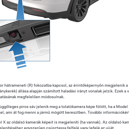
r hátrameneti (R) fokozatba kapcsol, az érintőképernyőn megjelenik a
ánykerék)
állása alapján számított haladási irányt vonalak jelzik. Ezek a 
atásának megfelelően módosulnak.
üggőleges piros sáv jelenik meg a tolatókamera képe fölött, ha a
Model
el, ami át fog menni a jármű mögött keresztben. További információkér
l X
az oldalsó kamerák képeit is megjeleníti
(ha vannak)
.
Az oldalsó kam
lenítéséhez egyszerűen csúsztassa felfelé vagy lefelé az ujját.