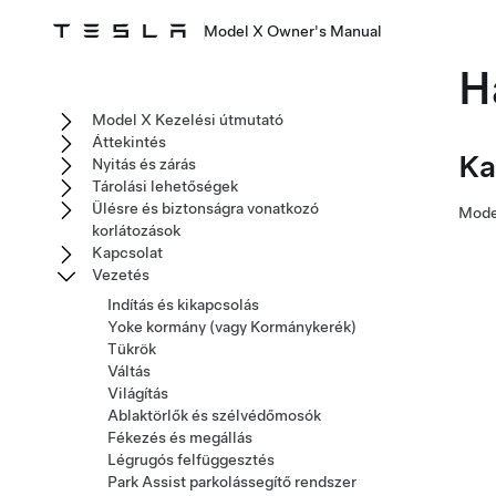
Model X Owner's Manual
H
Model X Kezelési útmutató
Áttekintés
Ka
Nyitás és zárás
Tárolási lehetőségek
Ülésre és biztonságra vonatkozó
Mode
korlátozások
Kapcsolat
Vezetés
Indítás és kikapcsolás
Yoke kormány (vagy Kormánykerék)
Tükrök
Váltás
Világítás
Ablaktörlők és szélvédőmosók
Fékezés és megállás
Légrugós felfüggesztés
Park Assist parkolássegítő rendszer