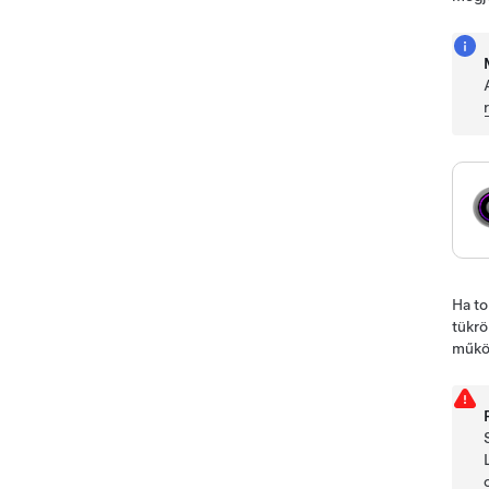
Ha to
tükrö
működ