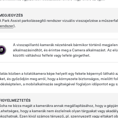
MEGJEGYZÉS
A Park Assist parkolássegítő rendszer vizuális visszajelzése
a műszerfa
rendszer
).
A visszapillantó kamerák nézetének bármikor történő megjelen
alkalmazásindítót, és érintse meg a Camera alkalmazást.
Az elü
közötti váltáshoz felfelé vagy lefelé görgethet.
latás közben a tolatókamera képe helyett egy fekete képernyő látható az
ket, és győződjön meg arról, hogy a környezete biztonságos, mielőtt foly
ésképtelen, a mobilalkalmazás segítségével foglaljon időpontot egy s
FIGYELMEZTETÉS
Soha ne bízza magát a
kamerákra
annak megállapításához, hogy a gépjá
Lehetséges, hogy a
kamerák nem észlelnek
olyan tárgyakat vagy akadál
okozhatnak. Ezen kívül számos tényező, pl. szennyezett vagy eltakart ob