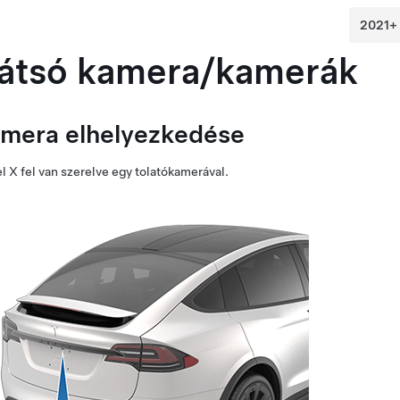
átsó kamera/kamerák
mera elhelyezkedése
l X
fel van szerelve egy tolatókamerával.