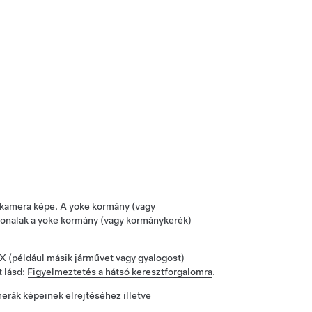
 kamera képe. A
yoke kormány (vagy
vonalak a
yoke kormány (vagy kormánykerék)
 X
(például másik járművet vagy gyalogost)
t lásd:
Figyelmeztetés a hátsó keresztforgalomra
.
erák képeinek elrejtéséhez illetve