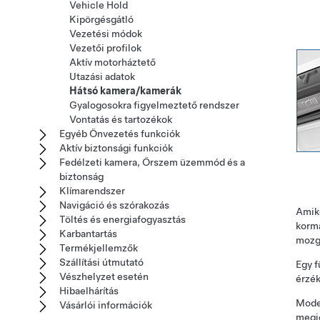
Vehicle Hold
Kipörgésgátló
Vezetési módok
Vezetői profilok
Aktív motorháztető
Utazási adatok
Hátsó kamera/kamerák
Gyalogosokra figyelmeztető rendszer
Vontatás és tartozékok
Egyéb Önvezetés funkciók
Aktív biztonsági funkciók
Fedélzeti kamera, Őrszem üzemmód és a
biztonság
Klímarendszer
Navigáció és szórakozás
Amiko
Töltés és energiafogyasztás
korm
Karbantartás
mozg
Termékjellemzők
Szállítási útmutató
Egy f
Vészhelyzet esetén
érzék
Hibaelhárítás
Mode
Vásárlói információk
megje