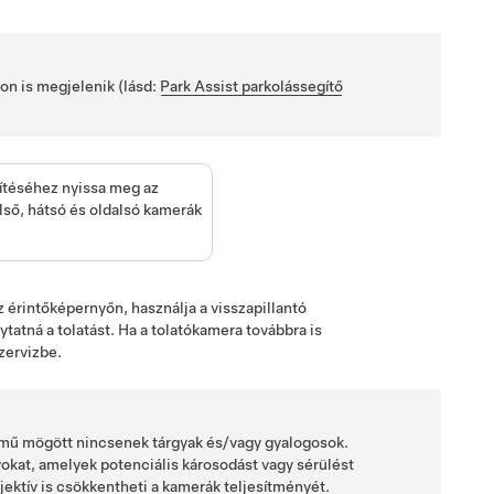
lon
is megjelenik (lásd:
Park Assist parkolássegítő
ítéséhez nyissa meg az
lső, hátsó és oldalsó kamerák
 érintőképernyőn, használja a visszapillantó
tatná a tolatást. Ha a tolatókamera továbbra is
zervizbe.
rmű mögött nincsenek tárgyak és/vagy gyalogosok.
yokat, amelyek potenciális károsodást vagy sérülést
jektív is csökkentheti a
kamerák
teljesítményét.