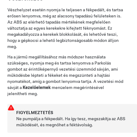
Vészhelyzet esetén nyomja le teljesen a fékpedált, és tartsa
erősen lenyomva, még az alacsony tapadású felületeken is.
Az ABS az elérhető tapadás mértékének megfelelően
változtatja az egyes kerekekre kifejtett féknyomást. Ez
megakadályozza a kerekek blokkolását, és lehetővé teszi,
hogy a gépkocsi a lehető legbiztonságosabb módon álljon
meg.
Ha a jármű megállításához más módszer használata
szükséges, nyomja meg és tartsa lenyomva a Parkolás
gombot az érintőképernyő vezetési üzemmód sávján, ami
működésbe lépteti a fékeket és megszünteti a hajtási
nyomatékot, amíg a gombot lenyomva tartja. A vezetési mód
sávját a
Kezelőelemek
menüelem megérintésével
jelenítheti meg.
FIGYELMEZTETÉS
Ne pumpálja a fékpedált. Ha így tesz, megszakítja az ABS
működését, és megnőhet a féktávolság.