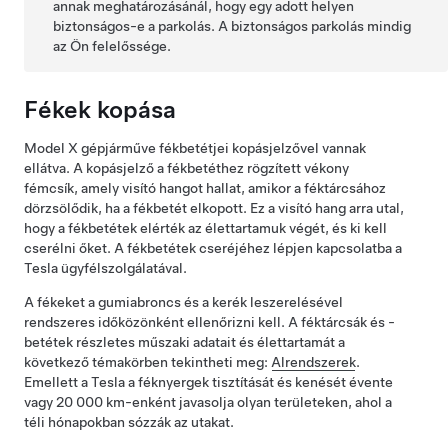
annak meghatározásánál, hogy egy adott helyen
biztonságos-e a parkolás. A biztonságos parkolás mindig
az Ön felelőssége.
Fékek kopása
Model X
gépjárműve fékbetétjei kopásjelzővel vannak
ellátva. A kopásjelző a fékbetéthez rögzített vékony
fémcsík, amely visító hangot hallat, amikor a féktárcsához
dörzsölődik, ha a fékbetét elkopott. Ez a visító hang arra utal,
hogy a fékbetétek elérték az élettartamuk végét, és ki kell
cserélni őket. A fékbetétek cseréjéhez lépjen kapcsolatba a
Tesla ügyfélszolgálatával.
A fékeket a gumiabroncs és a kerék leszerelésével
rendszeres időközönként ellenőrizni kell. A féktárcsák és -
betétek részletes műszaki adatait és élettartamát a
következő témakörben tekintheti meg:
Alrendszerek
.
Emellett a Tesla a féknyergek tisztítását
és kenését
évente
vagy
20 000 km-enként
javasolja olyan területeken, ahol a
téli hónapokban sózzák az utakat.