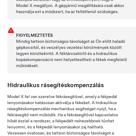
Model X
megálljon. A gépjármű megállítására csak akkor
használja ezt a módszert, ha az feltétlenül szükséges.
FIGYELMEZTETÉS
Mindig tartson biztonságos távolságot az Ön előtt haladó
gépkocsitól, és veszélyes vezetési körülmények között
legyen körültekintő. A féktárcsatörlő és a hidraulikus
kopáskompenzáció nem helyettesítheti a fékek megfelelő
működését.
Hidraulikus rásegítéskompenzálás
Model X
fel van szerelve fékrásegítővel, amely a fékpedál
lenyomásakor hatásosan aktiválja a fékeket. A hidraulikus
rásegítéskompenzálás mechanikus segítséget nyújt, ha a
fékrásegítő nem működik. Ha a fékrásegítővel kapcsolatos
hibát észlel a rendszer, a fékpedált nehezebbnek tűnhet
lenyomni, és a fékpedál lenyomásakor zaj hallható.
Vezessen óvatosan, és tartson biztonságos távolságot a