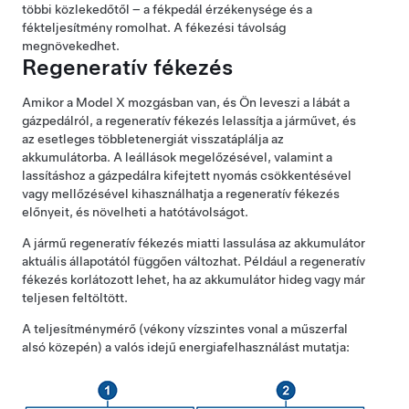
többi közlekedőtől – a fékpedál érzékenysége és a
fékteljesítmény romolhat. A fékezési távolság
megnövekedhet.
Regeneratív fékezés
Amikor a
Model X
mozgásban van, és Ön leveszi a lábát a
gázpedálról, a regeneratív fékezés lelassítja a járművet, és
az esetleges többletenergiát visszatáplálja az
akkumulátorba. A leállások megelőzésével, valamint a
lassításhoz a gázpedálra kifejtett nyomás csökkentésével
vagy mellőzésével kihasználhatja a regeneratív fékezés
előnyeit, és növelheti a hatótávolságot.
A jármű regeneratív fékezés miatti lassulása az akkumulátor
aktuális állapotától függően változhat. Például a regeneratív
fékezés korlátozott lehet, ha az akkumulátor hideg vagy már
teljesen feltöltött.
A teljesítménymérő (vékony vízszintes vonal a műszerfal
alsó közepén) a valós idejű energiafelhasználást mutatja: