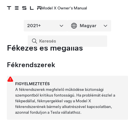
Model X Owner's Manual
Fékezés és megállás
Fékrendszerek
FIGYELMEZTETÉS
A fékrendszerek megfelelő működése biztonsági
szempontból kritikus fontosságú. Ha problémát észlel a
fékpedállal, féknyergekkel vagy a
Model X
fékrendszerének bármely alkatrészével kapcsolatban,
azonnal forduljon a Tesla vállalathoz.