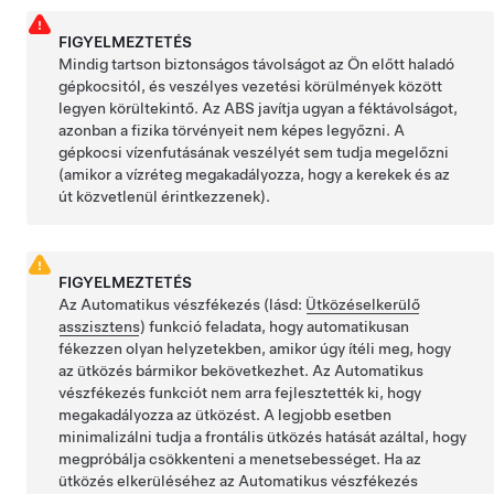
FIGYELMEZTETÉS
Mindig tartson biztonságos távolságot az Ön előtt haladó
gépkocsitól, és veszélyes vezetési körülmények között
legyen körültekintő. Az ABS javítja ugyan a féktávolságot,
azonban a fizika törvényeit nem képes legyőzni. A
gépkocsi vízenfutásának veszélyét sem tudja megelőzni
(amikor a vízréteg megakadályozza, hogy a kerekek és az
út közvetlenül érintkezzenek).
FIGYELMEZTETÉS
Az Automatikus vészfékezés (lásd:
Ütközéselkerülő
asszisztens
) funkció feladata, hogy automatikusan
fékezzen olyan helyzetekben, amikor úgy ítéli meg, hogy
az ütközés bármikor bekövetkezhet. Az Automatikus
vészfékezés funkciót nem arra fejlesztették ki, hogy
megakadályozza az ütközést. A legjobb esetben
minimalizálni tudja a frontális ütközés hatását azáltal, hogy
megpróbálja csökkenteni a menetsebességet. Ha az
ütközés elkerüléséhez az Automatikus vészfékezés