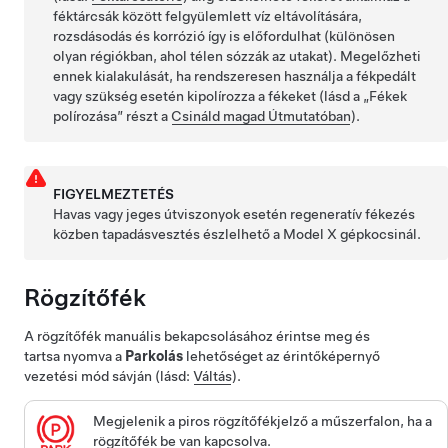
féktárcsák között felgyülemlett víz eltávolítására,
rozsdásodás és korrózió így is előfordulhat (különösen
olyan régiókban, ahol télen sózzák az utakat). Megelőzheti
ennek kialakulását, ha rendszeresen használja a fékpedált
vagy szükség esetén kipolírozza a fékeket (lásd a „Fékek
polírozása” részt a
Csináld magad Útmutatóban
).
FIGYELMEZTETÉS
Havas vagy jeges útviszonyok esetén regeneratív fékezés
közben tapadásvesztés észlelhető a
Model X
gépkocsinál.
Rögzítőfék
A rögzítőfék manuális bekapcsolásához érintse meg és
tartsa nyomva a
Parkolás
lehetőséget az érintőképernyő
vezetési mód sávján (lásd:
Váltás
).
Megjelenik a piros rögzítőfékjelző
a műszerfalon
, ha a
rögzítőfék be van kapcsolva.