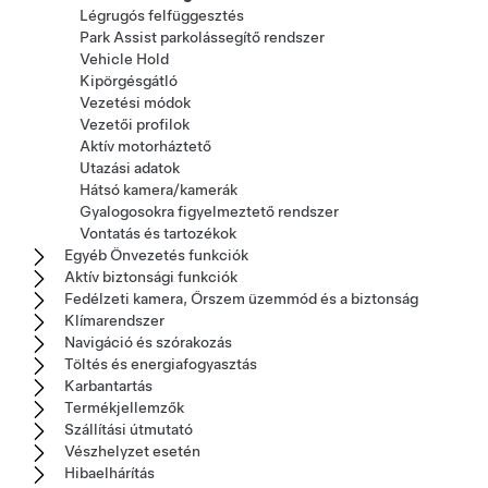
Légrugós felfüggesztés
Park Assist parkolássegítő rendszer
Vehicle Hold
Kipörgésgátló
Vezetési módok
Vezetői profilok
Aktív motorháztető
Utazási adatok
Hátsó kamera/kamerák
Gyalogosokra figyelmeztető rendszer
Vontatás és tartozékok
Egyéb Önvezetés funkciók
Aktív biztonsági funkciók
Fedélzeti kamera, Őrszem üzemmód és a biztonság
Klímarendszer
Navigáció és szórakozás
Töltés és energiafogyasztás
Karbantartás
Termékjellemzők
Szállítási útmutató
Vészhelyzet esetén
Hibaelhárítás