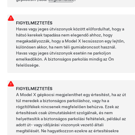
FIGYELMEZTETÉS
Havas vagy jeges útviszonyok között előfordulhat, hogy a
hátsó kerekek tapadása nem elegendő ahhoz, hogy
megakadályozzák, hogy a
Model X
lecsússzon egy lejtőn,
különösen akkor, ha nem téli gumiabroncsot használ.
Havas vagy jeges útviszonyok esetén ne parkoljon
emelkedőkön. A biztonságos parkolás mindig az Ön
felelőssége.
FIGYELMEZTETÉS
A
Model X
gépkocsi megjeleníthet egy értesítést, ha az út
túl meredek a biztonságos parkoláshoz, vagy ha a
rögzítőfékek nincsenek megfelelően behúzva. Ezek az
értesítések csak útmutatásként szolgálnak, és nem
helyettesítik a biztonságos parkolási feltételek, például az
adott út- vagy időjárási viszonyok vezető általi
megítélését. Ne hagyatkozzon ezekre az értesítésekre