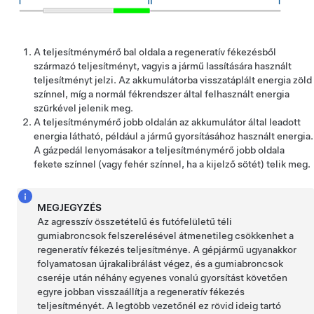
A teljesítménymérő bal oldala a regeneratív fékezésből
származó teljesítményt, vagyis a jármű lassítására használt
teljesítményt jelzi. Az akkumulátorba visszatáplált energia zöld
színnel, míg a normál fékrendszer által felhasznált energia
szürkével jelenik meg.
A teljesítménymérő jobb oldalán az akkumulátor által leadott
energia látható, például a jármű gyorsításához használt energia.
A gázpedál lenyomásakor a teljesítménymérő jobb oldala
fekete színnel (vagy fehér színnel, ha a kijelző sötét) telik meg.
MEGJEGYZÉS
Az agresszív összetételű és futófelületű téli
gumiabroncsok felszerelésével átmenetileg csökkenhet a
regeneratív fékezés teljesítménye. A gépjármű ugyanakkor
folyamatosan újrakalibrálást végez, és a gumiabroncsok
cseréje után néhány egyenes vonalú gyorsítást követően
egyre jobban visszaállítja a regeneratív fékezés
teljesítményét. A legtöbb vezetőnél ez rövid ideig tartó