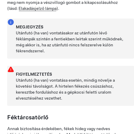
meg nem nyomja a vészvillogó gombot a kikapcsolásukhoz
(lásd:
Elakadásjelző lámpa
).
MEGJEGYZÉS
Utánfutó (ha van) vontatásakor az utánfutón lévő
féklámpák szintén a fentiekben leírtak szerint működnek,
még akkor is, ha az utánfutó nincs felszerelve külön
fékrendszerrel.
FIGYELMEZTETÉS
Utánfutó (ha van) vontatása esetén, mindig növelje a
követési távolságot. A hirtelen fékezés csúszáshoz,
keresztbe forduláshoz és a gépkocsi feletti uralom
elvesztéséhez vezethet.
Féktárcsatörlő
Annak biztosítása érdekében, fékek hideg vagy nedves