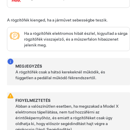
A rögzítőfék kienged, ha a járművet sebességbe teszik.
Ha a rögzítőfék elektromos hibát észlel, kigyullad a sárga
rögzítőfék visszajelző, és
a műszerfalon
hibaüzenet
jelenik meg.
MEGJEGYZÉS
A rögzítőfék csak a hátsó kerekeknél működik, és
független a pedállal működő fékrendszertől.
FIGYELMEZTETÉS
Abban a valószínűtlen esetben, ha megszakad a
Model X
elektromos tápellátása, nem tud hozzáférni az
érintőképernyőhöz, és emiatt a rögzítőféket csak úgy
oldhatja ki, hogy először segédindítást hajt végre a
gépkocsin (lásd:
Segédindítás
).