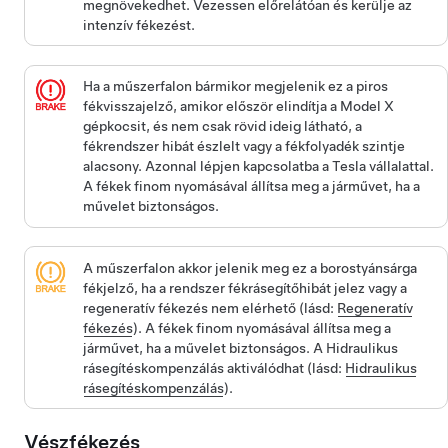
megnövekedhet. Vezessen előrelátóan és kerülje az
intenzív fékezést.
Ha
a műszerfalon
bármikor megjelenik ez a piros
fékvisszajelző, amikor először elindítja a
Model X
gépkocsit, és nem csak rövid ideig látható, a
fékrendszer hibát észlelt vagy a fékfolyadék szintje
alacsony. Azonnal lépjen kapcsolatba a Tesla vállalattal.
A fékek finom nyomásával állítsa meg a járművet, ha a
művelet biztonságos.
A műszerfalon
akkor jelenik meg ez a borostyánsárga
fékjelző, ha a rendszer fékrásegítőhibát jelez vagy a
regeneratív fékezés nem elérhető (lásd:
Regeneratív
fékezés
). A fékek finom nyomásával állítsa meg a
járművet, ha a művelet biztonságos. A Hidraulikus
rásegítéskompenzálás aktiválódhat (lásd:
Hidraulikus
rásegítéskompenzálás
).
Vészfékezés