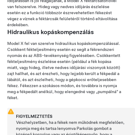
időjárásban is jól reagáljanak, a
Model X
féktárcsatörlővel
van felszerelve. Hideg vagy nedves időjárás észlelése
esetén ez a funkció többször észrevehetetlen fékezést
végez a víznek a féktárcsák felületéről történő eltávolítása
érdekében.
Hidraulikus kopáskompenzálás
Model X
fel van szerelve hidraulikus kopáskompenzálással.
Csökkent fékteljesítmény esetén ez segít a fékrendszeri
nyomás és az ABS-tevékenység figyelésében. Csökkentett
fékteljesítmény észlelése esetén (például a fék kopása
miatt, vagy hideg, illetve nedves időjárási viszonyok között)
zajt hallhat,
és azt érezheti, hogy lejjebb került a fékpedál a
lábától,
és azt észlelheti, hogy a gépkocsi erőteljesebben
fékez. Fékezzen a szokásos módon, és továbbra is nyomja
meg a fékpedált anélkül, hogy elengedné vagy „pumpálná” a
féket.
FIGYELMEZTETÉS
Vészhelyzetben, ha a fékek nem működnek megfelelően,
nyomja meg és tartsa lenyomva Parkolás gombot
a
középső konzolon vagy az érintőképernyőn
, hogy a