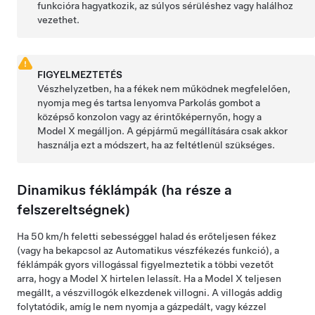
funkcióra hagyatkozik, az súlyos sérüléshez vagy halálhoz
vezethet.
FIGYELMEZTETÉS
Vészhelyzetben, ha a fékek nem működnek megfelelően,
nyomja meg és tartsa lenyomva Parkolás gombot
a
középső konzolon vagy az érintőképernyőn
, hogy a
Model X
megálljon. A gépjármű megállítására csak akkor
használja ezt a módszert, ha az feltétlenül szükséges.
Dinamikus féklámpák (ha része a
felszereltségnek)
Ha
50 km/h
feletti sebességgel halad és erőteljesen fékez
(vagy ha bekapcsol az Automatikus vészfékezés funkció)
, a
féklámpák gyors villogással figyelmeztetik a többi vezetőt
arra, hogy a
Model X
hirtelen lelassít. Ha a
Model X
teljesen
megállt, a vészvillogók elkezdenek villogni. A villogás addig
folytatódik, amíg le nem nyomja a gázpedált, vagy kézzel