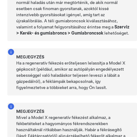
normál haladás után már megtörténik, de akik normál
esetben csak finoman gyorsítanak, azoktól kissé
intenzívebb gyorsításokat igényel, amíg tart az
újrakalibrálás. A téli gumiabroncsok kiválasztásához,
valamint a folyamat felgyorsításához érintse meg a
Szerviz
>
Kerék- és gumiabroncs
>
Gumiabroncsok
lehetőséget.
MEGJEGYZÉS
Ha a regeneratív fékezés erőteljesen lelassítja a
Model X
gépkocsit (például, amikor az autópályán engedélyezett
sebességgel való haladáskor teljesen leveszi a lábát a
gázpedálról), a féklámpák bekapcsolnak, így
figyelmeztetve a többieket arra, hogy Ön lassít.
MEGJEGYZÉS
Mivel a
Model X
regeneratív fékezést alkalmaz, a
fékbetéteket a hagyományos fékrendszerekben
használtaknál ritkábban használják. Habár a fékrásegítő
(lásd:
Féktárcsatörlő
) alig érzékelhető fékerőt alkalmaz a