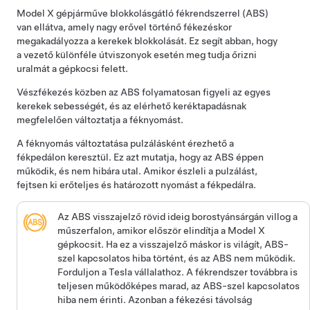
Model X
gépjárműve blokkolásgátló fékrendszerrel (ABS)
van ellátva, amely nagy erővel történő fékezéskor
megakadályozza a kerekek blokkolását. Ez segít abban, hogy
a vezető különféle útviszonyok esetén meg tudja őrizni
uralmát a gépkocsi felett.
Vészfékezés közben az ABS folyamatosan figyeli az egyes
kerekek sebességét, és az elérhető keréktapadásnak
megfelelően változtatja a féknyomást.
A féknyomás változtatása pulzálásként érezhető a
fékpedálon keresztül. Ez azt mutatja, hogy az ABS éppen
működik, és nem hibára utal. Amikor észleli a pulzálást,
fejtsen ki erőteljes és határozott nyomást a fékpedálra.
Az ABS visszajelző rövid ideig borostyánsárgán villog
a
műszerfalon
, amikor először elindítja a
Model X
gépkocsit. Ha ez a visszajelző máskor is világít, ABS-
szel kapcsolatos hiba történt, és az ABS nem működik.
Forduljon a Tesla vállalathoz. A fékrendszer továbbra is
teljesen működőképes marad, az ABS-szel kapcsolatos
hiba nem érinti. Azonban a fékezési távolság