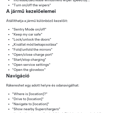
"Increase/decrease windshield wiper speed by..."
"Turn on/off the wipers"
A jármű kezelőelemei
Átállíthatja a jármű különböző kezelőit:
"Sentry Mode on/off"
"Keep my car safe"
"Lock/unlock the doors"
„Kisállat mód bekapcsolása”
"Fold/unfold the mirrors"
"Open/close charge port"
"Start/stop charging"
"Open service settings"
"Open the glovebox"
Navigáció
Rákereshet egy adott helyre és odanavigálhat:
"Where is [location]?"
"Drive to [location]"
"Navigate to [location]"
"Show nearby Superchargers"