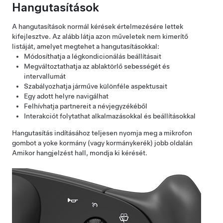
Hangutasítások
A hangutasítások normál kérések értelmezésére lettek
kifejlesztve. Az alább látja azon műveletek nem kimerítő
listáját, amelyet megtehet a hangutasításokkal:
Módosíthatja a légkondicionálás beállításait
Megváltoztathatja az ablaktörlő sebességét és
intervallumát
Szabályozhatja járműve különféle aspektusait
Egy adott helyre navigálhat
Felhívhatja partnereit a névjegyzékéből
Interakciót folytathat alkalmazásokkal és beállításokkal
Hangutasítás indításához
teljesen nyomja meg a mikrofon
gombot a
yoke kormány (vagy kormánykerék)
jobb oldalán
Amikor hangjelzést hall, mondja ki kérését.