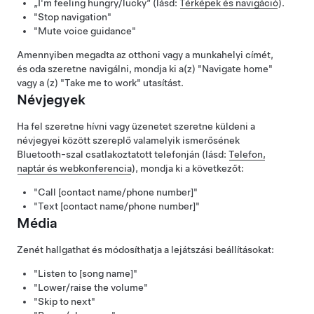
„I'm feeling hungry/lucky”
(lásd:
Térképek és navigáció
).
"Stop navigation"
"Mute voice guidance"
Amennyiben megadta az otthoni vagy a munkahelyi címét,
és oda szeretne navigálni, mondja ki a(z)
"Navigate home"
vagy a (z)
"Take me to work"
utasítást.
Névjegyek
Ha fel szeretne hívni vagy üzenetet szeretne küldeni a
névjegyei között szereplő valamelyik ismerősének
Bluetooth-szal csatlakoztatott telefonján (lásd:
Telefon,
naptár és webkonferencia
), mondja ki a következőt:
"Call [contact name/phone number]"
"Text [contact name/phone number]"
Média
Zenét hallgathat és módosíthatja a lejátszási beállításokat:
"Listen to [song name]"
"Lower/raise the volume"
"Skip to next"