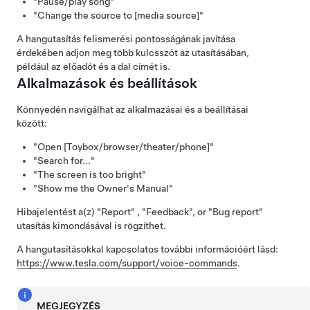
"Pause/play song"
"Change the source to [media source]"
A hangutasítás felismerési pontosságának javítása
érdekében adjon meg több kulcsszót az utasításában,
például az előadót és a dal címét is.
Alkalmazások és beállítások
Könnyedén navigálhat az alkalmazásai és a beállításai
között:
"Open [Toybox/browser/theater/phone]"
"Search for..."
"The screen is too bright"
"Show me the Owner's Manual"
Hibajelentést a(z)
"Report"
,
"Feedback"
, or
"Bug report"
utasítás kimondásával is rögzíthet.
A hangutasításokkal kapcsolatos további információért lásd:
https://www.tesla.com/support/voice-commands
.
MEGJEGYZÉS