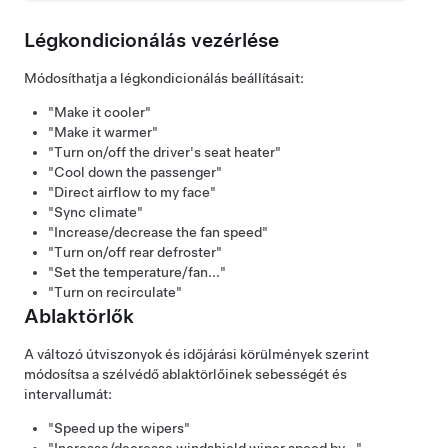
Légkondicionálás vezérlése
Módosíthatja a légkondicionálás beállításait:
"Make it cooler"
"Make it warmer"
"Turn on/off the driver's seat heater"
"Cool down the passenger"
"Direct airflow to my face"
"Sync climate"
"Increase/decrease the fan speed"
"Turn on/off rear defroster"
"Set the temperature/fan..."
"Turn on recirculate"
Ablaktörlő
k
A változó útviszonyok és időjárási körülmények szerint
módosítsa a szélvédő ablaktörlőinek sebességét és
intervallumát:
"Speed up the wipers"