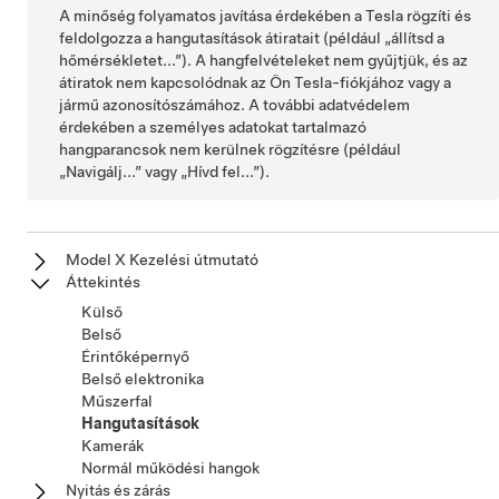
A minőség folyamatos javítása érdekében a Tesla rögzíti és
feldolgozza a hangutasítások átiratait (például „állítsd a
hőmérsékletet...”). A hangfelvételeket nem gyűjtjük, és az
átiratok nem kapcsolódnak az Ön Tesla-fiókjához vagy a
jármű azonosítószámához. A további adatvédelem
érdekében a személyes adatokat tartalmazó
hangparancsok nem kerülnek rögzítésre (például
„Navigálj...” vagy „Hívd fel...”).
Model X Kezelési útmutató
Áttekintés
Külső
Belső
Érintőképernyő
Belső elektronika
Műszerfal
Hangutasítások
Kamerák
Normál működési hangok
Nyitás és zárás