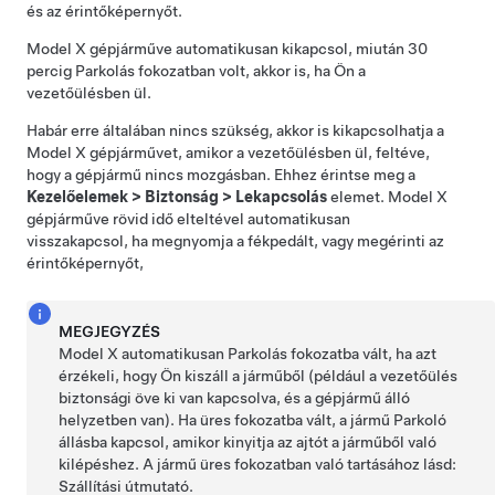
és az érintőképernyőt
.
Model X
gépjárműve automatikusan kikapcsol, miután 30
percig Parkolás fokozatban volt, akkor is, ha Ön a
vezetőülésben ül.
Habár erre általában nincs szükség, akkor is kikapcsolhatja a
Model X
gépjárművet, amikor a vezetőülésben ül, feltéve,
hogy a gépjármű nincs mozgásban. Ehhez érintse meg a
Kezelőelemek
>
Biztonság
>
Lekapcsolás
elemet.
Model X
gépjárműve rövid idő elteltével automatikusan
visszakapcsol, ha megnyomja a fékpedált, vagy
megérinti az
érintőképernyőt
,
MEGJEGYZÉS
Model X
automatikusan Parkolás fokozatba vált, ha azt
érzékeli, hogy Ön kiszáll a járműből (például a vezetőülés
biztonsági öve ki van kapcsolva, és a gépjármű álló
helyzetben van). Ha üres fokozatba vált, a jármű Parkoló
állásba kapcsol, amikor kinyitja az ajtót a járműből való
kilépéshez.
A jármű üres fokozatban való tartásához lásd:
Szállítási útmutató
.