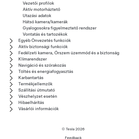
Vezetői profilok
Aktív motorháztető
Utazási adatok
Hátsó kamera/kamerák
Gyalogosokra figyelmeztető rendszer
Vontatás és tartozékok
Egyéb Önvezetés funkciók
Aktív biztonsági funkciók
Fedélzeti kamera, Őrszem üzemmód és a biztonság
Klímarendszer
Navigáció és szórakozás
Töltés és energiafogyasztás
Karbantartás
Termékjellemzők
Szállítási útmutató
Vészhelyzet esetén
Hibaelhárítás
Vásárlói információk
© Tesla
2026
Feedback