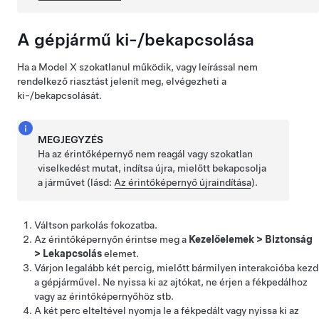
A gépjármű ki-/bekapcsolása
Ha a
Model X
szokatlanul működik, vagy leírással nem
rendelkező riasztást jelenít meg, elvégezheti a
ki-/bekapcsolását.
MEGJEGYZÉS
Ha az érintőképernyő nem reagál vagy szokatlan
viselkedést mutat, indítsa újra, mielőtt bekapcsolja
a járművet (lásd:
Az érintőképernyő újraindítása
).
Váltson parkolás fokozatba.
Az érintőképernyőn érintse meg a
Kezelőelemek
>
Biztonság
>
Lekapcsolás
elemet.
Várjon legalább két percig, mielőtt bármilyen interakcióba kezd
a gépjárművel. Ne nyissa ki az ajtókat, ne érjen a fékpedálhoz
vagy az érintőképernyőhöz stb.
A két perc elteltével
nyomja le a fékpedált vagy
nyissa ki az