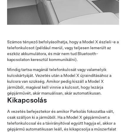
Számos tényező befolyásolhatja, hogy a
Model X
észleli-e a
telefonkulcsot (például merül, vagy teljesen lemerült az
eszköz akkumulátora, és már nem tud Bluetooth-
kapcsolaton keresztül kommunikálni).
Mindig tartsa magánál telefonkulcsát vagy valamelyik
kulcskártyáját. Vezetés után a
Model X
újraindításához a
kulcsra van szükség. Amikor pedig kiszáll a
Model X
járműből, magával kell vinnie a kulcsot, hogy lezárja
gépjárművét, akár manuálisan, akár automatikusan.
Kikapcsolás
A vezetés befejeztekor és amikor Parkolás fokozatba vált,
csak szálljon ki a járműből.
Ha a
Model X
gépjárművet
a
telefonkulccsal és a távirányítóval
együtt hagyja el, akkor a
gépjármű automatikusan leáll, és kikapcsolja
a műszerfalat