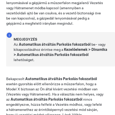
lenyomásával a gépjármű
a műszerfalon
megjelenő Vezetés
vagy Hátramenet módba kapcsol (amennyiben a
vezetőoldali ajtó be van csukva, és a vezető biztonsági öve
be van kapcsolva), a gázpedál lenyomásával pedig a
gépjármű a megfelelő irányban megindul.
MEGJEGYZÉS
Az
Automatikus átváltás Parkolás fokozatból
be- vagy
kikapcsolásához érintse meg a
Kezelőelemek
>
Dinamika
>
Automatikus átváltás Parkolás fokozatból
lehetőséget.
Bekapcsolt
Automatikus átváltás Parkolás fokozatból
esetén gyorsítás előtt ellenőrizze
a műszerfalon
, hogy a
Model X
biztosan az Ön által kívánt vezetési módban van
(Vezetés vagy Hátramenet). Ha a választás nem helyes, vagy
az
Automatikus átváltás Parkolás fokozatból
nincs
engedélyezve, húzza felfelé a Vezetés módhoz, vagy lefelé
a hátramenethez az érintőképernyő vezetési mód sávján,
hogy új vezetési módot válasszon. Lásd:
Váltás
.