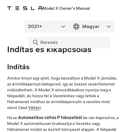
Model X Owner's Manual
Indítás és kikapcsolás
Indítás
Amikor kinyit egy ajtót, hogy beszálljon a
Model X
járműbe,
az érintőképernyő bekapcsol, így az összes vezérlőelemet
működtetheti. A
Model X
elmozdításához nyomja meg a
fékpedált, és húzza fel a Vezetéshez vagy lefelé a
Hátramenet módhoz az érintőképernyőn a vezetés mód
sávot (lásd
Váltás
).
Ha az
Automatikus váltás P fokozatból
be van kapcsolva, a
Model X
automatikusan kiválasztja a Vezetés vagy
Hátramenet módot az észlelt környezet alapján. A fékpedál