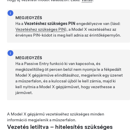
MEGJEGYZÉS
Ha a
Vezetéshez szükséges PIN
engedélyezve van (lásd:
Vezetéshez szükséges PIN
), a
Model X
vezetéséhez az
érvényes PIN-kódot is meg kell adnia az érintőképernyőn.
MEGJEGYZÉS
Ha a Passive Entry funkció ki van kapcsolva, és
megközelítőleg öt percen belül nem nyomja le a fékpedált
Model X
gépjárműve elindításához, megjelenik egy üzenet
a műszerfalon
, és a kulccsal újból le kell zárnia, majd ki
kell nyitnia a
Model X
gépjárművet, hogy vezethesse a
járművet.
A
Model X
gépjármű vezetéséhez szükséges minden
információ megjelenik
a műszerfalon
.
Vezetés letiltva – hitelesítés szükséges