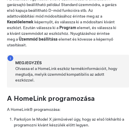
garázsajtó beállítható például Standard üzemmódra, a garázs
első kapuja beállítható D-mód funkcióra stb. Az
adattovábbítási mód módosításához érintse meg az a
Kezelőelemek
képernyőt
, és válassza ki a módosítani kívánt
eszközt. Ezután válassza ki a
Program
elemet, és válassza ki
a kívánt üzemmódot az eszközhöz. Nyugtázáshoz érintse
meg a
Üzemmód beállítása
elemet és kövesse a képernyő
utasításait.
MEGJEGYZÉS
Olvassa el a HomeLink eszköz termékinformációit, hogy
megtudja, melyik üzemmód kompatibilis az adott
eszközzel.
A HomeLink programozása
A HomeLink® programozása:
Parkoljon le
Model X
járművével úgy, hogy az első lökhárító a
programozni kívánt készülék előtt legyen.