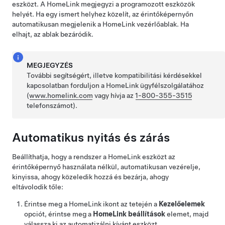
eszközt. A HomeLink megjegyzi a programozott eszközök
helyét. Ha egy ismert helyhez közelít, az érintőképernyőn
automatikusan megjelenik a HomeLink vezérlőablak. Ha
elhajt, az ablak bezáródik.
MEGJEGYZÉS
További segítségért, illetve kompatibilitási kérdésekkel
kapcsolatban forduljon a HomeLink ügyfélszolgálatához
(
www.homelink.com
vagy hívja az
1-800-355-3515
telefonszámot).
Automatikus nyitás és zárás
Beállíthatja, hogy a rendszer a HomeLink eszközt az
érintőképernyő használata nélkül, automatikusan vezérelje,
kinyissa, ahogy közeledik hozzá és bezárja, ahogy
eltávolodik tőle:
Érintse meg a HomeLink ikont az tetején a
Kezelőelemek
opciót
, érintse meg a
HomeLink beállítások
elemet, majd
válassza ki az automatizálni kívánt eszközt.