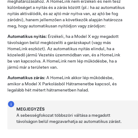
meghatározásához. A HomeLink nem érzékeli és nem tesz
különbséget a nyitás és a zárás között (pl.: ha az automatikus
nyitás aktiválódik, és az ajtó már nyitva van, az ajtó be fog
záródni), hanem jellemzően a következők alapján határozza
meg, hogy automatikusan nyitódjon vagy záródjon:
Automatikus nyitás:
Érzékeli, ha a
Model X
egy megadott
távolságon belül megközelíti a garázskaput (vagy más
HomeLink eszközt). Az automatikus nyitás elindul, ha a
közeledő jármű Vezetés üzemmódban van, és a HomeLink
be van kapcsolva. A HomeLink nem lép működésbe, ha a
jármű már a területen van.
Automatikus zárás:
A HomeLink akkor lép működésbe,
amikor a
Model X
Parkolásból Hátramenetbe kapcsol, és
legalább
hét métert
hátramenetben halad.
MEGJEGYZÉS
A sebességfokozat többszöri váltása a megadott
távolságon belül megzavarhatja az automatikus zárást.