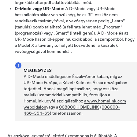
leginkább elterjedt adattovábbítási mód.
D-Mode vagy UR-Mode
: A D-Mode vagy UR-Mode
használatára akkor van szükség, ha az RF-eszköz nem
rendelkezik távirányítóval, a vevőegységen pedig „Learn”
(tanulás) gomb található (a felirata lehet még „Program”
(programozás) vagy „Smart” (intelligens)). A D-Mode és az
UR-Mode hasonlóképpen működik abból a szempontból, hogy
a
Model X
a távirányító helyett közvetlenül a készülék
vevőegységével kommunikál.
MEGJEGYZÉS
A D-Mode elsődlegesen Észak-Amerikában, míg az
UR-Mode Európa, a Közel-Kelet és Ázsia országaiban
terjedt el. Annak megállapításához, hogy eszköze
melyik üzemmóddal kompatibilis, forduljon a
HomeLink ügyfélszolgálatához
a www.homelink.com
weboldalon
vagy a
008000 HOMELINK
(
008000-
466-354-65
) telefonszámon.
Az eszközei egymástól eltérő üzemmódba is állíthatók. A