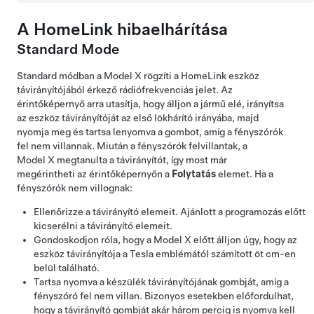
A HomeLink hibaelhárítása
Standard Mode
Standard módban a
Model X
rögzíti a HomeLink eszköz
távirányítójából érkező rádiófrekvenciás jelet. Az
érintőképernyő arra utasítja, hogy álljon a jármű elé, irányítsa
az eszköz távirányítóját az első lökhárító irányába, majd
nyomja meg és tartsa lenyomva a gombot, amíg a fényszórók
fel nem villannak. Miután a fényszórók felvillantak, a
Model X
megtanulta a távirányítót, így most már
megérintheti az érintőképernyőn a
Folytatás
elemet. Ha a
fényszórók nem villognak:
Ellenőrizze a távirányító elemeit. Ajánlott a programozás előtt
kicserélni a távirányító elemeit.
Gondoskodjon róla, hogy a
Model X
előtt álljon úgy, hogy az
eszköz távirányítója a Tesla emblémától számított
öt cm-en
belül található.
Tartsa nyomva a készülék távirányítójának gombját, amíg a
fényszóró fel nem villan. Bizonyos esetekben előfordulhat,
hogy a távirányító gombját akár három percig is nyomva kell