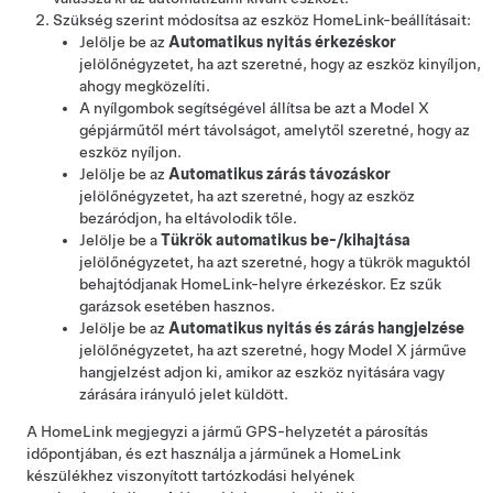
Szükség szerint módosítsa az eszköz HomeLink-beállításait:
Jelölje be az
Automatikus nyitás érkezéskor
jelölőnégyzetet, ha azt szeretné, hogy az eszköz kinyíljon,
ahogy megközelíti.
A nyílgombok segítségével állítsa be azt a
Model X
gépjárműtől mért távolságot, amelytől szeretné, hogy az
eszköz nyíljon.
Jelölje be az
Automatikus zárás távozáskor
jelölőnégyzetet, ha azt szeretné, hogy az eszköz
bezáródjon, ha eltávolodik tőle.
Jelölje be a
Tükrök automatikus be-/kihajtása
jelölőnégyzetet, ha azt szeretné, hogy a tükrök maguktól
behajtódjanak HomeLink-helyre érkezéskor. Ez szűk
garázsok esetében hasznos.
Jelölje be az
Automatikus nyitás és zárás hangjelzése
jelölőnégyzetet, ha azt szeretné, hogy
Model X
járműve
hangjelzést adjon ki, amikor az eszköz nyitására vagy
zárására irányuló jelet küldött.
A HomeLink megjegyzi a jármű GPS-helyzetét a párosítás
időpontjában, és ezt használja a járműnek a HomeLink
készülékhez viszonyított tartózkodási helyének