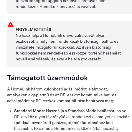
felszereltségtől függően bizonyos járművek nem
rendelkezek HomeLink univerzális vevővel.
FIGYELMEZTETÉS
Ne használja a HomeLink univerzális vevőt olyan
eszközzel, amely nem rendelkezik biztonsági leállító és
visszafele mozgató funkciókkal. Az ilyen biztonsági
funkciókkal nem rendelkező eszközzel történő használat
növeli a sérülések, és akár a halál a kockázatát.
Támogatott üzemmódok
A HomeLink három különböző adási módot is támogat,
amelyeken a gépjármű és az RF-eszköz kommunikálhat. Az
adási módot az RF-eszköz kompatibilitása határozza meg:
Standard Mode
: Használja a Standard Mode beállítást, ha az
RF-eszköz olyan távirányítóval rendelkezik, amelyet az eszköz
(például távvezérelt garázsajtó) működtetéséhez kell
használni. Ez a mód a HomeLink eszközök által használt,