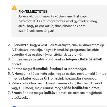
FIGYELMEZTETÉS
Az eszköz programozás közben kinyílhat vagy
bezáródhat. Ezért programozás előtt győződjön meg
arról, hogy az eszköz útjában nincsenek sem
személyek, sem tárgyak.
Ellenőrizze, hogy a készülék távirányítójának akkumulátora ép.
A Tesla azt javasolja, hogy a HomeLink programozása előtt
cserélje ki az eszköz távirányítójának az elemét.
Érintse meg a vezetői profil ikont az tetején
a
Kezelőelemek
opciót.
Érintse meg a
Homelink létrehozása
lehetőséget.
A HomeLink képernyőn adja meg az eszköz nevét, majd érintse
meg az
Enter
vagy az
Új HomeLink hozzáadása
gombot.
Válassza ki a használni kívánt üzemmódot (Standard, D-mód
vagy UR-mód), majd érintse meg a
Mód beállítása
elemet.
Ezután érintse meg a
Indítás
elemet, és kövesse megjelenő
utasításokat.