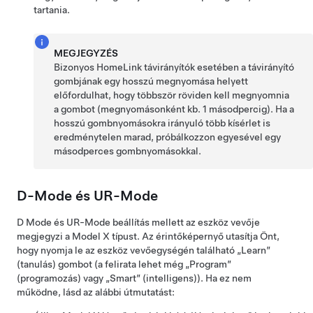
tartania.
MEGJEGYZÉS
Bizonyos HomeLink távirányítók esetében a távirányító
gombjának egy hosszú megnyomása helyett
előfordulhat, hogy többször röviden kell megnyomnia
a gombot (megnyomásonként kb. 1 másodpercig). Ha a
hosszú gombnyomásokra irányuló több kísérlet is
eredménytelen marad, próbálkozzon egyesével egy
másodperces gombnyomásokkal.
D-Mode és UR-Mode
D Mode és UR-Mode beállítás mellett az eszköz vevője
megjegyzi a
Model X
típust. Az érintőképernyő utasítja Önt,
hogy nyomja le az eszköz vevőegységén található „Learn”
(tanulás) gombot (a felirata lehet még „Program”
(programozás) vagy „Smart” (intelligens)). Ha ez nem
működne, lásd az alábbi útmutatást: