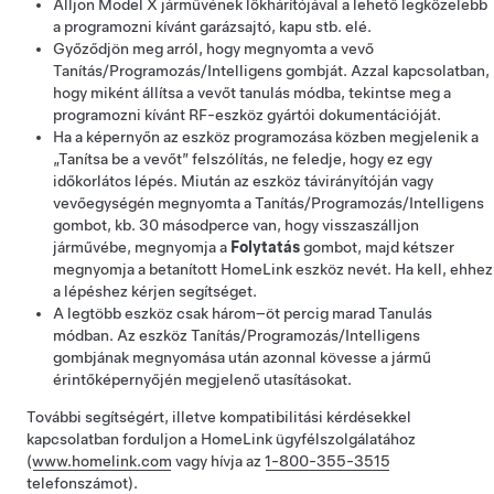
Álljon
Model X
járművének lökhárítójával a lehető legközelebb
a programozni kívánt garázsajtó, kapu stb. elé.
Győződjön meg arról, hogy megnyomta a vevő
Tanítás/Programozás/Intelligens gombját. Azzal kapcsolatban,
hogy miként állítsa a vevőt tanulás módba, tekintse meg a
programozni kívánt RF-eszköz gyártói dokumentációját.
Ha a képernyőn az eszköz programozása közben megjelenik a
„Tanítsa be a vevőt” felszólítás, ne feledje, hogy ez egy
időkorlátos lépés. Miután az eszköz távirányítóján vagy
vevőegységén megnyomta a Tanítás/Programozás/Intelligens
gombot, kb. 30 másodperce van, hogy visszaszálljon
járművébe, megnyomja a
Folytatás
gombot, majd kétszer
megnyomja a betanított HomeLink eszköz nevét. Ha kell, ehhez
a lépéshez kérjen segítséget.
A legtöbb eszköz csak három–öt percig marad Tanulás
módban. Az eszköz Tanítás/Programozás/Intelligens
gombjának megnyomása után azonnal kövesse a jármű
érintőképernyőjén megjelenő utasításokat.
További segítségért, illetve kompatibilitási kérdésekkel
kapcsolatban forduljon a HomeLink ügyfélszolgálatához
(
www.homelink.com
vagy hívja az
1-800-355-3515
telefonszámot).