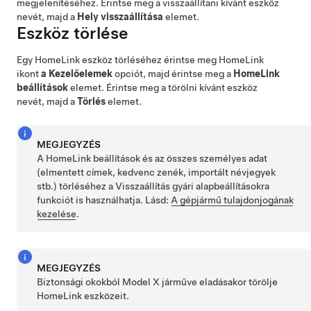
megjelenítéséhez. Érintse meg a visszaállítani kívánt eszköz
nevét, majd a
Hely visszaállítása
elemet.
Eszköz törlése
Egy HomeLink eszköz törléséhez érintse meg HomeLink
ikont
a Kezelőelemek
opciót, majd érintse meg a
HomeLink
beállítások
elemet. Érintse meg a törölni kívánt eszköz
nevét, majd a
Törlés
elemet.
MEGJEGYZÉS
A HomeLink beállítások és az összes személyes adat
(elmentett címek, kedvenc zenék, importált névjegyek
stb.) törléséhez a Visszaállítás gyári alapbeállításokra
funkciót is használhatja. Lásd:
A gépjármű tulajdonjogának
kezelése
.
MEGJEGYZÉS
Biztonsági okokból
Model X
járműve eladásakor törölje
HomeLink eszközeit.