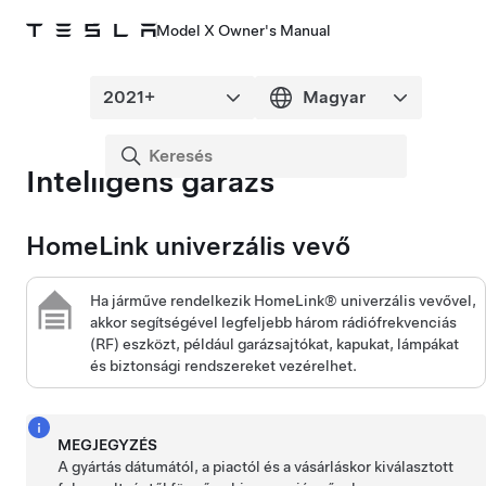
Model X Owner's Manual
Intelligens garázs
HomeLink univerzális vevő
Ha járműve rendelkezik HomeLink® univerzális vevővel,
akkor segítségével legfeljebb három rádiófrekvenciás
(RF) eszközt, például garázsajtókat, kapukat, lámpákat
és biztonsági rendszereket vezérelhet.
MEGJEGYZÉS
A gyártás dátumától, a piactól és a vásárláskor kiválasztott