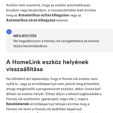
Amikor nem szeretné, hogy az eszköz automatikusan
kinyíljon vagy bezáródjon, a visszaszámlálás alatt érintse
meg az
Automatikus nyitás kihagyása
vagy az
Automatikus zárás kihagyása
elemet.
MEGJEGYZÉS
Ne hagyatkozzon a HomeLink szolgáltatásra az eszköz
teljes bezáródásához.
A HomeLink eszköz helyének
visszaállítása
Ha időnként azt tapasztalja, hogy a HomeLink eszköz nem
nyílik ki, vagy az érintőképernyő nem jelenít meg értesítést,
ahogy megközelíti a programozott eszközt, akkor vissza kell
állítani az eszköz helyét. Ehhez álljon a lehető legközelebb a
HomeLink eszközhöz (garázsajtó, kapu stb.), majd a
Kezelőelemek
érintőképernyő
tetején érintse meg a
HomeLink ikont a HomeLink beállítási képernyő