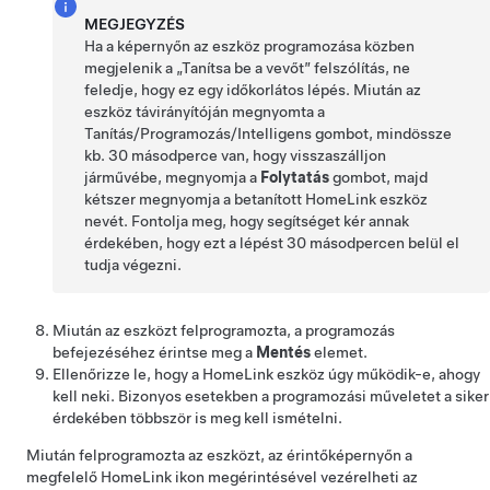
MEGJEGYZÉS
Ha a képernyőn az eszköz programozása közben
megjelenik a „Tanítsa be a vevőt” felszólítás, ne
feledje, hogy ez egy időkorlátos lépés. Miután az
eszköz távirányítóján megnyomta a
Tanítás/Programozás/Intelligens gombot, mindössze
kb. 30 másodperce van, hogy visszaszálljon
járművébe, megnyomja a
Folytatás
gombot, majd
kétszer megnyomja a betanított HomeLink eszköz
nevét. Fontolja meg, hogy segítséget kér annak
érdekében, hogy ezt a lépést 30 másodpercen belül el
tudja végezni.
Miután az eszközt felprogramozta, a programozás
befejezéséhez érintse meg a
Mentés
elemet.
Ellenőrizze le, hogy a HomeLink eszköz úgy működik-e, ahogy
kell neki. Bizonyos esetekben a programozási műveletet a siker
érdekében többször is meg kell ismételni.
Miután felprogramozta az eszközt, az érintőképernyőn a
megfelelő HomeLink ikon megérintésével vezérelheti az