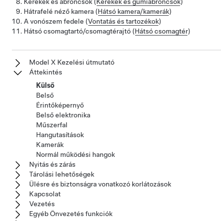
Kerekek és abroncsok (
Kerekek és gumiabroncsok
)
Hátrafelé néző kamera (
Hátsó kamera/kamerák
)
A vonószem fedele (
Vontatás és tartozékok
)
Hátsó csomagtartó/csomagtérajtó (
Hátsó csomagtér
)
Model X Kezelési útmutató
Áttekintés
Külső
Belső
Érintőképernyő
Belső elektronika
Műszerfal
Hangutasítások
Kamerák
Normál működési hangok
Nyitás és zárás
Tárolási lehetőségek
Ülésre és biztonságra vonatkozó korlátozások
Kapcsolat
Vezetés
Egyéb Önvezetés funkciók