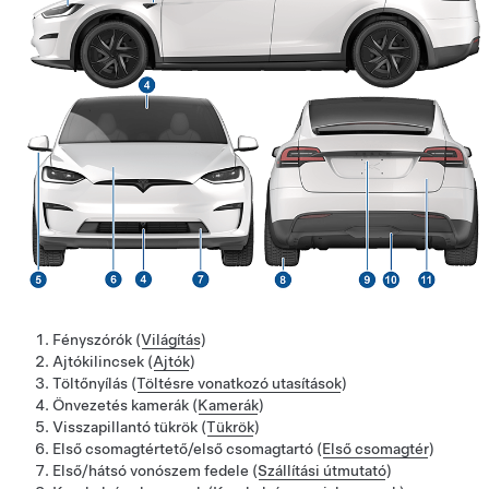
Fényszórók (
Világítás
)
Ajtókilincsek (
Ajtók
)
Töltőnyílás (
Töltésre vonatkozó utasítások
)
Önvezetés
kamerák (
Kamerák
)
Visszapillantó tükrök (
Tükrök
)
Első csomagtértető/első csomagtartó (
Első csomagtér
)
Első/hátsó vonószem fedele (
Szállítási útmutató
)