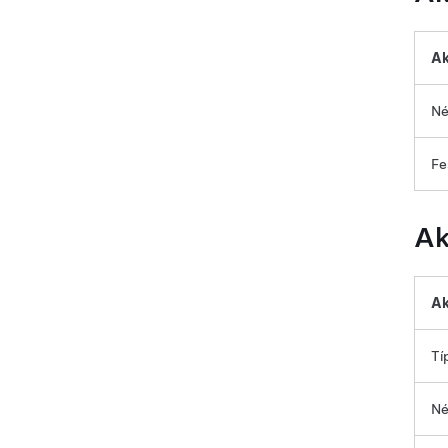
Ak
Né
Fe
Ak
Ak
Tí
Né