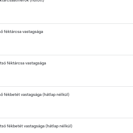
ktárcsaátmérők (hűtött)
ső féktárcsa vastagsága
tsó féktárcsa vastagsága
ső fékbetét vastagsága (hátlap nélkül)
tsó fékbetét vastagsága (hátlap nélkül)