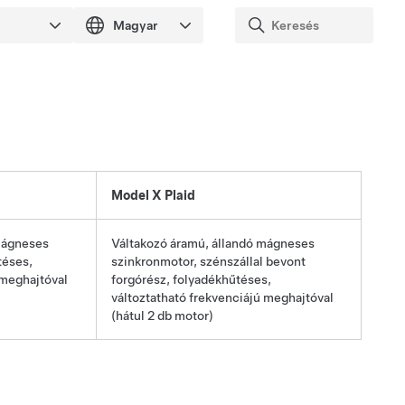
Model X Plaid
mágneses
Váltakozó áramú, állandó mágneses
téses,
szinkronmotor, szénszállal bevont
 meghajtóval
forgórész, folyadékhűtéses,
változtatható frekvenciájú meghajtóval
(hátul 2 db motor)