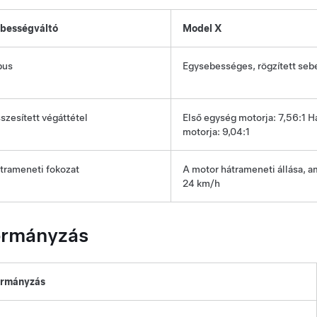
bességváltó
Model X
pus
Egysebességes, rögzített seb
szesített végáttétel
Első egység motorja: 7,56:1 
motorja: 9,04:1
trameneti fokozat
A motor hátrameneti állása, a
24 km/h
rmányzás
rmányzás