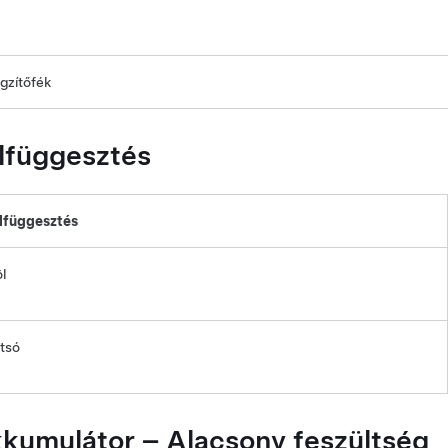
gzítőfék
lfüggesztés
lfüggesztés
öl
tsó
kumulátor –
Alacsony feszültség