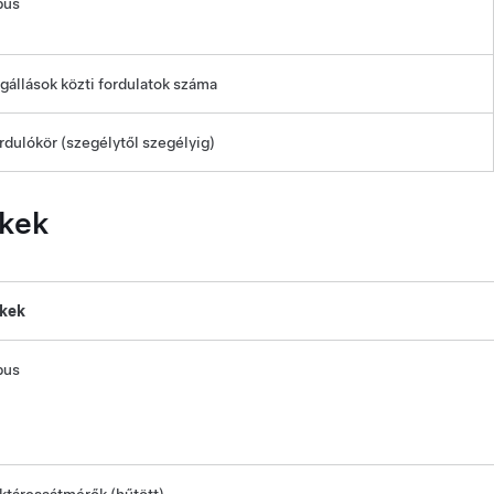
pus
gállások közti fordulatok száma
rdulókör (szegélytől szegélyig)
kek
kek
pus