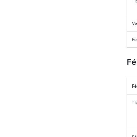
Tí
Vé
Fo
Fé
Fé
Tí