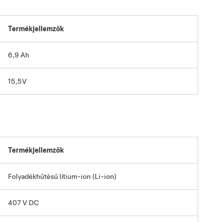
Termékjellemzők
6,9 Ah
15,5V
Termékjellemzők
Folyadékhűtésű lítium-ion (Li-ion)
407 V DC