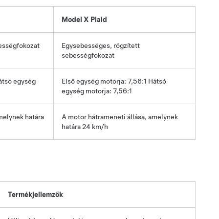
Model X Plaid
ességfokozat
Egysebességes, rögzített
sebességfokozat
Hátsó egység
Első egység motorja: 7,56:1 Hátsó
egység motorja: 7,56:1
melynek határa
A motor hátrameneti állása, amelynek
határa
24 km/h
Termékjellemzők