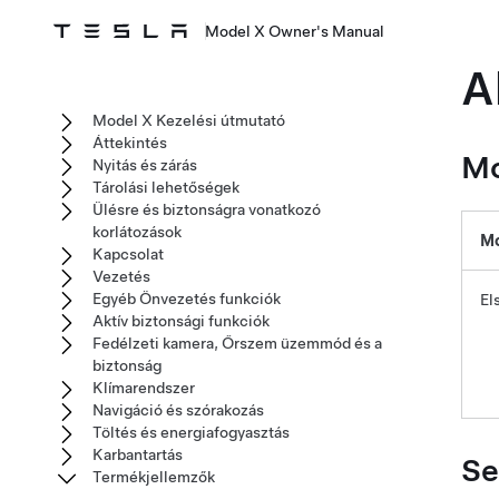
Model X Owner's Manual
A
Model X Kezelési útmutató
Áttekintés
Mo
Nyitás és zárás
Tárolási lehetőségek
Ülésre és biztonságra vonatkozó
korlátozások
Mo
Kapcsolat
Vezetés
Egyéb Önvezetés funkciók
El
Aktív biztonsági funkciók
Fedélzeti kamera, Őrszem üzemmód és a
biztonság
Klímarendszer
Navigáció és szórakozás
Töltés és energiafogyasztás
Karbantartás
Se
Termékjellemzők