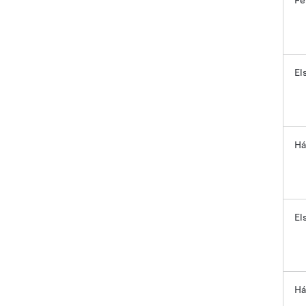
Fé
El
Há
El
Há