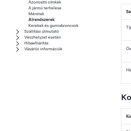
Azonosító címkék
A jármű terhelése
Se
Méretek
Alrendszerek
Kerekek és gumiabroncsok
Tí
Szállítási útmutató
Vészhelyzet esetén
Hibaelhárítás
Ös
Vásárlói információk
Há
Ko
Ko