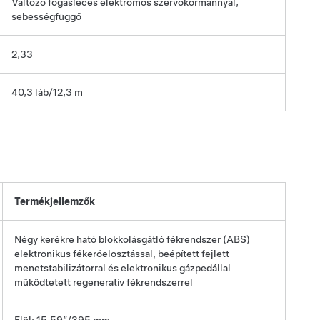
Változó fogasléces elektromos szervokormánnyal,
sebességfüggő
2,33
40,3 láb/12,3 m
Termékjellemzők
Négy kerékre ható blokkolásgátló fékrendszer (ABS)
elektronikus fékerőelosztással, beépített fejlett
menetstabilizátorral és elektronikus gázpedállal
működtetett regeneratív fékrendszerrel