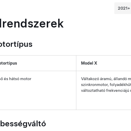
lrendszerek
tortípus
tortípus
Model X
ső és hátsó motor
Váltakozó áramú, állandó 
szinkronmotor, folyadékhű
változtatható frekvenciájú
bességváltó