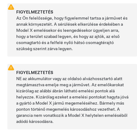
FIGYELMEZTETÉS
Az Ön felelőssége, hogy figyelemmel tartsa a járművet és
annak környezetét. A sérülések elkerülése érdekében a
Model X
emelésekor és leengedésekor ügyeljen arra,
hogy a terület szabad legyen, és hogy az ajtók, az első
csomagtartó és
a felfelé nyíló hátsó csomagtérajtó
szükség szerint zárva legyen.
FIGYELMEZTETÉS
NE az akkumulátor vagy az oldalsó alvázhossztartó alatt
megtámasztva emelje meg a járművet. Az emelőkarokat
kizárólag az alábbi ábrán látható emelési pontok alá
helyezze. Kizárólag ezeket a emelési pontokat hagyta jóvá
a gyártó a
Model X
jármű megemeléséhez. Bármely más
ponton történő megemelés károsodáshoz vezethet. A
garancia nem vonatkozik a
Model X
helytelen emeléséből
adódó károsodásra.