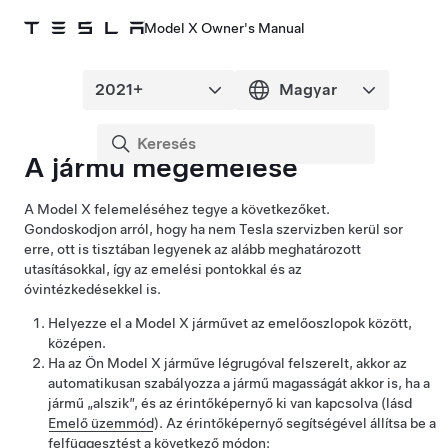
Model X Owner's Manual
A jármű megemelése
A
Model X
felemeléséhez tegye a következőket.
Gondoskodjon arról, hogy ha nem Tesla szervizben kerül sor
erre, ott is tisztában legyenek az alább meghatározott
utasításokkal, így az emelési pontokkal és az
óvintézkedésekkel is.
Helyezze el a
Model X
járművet az emelőoszlopok között,
középen.
Ha az Ön
Model X
járműve légrugóval felszerelt, akkor az
automatikusan szabályozza a jármű magasságát akkor is, ha a
jármű „alszik”, és az érintőképernyő ki van kapcsolva (lásd
Emelő üzemmód
). Az érintőképernyő segítségével állítsa be a
felfüggesztést a következő módon: