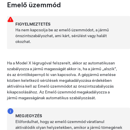
Emelő üzemmód
FIGYELMEZTETÉS
Ha nem kapcsolja be az emelő üzemmódot, a jármű
önszintszabályozhat, ami kárt, sérülést vagy halált
okozhat.
Ha a
Model X
légrugóval felszerelt, akkor az automatikusan
szabályozza a jármű magasságát akkor is, ha a jármű „alszik”,
és az érintőképernyő ki van kapcsolva. A gépjármű emelése
közben keletkező sérülések megakadályozása érdekében
aktiválnia kell az Emelő üzemmódot az önszintszabályozás
kikapcsolásához. Az Emelő üzemmód megakadályozza a
jármű magasságának automatikus szabályozását.
MEGJEGYZÉS
Előfordulhat, hogy az emelő üzemmód váratlanul
aktiválódik olyan helyzetekben, amikor a jármű tömegének