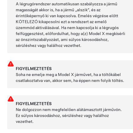
A légrugórendszer automatikusan szabályozza a jármű
magasságát akkor is, ha a jármű „alszik”, és az
érintőképernyő ki van kapcsolva. Emelés végzése előtt
KÖTELEZŐ kikapcsolni ezt a rendszert az emelő
üzemmód aktiválásával. Ha nem kapcsolja ki a légrugós
felfüggesztést, előfordulhat, hogy a(z)
Model X
megkísérli
az önszintszabályozást, ami súlyos károsodáshoz,
sérüléshez vagy halálhoz vezethet.
FIGYELMEZTETÉS
Soha ne emelje meg a
Model X
járművet, ha a töltőkábel
csatlakoztatva van, akkor sem, ha éppen nem folyik töltés.
FIGYELMEZTETÉS
Ne dolgozzon nem megfelelően alátámasztott járművön.
Ez súlyos károsodáshoz, sérüléshez vagy halálhoz
vezethet.