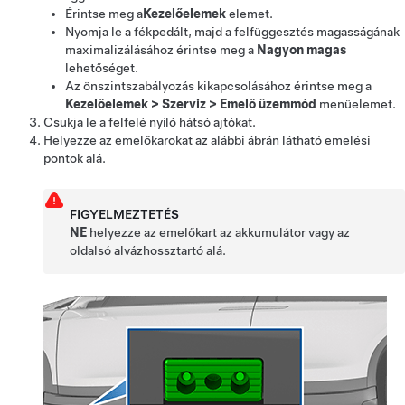
Érintse meg a
Kezelőelemek
elemet.
Nyomja le a fékpedált, majd a felfüggesztés magasságának
maximalizálásához érintse meg a
Nagyon magas
lehetőséget.
Az önszintszabályozás kikapcsolásához érintse meg a
Kezelőelemek
>
Szerviz
>
Emelő üzemmód
menüelemet.
Csukja le a felfelé nyíló hátsó ajtókat.
Helyezze az emelőkarokat az alábbi ábrán látható emelési
pontok alá.
FIGYELMEZTETÉS
NE
helyezze az emelőkart az akkumulátor vagy az
oldalsó alvázhossztartó alá.