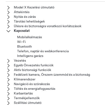
Model X Kezelési útmutató
Áttekintés
Nyitás és zárás
Tárolási lehetőségek
Ülésre és biztonságra vonatkozó korlátozások
Kapcsolat
Mobilalkalmazás
Wi-Fi
Bluetooth
Telefon, naptár és webkonferencia
Intelligens garázs
Vezetés
Egyéb Önvezetés funkciók
Aktív biztonsági funkciók
Fedélzeti kamera, Őrszem üzemmód és a biztonság
Klímarendszer
Navigáció és szórakozás
Töltés és energiafogyasztás
Karbantartás
Termékjellemzők
Szállítási útmutató