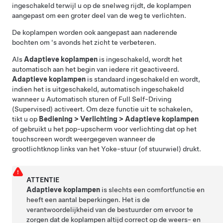
ingeschakeld terwijl u op de snelweg rijdt, de koplampen
aangepast om een groter deel van de weg te verlichten.
De koplampen worden ook aangepast aan naderende
bochten om 's avonds het zicht te verbeteren.
Als
Adaptieve koplampen
is ingeschakeld, wordt het
automatisch aan het begin van iedere rit geactiveerd.
Adaptieve koplampen
is standaard ingeschakeld
en wordt,
indien het is uitgeschakeld, automatisch ingeschakeld
wanneer u
Automatisch sturen
of
Full Self-Driving
(Supervised)
activeert
. Om deze functie uit te schakelen,
tikt u op
Bediening
>
Verlichting
>
Adaptieve koplampen
of gebruikt u het pop-upscherm voor verlichting dat op het
touchscreen wordt weergegeven wanneer de
grootlichtknop links van het
Yoke-stuur (of stuurwiel)
drukt.
ATTENTIE
Adaptieve koplampen
is slechts een comfortfunctie en
heeft een aantal beperkingen. Het is de
verantwoordelijkheid van de bestuurder om ervoor te
zorgen dat de koplampen altijd correct op de weers- en