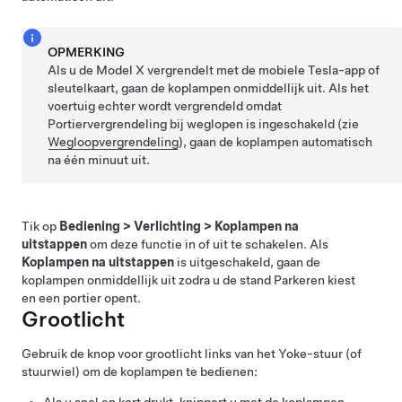
OPMERKING
Als u de
Model X
vergrendelt met de mobiele Tesla-app
of
sleutelkaart
, gaan de koplampen onmiddellijk uit. Als het
voertuig echter wordt vergrendeld omdat
Portiervergrendeling bij weglopen is ingeschakeld (zie
Wegloopvergrendeling
), gaan de koplampen automatisch
na één minuut uit.
Tik op
Bediening
>
Verlichting
>
Koplampen na
uitstappen
om deze functie in of uit te schakelen. Als
Koplampen na uitstappen
is uitgeschakeld, gaan de
koplampen onmiddellijk uit zodra u de stand Parkeren kiest
en een portier opent.
Grootlicht
Gebruik de knop voor grootlicht links van het
Yoke-stuur (of
stuurwiel)
om de koplampen te bedienen:
Als u snel en kort drukt, knippert u met de koplampen.