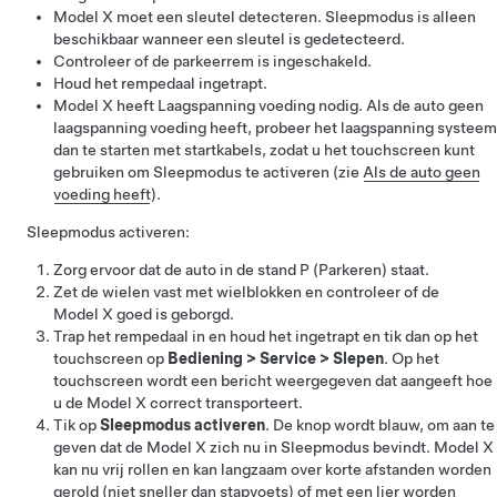
Model X
moet een sleutel detecteren.
Sleepmodus
is alleen
beschikbaar wanneer een sleutel is gedetecteerd.
Controleer of de parkeerrem is ingeschakeld.
Houd het rempedaal ingetrapt.
Model X
heeft
Laagspanning
voeding nodig. Als de auto geen
laagspanning
voeding heeft, probeer het
laagspanning
systeem
dan te starten met startkabels, zodat u het touchscreen kunt
gebruiken om
Sleepmodus
te activeren (zie
Als de auto geen
voeding heeft
).
Sleepmodus
activeren:
Zorg ervoor dat de auto in de stand P (Parkeren) staat.
Zet de wielen vast met wielblokken en controleer of de
Model X
goed is geborgd.
Trap het rempedaal in en houd het ingetrapt en tik dan op het
touchscreen op
Bediening
>
Service
>
Slepen
. Op het
touchscreen wordt een bericht weergegeven dat aangeeft hoe
u de
Model X
correct transporteert.
Tik op
Sleepmodus activeren
. De knop wordt blauw, om aan te
geven dat de
Model X
zich nu in
Sleepmodus
bevindt.
Model X
kan nu vrij rollen en kan langzaam over korte afstanden worden
gerold (niet sneller dan stapvoets) of met een lier worden