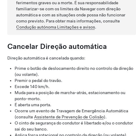
ferimentos graves ou a morte. É sua responsabilidade
familiarizar-se com os limites da
Navegar com direção
automática
e com as situações onde possa não funcionar
como previsto. Para obter mais informações, consulte
Condução autónoma
Limitações e avisos
.
Cancelar
Direção automática
Direção automática
é cancelada quando:
Prime o botão de deslocamento direito no
controlo da direção
(ou volante)
.
Premir o pedal do travão.
Excede
140 km/h
.
Muda para a posição de marcha-atrás, estacionamento ou
ponto-morto.
É aberta uma porta.
Ocorre um evento de Travagem de Emergência Automática
(consulte
Assistente de Prevenção de Colisão
).
O cinto de segurança do condutor é libertado e/ou o condutor
sai do seu banco.
Aplica força rotacional no
controlo da direção (ou volante)