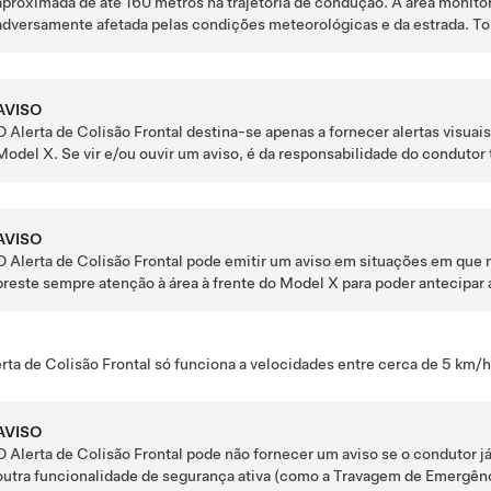
aproximada de até
160 metros
na trajetória de condução. A área monitor
adversamente afetada pelas condições meteorológicas e da estrada. T
AVISO
O Alerta de Colisão Frontal destina-se apenas a fornecer alertas visuais
Model X
. Se vir e/ou ouvir um aviso, é da responsabilidade do conduto
AVISO
O Alerta de Colisão Frontal pode emitir um aviso em situações em que n
preste sempre atenção à área à frente do
Model X
para poder antecipar
rta de Colisão Frontal só funciona a velocidades entre cerca de
5 km/h
AVISO
O Alerta de Colisão Frontal pode não fornecer um aviso se o condutor já 
outra funcionalidade de segurança ativa (como a Travagem de Emergên