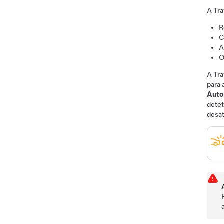
A Tra
R
C
A
O
A Tra
para 
Auto
detet
desat