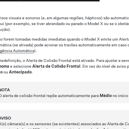
isos visuais e sonoros
(e, em algumas regiões, hápticos)
são automatic
ui (por exemplo, se tiver abrandado ou parado o
Model X
ou se o obstác
ução).
ão forem tomadas medidas imediatas quando o
Model X
emite um Alerta
ática (se ativada) pode acionar os travões automaticamente em caso 
gência Automática
).
redefinição, o Alerta de Colisão Frontal está ativado. Para ajustar a se
noma
e selecione
Alerta de Colisão Frontal
. Em vez do nível de aviso
io
ou
Antecipado
.
NOTA
O alerta de colisão frontal repõe automaticamente para
Médio
no início
AVISO
A(s) câmara(s)
e os sensores (se existentes)
associados ao Alerta de Co