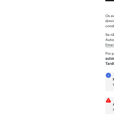
Os av
dimin
cond
Se n
Autom
Emer
Por p
autó
Tard