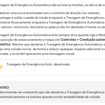
vagem de Emergência Automática não aciona os travões, ou deixa de os
ealizar uma curva acentuada com o
controlo da direção (ou volante)
.
arregar e soltar o pedal do travão enquanto a Travagem de Emergência 
celerar bruscamente enquanto a Travagem de Emergência Automática es
 veículo, motociclo, bicicleta ou peão já não for detetado à frente ou at
vagem de Emergência Automática está sempre ativa quando liga o
Mod
a posição de estacionamento e toque em
Controlos
>
Condução autó
mática
.
Mesmo que desative a Travagem de Emergência Automática, o v
ar uma colisão inicial, de forma a reduzir qualquer impacto adicional (
ivada, o ecrã tátil apresenta uma mensagem visual.
Travagem de Emergência Auto. desativada
AVISO
Recomenda-se vivamente que não desative a Travagem de Emergência A
automaticamente os travões quando existir probabilidade de colisão.