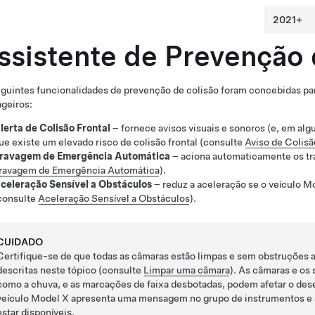
ssistente de Prevenção 
guintes funcionalidades de prevenção de colisão foram concebidas pa
geiros:
lerta de Colisão Frontal
– fornece avisos visuais e sonoros
(e, em alg
ue existe um elevado risco de colisão frontal (consulte
Aviso de Colisã
ravagem de Emergência Automática
– aciona automaticamente os tra
ravagem de Emergência Automática
).
celeração Sensível a Obstáculos
– reduz a aceleração se o veículo
Mo
consulte
Aceleração Sensível a Obstáculos
).
CUIDADO
Certifique-se de que todas as câmaras estão limpas e sem obstruções an
descritas neste tópico (consulte
Limpar uma câmara
). As câmaras
e os 
como a chuva, e as marcações de faixa desbotadas, podem afetar o de
veículo
Model X
apresenta uma mensagem no
grupo de instrumentos
e 
estar disponíveis.