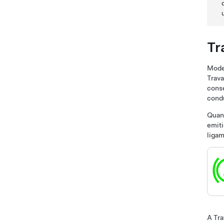
Tr
Mode
Trava
conse
cond
Quan
emiti
ligam
A Tr