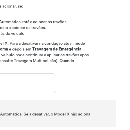
 acionar, se:
Automática está a acionar os travões.
tá a acionar os travões.
rás do veículo.
el X
. Para a desativar na condução atual, mude
noma
e depois em
Travagem de Emergência
eículo pode continuar a aplicar os travões após
consulte
Travagem Multicolisão
).
Quando
utomática. Se a desativar, o
Model X
não aciona