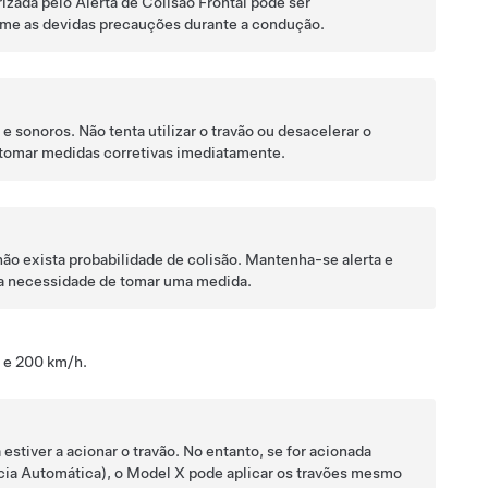
izada pelo Alerta de Colisão Frontal pode ser
ome as devidas precauções durante a condução.
 e sonoros. Não tenta utilizar o travão ou desacelerar o
r tomar medidas corretivas imediatamente.
ão exista probabilidade de colisão. Mantenha-se alerta e
 a necessidade de tomar uma medida.
 e 200 km/h
.
estiver a acionar o travão. No entanto, se for acionada
cia Automática), o
Model X
pode aplicar os travões mesmo