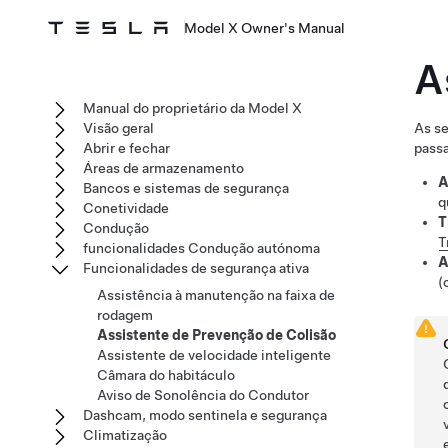
Model X Owner's Manual
A
Manual do proprietário da Model X
Visão geral
As se
Abrir e fechar
passa
Áreas de armazenamento
A
Bancos e sistemas de segurança
q
Conetividade
T
Condução
T
funcionalidades Condução autónoma
A
Funcionalidades de segurança ativa
(
Assistência à manutenção na faixa de
rodagem
Assistente de Prevenção de Colisão
Assistente de velocidade inteligente
Câmara do habitáculo
Aviso de Sonolência do Condutor
Dashcam, modo sentinela e segurança
Climatização