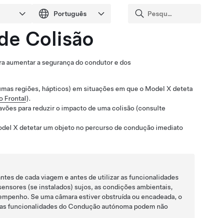
de Colisão
ra aumentar a segurança do condutor e dos
umas regiões, hápticos)
em situações em que o
Model X
deteta
o Frontal
).
vões para reduzir o impacto de uma colisão (consulte
del X
detetar um objeto no percurso de condução imediato
tes de cada viagem e antes de utilizar as funcionalidades
sensores (se instalados)
sujos, as condições ambientais,
sempenho. Se uma câmara estiver obstruída ou encadeada, o
as funcionalidades do
Condução autónoma
podem não