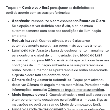
Toque em
Controlos
>
Ecrã
para ajustar as definições do
ecrã de acordo com as suas preferências:
Aparência
: Personalize o ecrã escolhendo
Escuro
ou
Claro
.
Se a opção estiver definida para
Auto
, o brilho muda
automaticamente com base nas condições de iluminação
ambiente.
Reduzir luz azul
: Quando ativada, o ecrã ajusta-se
automaticamente para utilizar cores mais quentes à noite.
Luminosidade
: Arraste a barra de deslocamento manualmente
para controlar o nível de luminosidade. Se o
Modo do Ecrã
estiver definido para
Auto
, o ecrã tátil é ajustado com base nas
condições de iluminação ambiente e na sua preferência de
brilho.
Model X
memoriza a preferência de brilho selecionada
e ajusta o ecrã tátil em conformidade.
Câmara de ângulo morto automática
: Toque para ativar ou
desativar
Câmara de ângulo morto automática
. Para obter mais
informações, consulte
Câmara de ângulo morto automática
.
Modo limpeza do ecrã
: Quando ativado, o ecrã tátil escurece e
é temporariamente desativado para facilitar a limpeza. Siga as
instruções no ecrã para sair do Modo de Limpeza do Ecrã.
Função da roda de deslocamento
: Selecione as definições