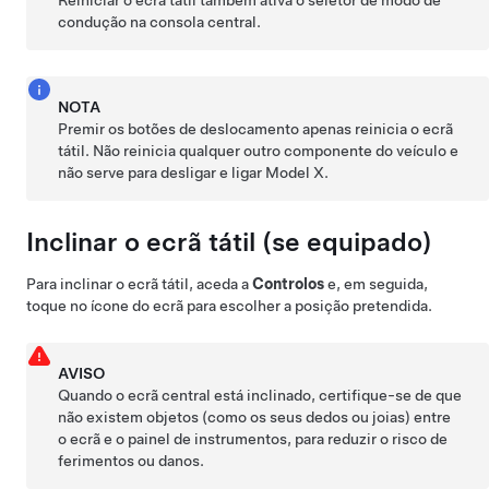
Reiniciar o ecrã tátil também ativa o seletor de modo de
condução na consola central.
NOTA
Premir os botões de deslocamento apenas reinicia o ecrã
tátil. Não reinicia qualquer outro componente do veículo e
não serve para desligar e ligar
Model X
.
Inclinar o ecrã tátil (se equipado)
Para inclinar o ecrã tátil, aceda a
Controlos
e, em seguida,
toque no ícone do ecrã para escolher a posição pretendida.
AVISO
Quando o ecrã central está inclinado, certifique-se de que
não existem objetos (como os seus dedos ou joias) entre
o ecrã e o painel de instrumentos, para reduzir o risco de
ferimentos ou danos.