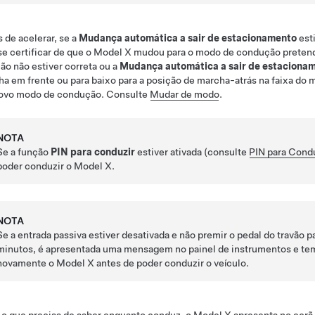
 de acelerar, se a
Mudança automática a sair de estacionamento
esti
se certificar de que o
Model X
mudou para o modo de condução pretendi
ão não estiver correta ou a
Mudança automática a sair de estaciona
a em frente ou para baixo para a posição de marcha-atrás na faixa do 
ovo modo de condução. Consulte
Mudar de modo
.
NOTA
Se a função
PIN para conduzir
estiver ativada (consulte
PIN para Cond
poder conduzir o
Model X
.
NOTA
Se a entrada passiva estiver desativada e não premir o pedal do travão pa
minutos, é apresentada uma mensagem no
painel de instrumentos
e tem
novamente o
Model X
antes de poder conduzir o veículo.