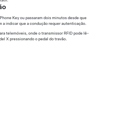
tátil
.
ão
a Phone Key ou passaram dois minutos desde que
em a indicar que a condução requer autenticação.
ara telemóveis, onde o transmissor RFID pode lê-
del X
pressionando o pedal do travão.