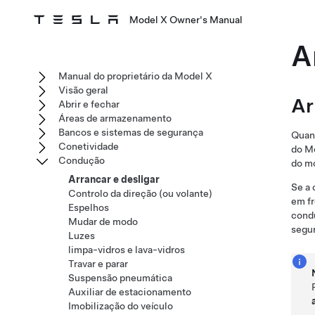
Model X Owner's Manual
A
Manual do proprietário da Model X
Visão geral
Ar
Abrir e fechar
Áreas de armazenamento
Bancos e sistemas de segurança
Quand
Conetividade
do
M
Condução
do mo
Arrancar e desligar
Se a
Controlo da direção (ou volante)
em fr
Espelhos
cond
Mudar de modo
segur
Luzes
limpa-vidros e lava-vidros
Travar e parar
Suspensão pneumática
Auxiliar de estacionamento
Imobilização do veículo