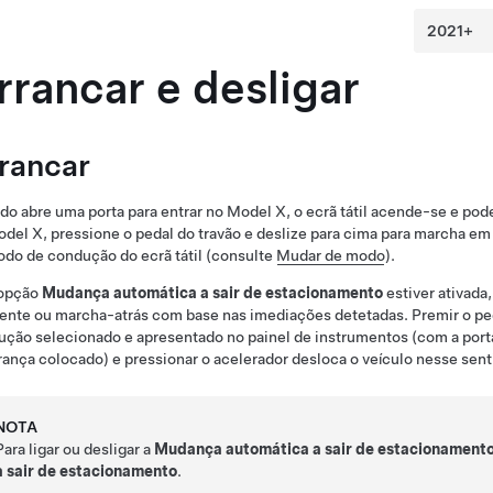
rrancar e desligar
rancar
o abre uma porta para entrar no
Model X
, o ecrã tátil acende-se e po
odel X
, pressione o pedal do travão e deslize para cima para marcha em
do de condução do ecrã tátil (consulte
Mudar de modo
).
 opção
Mudança automática a sair de estacionamento
estiver ativada
ente ou marcha-atrás com base nas imediações detetadas. Premir o ped
ução selecionado e apresentado no
painel de instrumentos
(com a port
ança colocado) e pressionar o acelerador desloca o veículo nesse sen
NOTA
Para ligar ou desligar a
Mudança automática a sair de estacionament
a sair de estacionamento
.