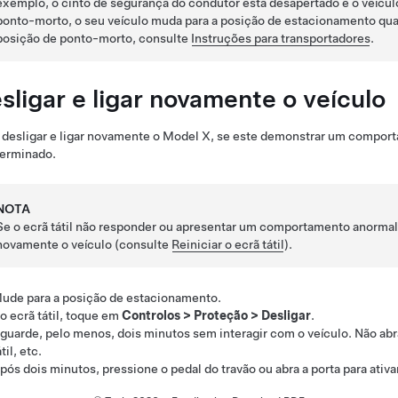
exemplo, o cinto de segurança do condutor está desapertado e o veícul
ponto-morto, o seu veículo muda para a posição de estacionamento quan
posição de ponto-morto, consulte
Instruções para transportadores
.
sligar e ligar novamente o veículo
desligar e ligar novamente o
Model X
, se este demonstrar um comport
terminado.
NOTA
Se o ecrã tátil não responder ou apresentar um comportamento anormal, 
novamente o veículo (consulte
Reiniciar o ecrã tátil
).
ude para a posição de estacionamento.
o ecrã tátil, toque em
Controlos
>
Proteção
>
Desligar
.
guarde, pelo menos, dois minutos sem interagir com o veículo. Não abra
átil, etc.
pós dois minutos,
pressione o pedal do travão ou
abra a porta para ativa