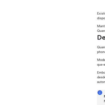
Exist
dispo
Mante
Quand
De
Quand
phon
Mode
que e
Embor
desd
autom