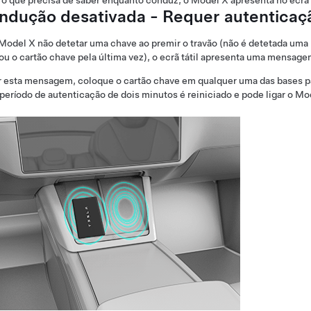
o que precisa de saber enquanto conduz, o
Model X
apresenta no
ecrã 
ndução desativada - Requer autenticaç
Model X
não detetar uma chave ao premir o travão (não é detetada um
zou o cartão chave pela última vez), o ecrã tátil apresenta uma mensag
r esta mensagem, coloque o cartão chave em qualquer uma das bases p
 período de autenticação de
dois minutos
é reiniciado e pode ligar o
Mo