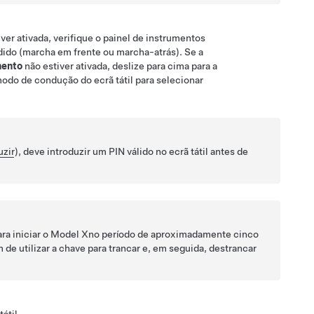
ver ativada, verifique o
painel de instrumentos
do (marcha em frente ou marcha-atrás). Se a
mento
não estiver ativada, deslize para cima para a
modo de condução do ecrã tátil para selecionar
uzir
), deve introduzir um PIN válido no ecrã tátil antes de
ra iniciar o
Model X
no período de aproximadamente cinco
 de utilizar a chave para trancar e, em seguida, destrancar