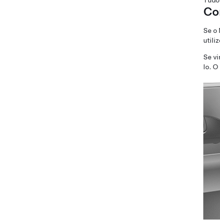
Tudo 
Co
Se o
utili
Se vi
lo. O