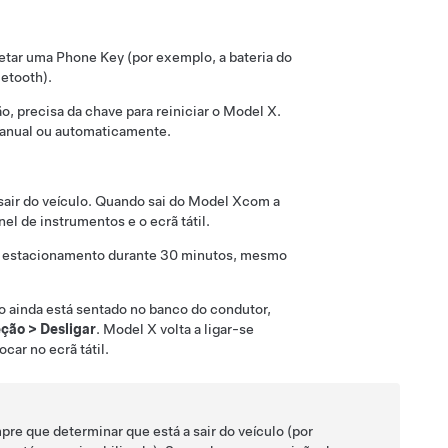
etar uma Phone Key (por exemplo, a bateria do
uetooth).
 precisa da chave para reiniciar o
Model X
.
manual ou automaticamente.
air do veículo.
Quando sai do
Model X
com a
nel de instrumentos e o ecrã tátil
.
e estacionamento durante 30 minutos, mesmo
 ainda está sentado no banco do condutor,
eção
>
Desligar
.
Model X
volta a ligar-se
ocar no ecrã tátil
.
e que determinar que está a sair do veículo (por