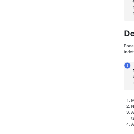
De
Pode 
inde
M
N
A
t
A