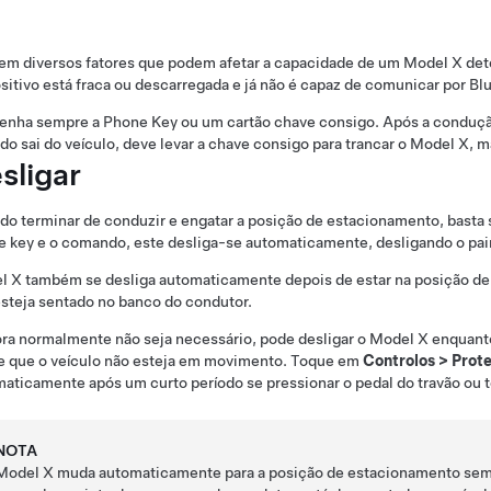
em diversos fatores que podem afetar a capacidade de um
Model X
det
sitivo está fraca ou descarregada e já não é capaz de comunicar por Bl
nha sempre a Phone Key ou um cartão chave consigo. Após a condução,
o sai do veículo, deve levar a chave consigo para trancar o
Model X
, 
sligar
o terminar de conduzir e engatar a posição de estacionamento, basta s
e key e o comando
, este desliga-se automaticamente, desligando o
pai
l X
também se desliga automaticamente depois de estar na posição d
steja sentado no banco do condutor.
a normalmente não seja necessário, pode desligar o
Model X
enquanto
e que o veículo não esteja em movimento. Toque em
Controlos
>
Prot
aticamente após um curto período se pressionar o pedal do travão ou
t
NOTA
Model X
muda automaticamente para a posição de estacionamento sempr