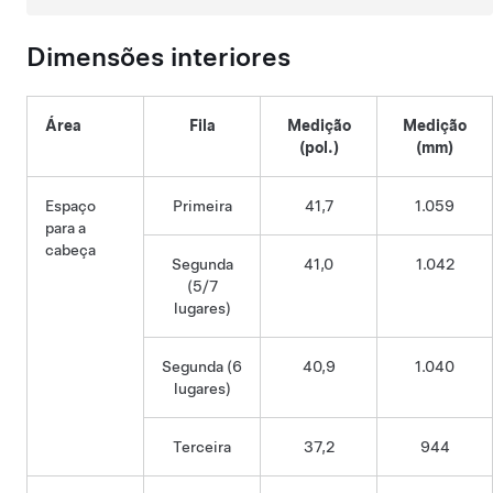
Dimensões interiores
Área
Fila
Medição
Medição
(pol.)
(mm)
Espaço
Primeira
41,7
1.059
para a
cabeça
Segunda
41,0
1.042
(5/7
lugares)
Segunda (6
40,9
1.040
lugares)
Terceira
37,2
944