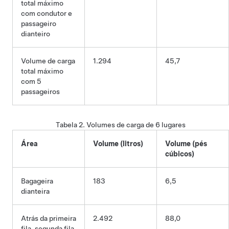
total máximo
com condutor e
passageiro
dianteiro
Volume de carga
1.294
45,7
total máximo
com 5
passageiros
Tabela 2.
Volumes de carga de 6 lugares
Área
Volume (litros)
Volume (pés
cúbicos)
Bagageira
183
6,5
dianteira
Atrás da primeira
2.492
88,0
fila, segunda fila