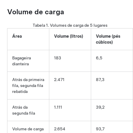
Volume de carga
Tabela 1.
Volumes de carga de 5 lugares
Área
Volume (litros)
Volume (pés
cúbicos)
Bagageira
183
6,5
dianteira
Atrás da primeira
2.471
87,3
fila, segunda fila
rebatida
Atrás da
1.111
39,2
segunda fila
Volume de carga
2.654
93,7