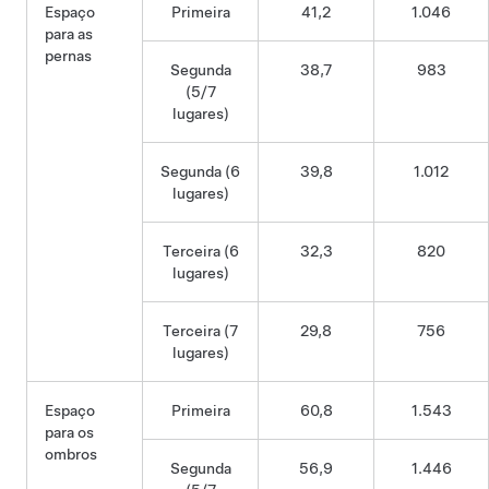
Espaço
Primeira
41,2
1.046
para as
pernas
Segunda
38,7
983
(5/7
lugares)
Segunda (6
39,8
1.012
lugares)
Terceira (6
32,3
820
lugares)
Terceira (7
29,8
756
lugares)
Espaço
Primeira
60,8
1.543
para os
ombros
Segunda
56,9
1.446