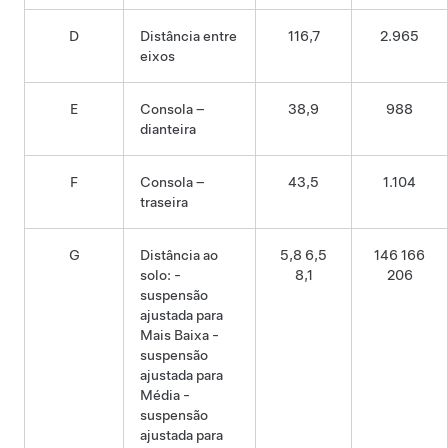
D
Distância entre
116,7
2.965
eixos
E
Consola –
38,9
988
dianteira
F
Consola –
43,5
1.104
traseira
G
Distância ao
5,8 6,5
146 166
solo: -
8,1
206
suspensão
ajustada para
Mais Baixa -
suspensão
ajustada para
Média -
suspensão
ajustada para