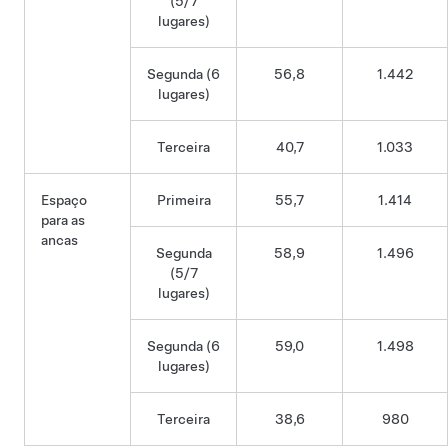
(5/7
lugares)
Segunda (6
56,8
1.442
lugares)
Terceira
40,7
1.033
Espaço
Primeira
55,7
1.414
para as
ancas
Segunda
58,9
1.496
(5/7
lugares)
Segunda (6
59,0
1.498
lugares)
Terceira
38,6
980