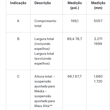
Indicação
Descrição
Medição
Medição
(pol.)
(mm)
A
Comprimento
199,1
5057
total
B
Largura total
89,4 78,7
2.271
(incluindo
1999
espelhos)
Largura total
(excluindo
espelhos)
C
Altura total: -
66,1 67,7
1.680
suspensão
1.720
ajustada para
Média -
suspensão
ajustada para
Mais Alta**