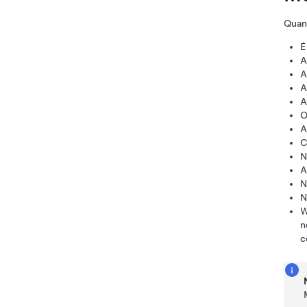
Quan
É
A
A
A
A
O
A
C
N
A
N
N
W
n
c