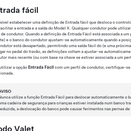
trada fácil
sível estabelecer uma definição de Entrada fácil que desloca o
controlo
facilitar a entrada e a saída do
Model X
. Qualquer condutor pode utilizar
l de condutor. Quando a definição de Entrada Fácil está associada a um 
te)
e o banco do condutor ajustam-se automaticamente quando a posiç
ndutor está desapertado, permitindo uma saída fácil do (e uma próxima
gar no pedal do travão, as definições voltam a ajustar-se automaticamen
tor mais recente (ou com base na chave se estiver associada a um perf
utilizar a opção
Entrada Fácil
com um perfil de condutor, certifique-se
ionada.
AVISO
Nunca utilize a função Entrada Fácil para deslocar automaticamente o 
uma cadeira de segurança para crianças estiver instalada num banco tra
reduzida, a deslocação do banco pode causar ferimentos nas pernas de u
do Valet