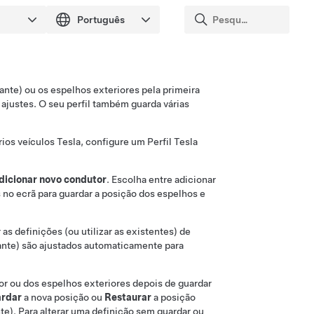
lante)
ou os espelhos exteriores pela primeira
s ajustes. O seu perfil também guarda várias
rios veículos Tesla, configure um Perfil Tesla
dicionar novo condutor
. Escolha entre adicionar
s no ecrã para guardar a posição dos espelhos e
as definições (ou utilizar as existentes) de
ante)
são ajustados automaticamente para
or ou dos espelhos exteriores depois de guardar
rdar
a nova posição ou
Restaurar
a posição
e). Para alterar uma definição sem guardar ou