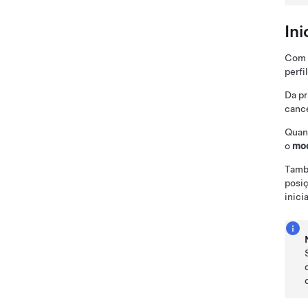
Ini
Com 
perfi
Da pr
cance
Quand
o
mod
També
posiç
inici