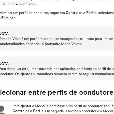
urar, ignore o comando.
eliminar um perfil de condutor, toque em
Controlos
>
Perfis
, selecion
a
Eliminar
.
NOTA
O modo Valet é um perfil de condutor incorporado utilizado para limitar
funcionalidades do
Model X
(consulte
Modo Valet
).
NOTA
Para desativar os ajustes automáticos aplicados com base no perfil de
condutor. Os ajustes automáticos também param se regular manualmen
lecionar entre perfis de condutore
Para ajustar o
Model X
com base num perfil de condutor, toque 
Controlos
>
Perfis
. Em seguida, escolha o condutor e o
Model