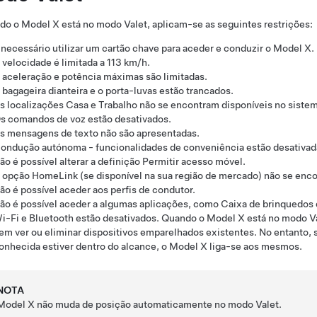
do o
Model X
está no modo Valet, aplicam-se as seguintes restrições:
 necessário utilizar um cartão chave para aceder e conduzir o
Model X
.
 velocidade é limitada a
113 km/h
.
 aceleração e potência máximas são limitadas.
 bagageira dianteira e o porta-luvas estão trancados.
s localizações Casa e Trabalho não se encontram disponíveis no siste
s comandos de voz estão desativados.
s mensagens de texto não são apresentadas.
ondução autónoma
- funcionalidades de conveniência estão desativad
ão é possível alterar a definição Permitir acesso móvel.
 opção HomeLink (se disponível na sua região de mercado) não se encon
ão é possível aceder aos perfis de condutor.
ão é possível aceder a algumas aplicações, como Caixa de brinquedos 
i-Fi e Bluetooth estão desativados. Quando o
Model X
está no modo Va
em ver ou eliminar dispositivos emparelhados existentes. No entanto,
onhecida estiver dentro do alcance, o
Model X
liga-se aos mesmos.
NOTA
Model X
não muda de posição automaticamente no modo Valet.