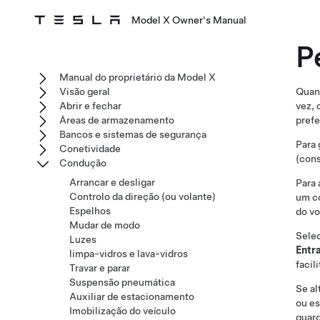
Model X Owner's Manual
P
Manual do proprietário da Model X
Visão geral
Quand
Abrir e fechar
vez, 
Áreas de armazenamento
prefe
Bancos e sistemas de segurança
Para 
Conetividade
(con
Condução
Arrancar e desligar
Para 
Controlo da direção (ou volante)
um co
Espelhos
do vo
Mudar de modo
Selec
Luzes
Entra
limpa-vidros e lava-vidros
facil
Travar e parar
Suspensão pneumática
Se al
Auxiliar de estacionamento
ou es
Imobilização do veículo
guard