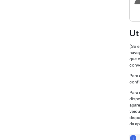
Ut
(Se e
naveg
que e
conve
Para 
confi
Para 
dispo
apare
veícu
dispo
da ap