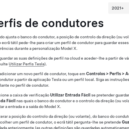
erfis de condutores
o ajusta o banco do condutor, a posição de
controlo da direção (ou vo
o ecrã tátil pede-lhe para criar um perfil de condutor para guardar esse
rências durante a personalização
Model X
.
guardar as suas definições de perfil na cloud e aceder-lhe a partir de vá
sulte
Utilizar Perfis Tesla
).
adicionar um novo perfil de condutor, toque em
Controlos
>
Perfis
>
A
ndutor a partir da aplicação Tesla ou um perfil local. Siga as instruçõe
lante no perfil de condutor.
ione a caixa de verificação
Utilizar Entrada Fácil
se pretender guardar 
da Fácil
nas quais o banco do condutor e o
controlo da direção (ou vol
itar a entrada e a saída do
Model X
.
terar a posição do
controlo da direção (ou volante)
, do banco do condut
colher um perfil de condutor, o ecrã tátil pergunta-lhe se pretende
Gua
ada anteriormente (as outras definições são guardadas automaticament