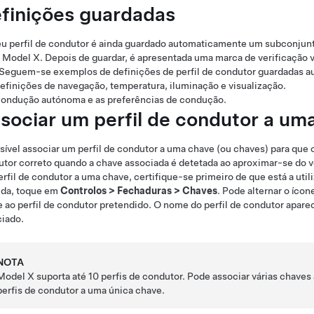
finições guardadas
u perfil de condutor é ainda guardado automaticamente um subconjunto
u
Model X
. Depois de guardar, é apresentada uma marca de verificação v
. Seguem-se exemplos de definições de perfil de condutor guardadas 
efinições de navegação, temperatura, iluminação e visualização.
ondução autónoma
e as preferências de condução.
sociar um perfil de condutor a um
sível associar um perfil de condutor a uma chave (ou chaves) para que 
tor correto quando a chave associada é detetada ao aproximar-se do veí
rfil de condutor a uma chave, certifique-se primeiro de que está a util
ida, toque em
Controlos
>
Fechaduras
>
Chaves
. Pode alternar o íco
 ao perfil de condutor pretendido. O nome do perfil de condutor apare
iado.
NOTA
Model X
suporta até 10 perfis de condutor. Pode associar várias chaves
perfis de condutor a uma única chave.