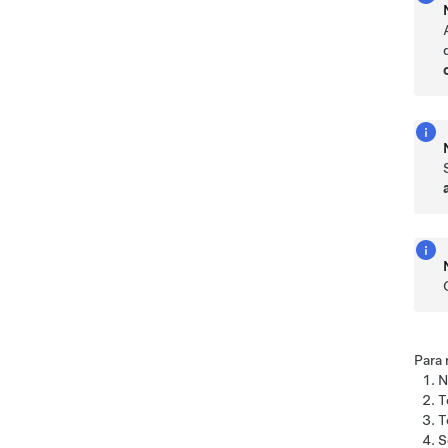
Para 
N
T
T
S