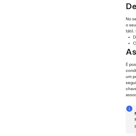
De
No se
o se
tátil
D
C
As
É pos
condu
um pe
segu
chave
assoc