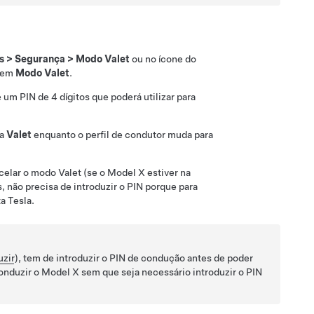
s
>
Segurança
>
Modo Valet
ou no ícone do
e em
Modo Valet
.
ie um PIN de 4 dígitos que poderá utilizar para
ra
Valet
enquanto o perfil de condutor muda para
ncelar o modo Valet (se o
Model X
estiver na
, não precisa de introduzir o PIN porque para
a Tesla.
uzir
), tem de introduzir o PIN de condução antes de poder
conduzir o
Model X
sem que seja necessário introduzir o PIN