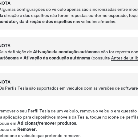
NOTA
Algumas configurações do veículo apenas são sincronizadas entre mode
da direção e dos espelhos não forem repostas conforme esperado, toq
condutor, da direção e dos espelhos
nos veículos afetados.
NOTA
Se a definição de
Ativação da condução autónoma
não for reposta co
autónoma
>
Ativação da condução autónoma
(consulte
Antes de util
NOTA
Os Perfis Tesla são suportados em veículos com as versões de software
remover o seu Perfil Tesla de um veículo, remova o veículo em questão 
a aplicação para dispositivos móveis da Tesla, toque no ícone de perfil 
oque em
Adicionar/remover produtos
.
oque em
Remover
.
elecione o veículo que pretende remover.