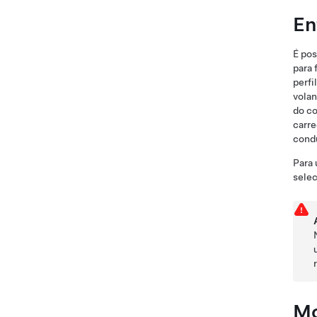
En
É pos
para 
perfi
volan
do co
carre
condu
Para 
selec
Mo