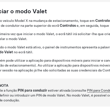
ciar o modo Valet
o veículo
Model X
na mudança de estacionamento, toque em
Controlo
l de condutor na parte superior do ecrã
Controlos
e, em seguida, toqu
imeira vez que iniciar o modo Valet, o ecrã tátil irá solicitar-lhe que cr
lar o modo Valet.
o o modo Valet está ativo, o
painel de instrumentos
apresenta a palav
o Valet
no ecrã tátil.
m pode utilizar a aplicação para dispositivos móveis para iniciar e ca
ão de estacionamento). Ao utilizar a aplicação para dispositivos móveis
ar sessão na aplicação já lhe são solicitadas as suas credenciais da Cont
NOTA
Se a função
PIN para conduzir
estiver ativada (consulte
PIN para Cond
definir ou introduzir um PIN de modo Valet. No modo Valet, é possível 
de condução.