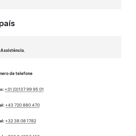
país
>
Assistência
.
ero de telefone
o:
+31 (0)137 99 95 01
al:
+43 720 880 470
al:
+32 38 08 1782