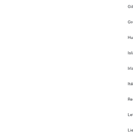
Gi
Gr
Hu
Is
Ir
It
Re
Le
Li