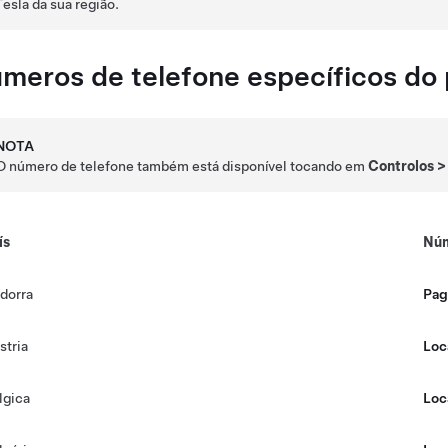
Tesla da sua região.
meros de telefone específicos do 
NOTA
O número de telefone também está disponível tocando em
Controlos
ís
Núm
dorra
Pag
stria
Loc
lgica
Loc