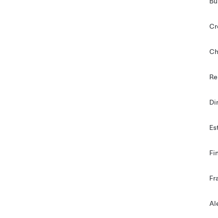
Bu
Cr
Ch
Re
Di
Es
Fi
Fr
Al