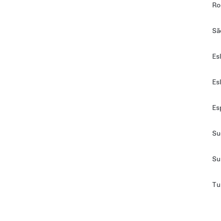
Ro
Sã
Es
Es
Es
Su
Su
Tu