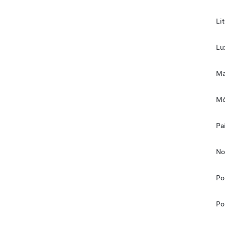
Li
Lu
Ma
Mó
Pa
No
Po
Po