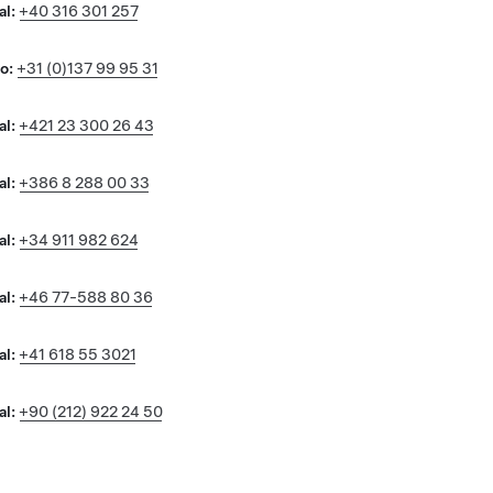
al:
+40 316 301 257
o:
+31 (0)137 99 95 31
al:
+421 23 300 26 43
al:
+386 8 288 00 33
al:
+34 911 982 624
al:
+46 77-588 80 36
al:
+41 618 55 3021
al:
+90 (212) 922 24 50