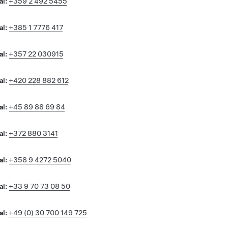
al:
+359 2 492 5455
al:
+385 1 7776 417
al:
+357 22 030915
al:
+420 228 882 612
al:
+45 89 88 69 84
al:
+372 880 3141
al:
+358 9 4272 5040
al:
+33 9 70 73 08 50
al:
+49 (0) 30 700 149 725