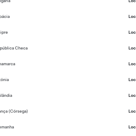
lgária
Loc
oácia
Loc
ipre
Loc
pública Checa
Loc
namarca
Loc
tónia
Loc
nlândia
Loc
ança (Córsega)
Loc
emanha
Loc