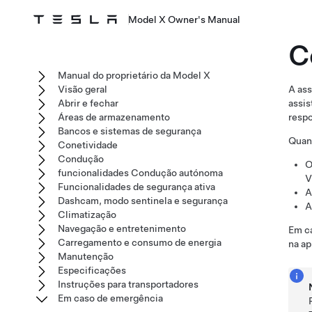
Model X Owner's Manual
C
Manual do proprietário da Model X
Visão geral
A ass
Abrir e fechar
assis
Áreas de armazenamento
respo
Bancos e sistemas de segurança
Quand
Conetividade
Condução
O
funcionalidades Condução autónoma
V
Funcionalidades de segurança ativa
A
Dashcam, modo sentinela e segurança
A
Climatização
Navegação e entretenimento
Em ca
Carregamento e consumo de energia
na ap
Manutenção
Especificações
Instruções para transportadores
Em caso de emergência