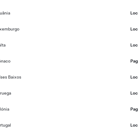
tuânia
Loc
xemburgo
Loc
lta
Loc
naco
Pag
íses Baixos
Loc
ruega
Loc
lónia
Pag
rtugal
Loc