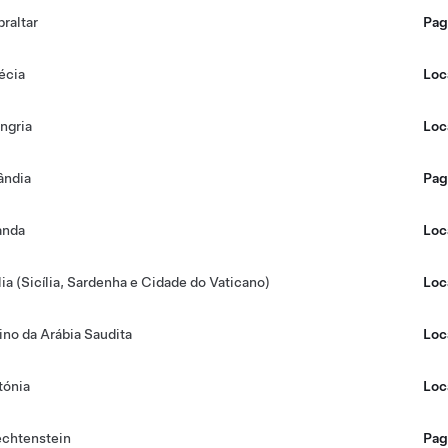
braltar
Pag
écia
Loc
ngria
Loc
lândia
Pag
landa
Loc
ália (Sicília, Sardenha e Cidade do Vaticano)
Loc
ino da Arábia Saudita
Loc
tónia
Loc
echtenstein
Pag