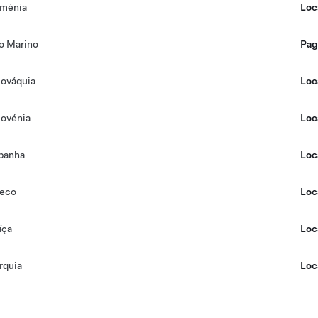
ménia
Loc
o Marino
Pag
lováquia
Loc
lovénia
Loc
panha
Loc
eco
Loc
íça
Loc
rquia
Loc